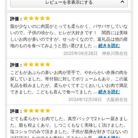
レビューを非表示にする
脂が少ないのに肉質がとっても柔らかく、パサパサしていな
いので、子供の頃から、ヒレが大好きです！ 関西には美味
しいお肉が多いのですが、せっかくなので、返礼品は他の産
地のものを食べてみようと思い選びました
...
続きを読む
2025年09月28日 神奈川県在住
こどもがあぶらの多いお肉が苦手で、やわらかい赤身の肉を
探していました。寄付額に対してボリュームもあり、この返
礼品を頼みましたが、柔らかくてすごくおいしいお肉で満足
できました。こどもも喜んで食べてました
...
続きを読む
2024年12月08日 大阪府在住
とても柔らかいお肉でした。真空パックで2トレー届きまし
た。脂も程よくあり、しつこくもなく美味しく頂けました。
塩コショウのみで頂きました。子供が脂身が好きではないの
で好評でしたのでまた寄付してみたいと思
...
続きを読む