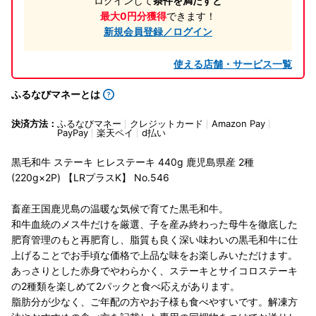
ログインして
条件を満たすと
最大0円分獲得
できます！
新規会員登録／ログイン
使える店舗・サービス一覧
ふるなびマネーとは
決済方法：
ふるなびマネー
クレジットカード
Amazon Pay
PayPay
楽天ペイ
d払い
黒毛和牛 ステーキ ヒレステーキ 440g 鹿児島県産 2種
(220g×2P) 【LRプラスK】 No.546
畜産王国鹿児島の温暖な気候で育てた黒毛和牛。
和牛血統のメス牛だけを厳選、子を産み終わった母牛を徹底した
肥育管理のもと再肥育し、脂質も良く深い味わいの黒毛和牛に仕
上げることでお手頃な価格で上品な味をお楽しみいただけます。
あっさりとした赤身でやわらかく、ステーキとサイコロステーキ
の2種類を楽しめて2パックと食べ応えがあります。
脂肪分が少なく、ご年配の方やお子様も食べやすいです。解凍方