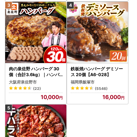
肉の泉佐野 ハンバーグ 30
鉄板焼ハンバーグ デミソー
個（合計3.6kg）｜ハンバ
ス 20個【A6-028】
ーグ 訳あり 黒毛和牛×なに
大阪府泉佐野市
福岡県飯塚市
わポーク
(22)
(5546)
10,000
16,000