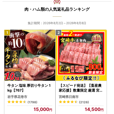
肉・ハム類の人気返礼品ランキング
集計期間：2026年8月2日～2026年8月8日
牛タン 塩味 厚切り牛タン 1
【スピード発送】【畜産農
kg【767】
家応援】数量限定 厳選 宮崎
牛 赤身 焼肉 計800g FN-Li
岩手県花巻市
宮崎県日南市
mited-PR_BDV5-26-2W
(1798)
(2126)
15,000
14,500