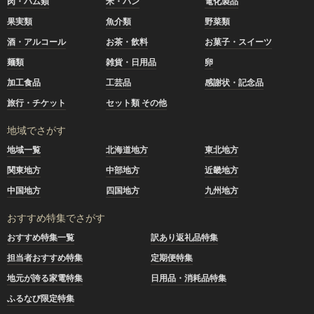
肉・ハム類
米・パン
電化製品
果実類
魚介類
野菜類
酒・アルコール
お茶・飲料
お菓子・スイーツ
麺類
雑貨・日用品
卵
加工食品
工芸品
感謝状・記念品
旅行・チケット
セット類 その他
地域でさがす
地域一覧
北海道地方
東北地方
関東地方
中部地方
近畿地方
中国地方
四国地方
九州地方
おすすめ特集でさがす
おすすめ特集一覧
訳あり返礼品特集
担当者おすすめ特集
定期便特集
地元が誇る家電特集
日用品・消耗品特集
ふるなび限定特集