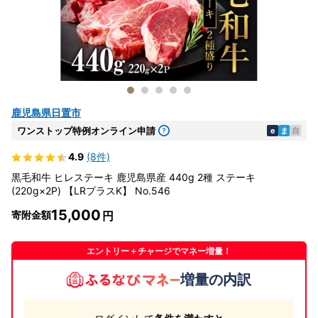
鹿児島県日置市
ワンストップ特例オンライン申請
e
ま
自
4.9
(8件)
黒毛和牛 ヒレステーキ 鹿児島県産 440g 2種 ステーキ
(220g×2P) 【LRプラスK】 No.546
15,000
寄附金額
エントリー＋チャージでマネー増量！
増量の内訳