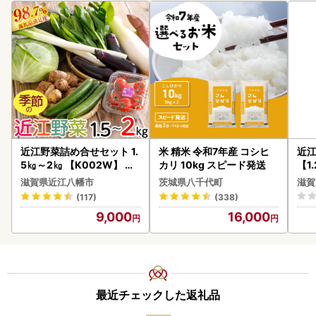
近江野菜詰め合せセット 1.
米 精米 令和7年産 コシヒ
近
5㎏～2㎏ 【K002W】 野
カリ 10kg スピード発送
【1
菜 旬 新鮮
】【
滋賀県近江八幡市
茨城県八千代町
滋賀
(117)
(338)
9,000
16,000
最近チェックした返礼品