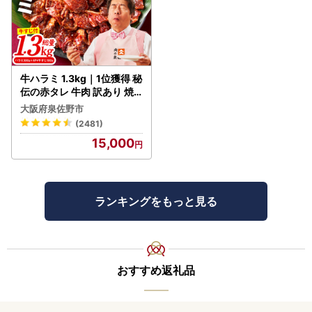
牛ハラミ 1.3kg｜1位獲得 秘
伝の赤タレ 牛肉 訳あり 焼
肉 BBQ
大阪府泉佐野市
(2481)
15,000
ランキングをもっと見る
おすすめ返礼品