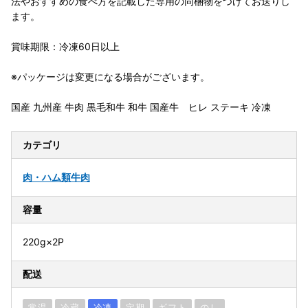
法やおすすめの食べ方を記載した専用の同梱物をつけてお送りし
ます。
賞味期限：冷凍60日以上
※パッケージは変更になる場合がございます。
国産 九州産 牛肉 黒毛和牛 和牛 国産牛 ヒレ ステーキ 冷凍
カテゴリ
肉・ハム類
牛肉
容量
220g×2P
配送
常温
冷蔵
冷凍
定期
ギフト
のし