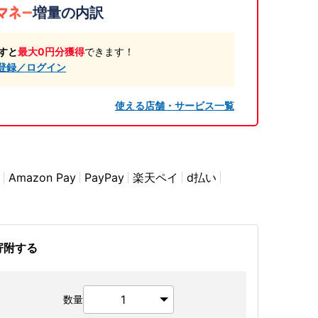
増量の内訳
すと
最大0円分獲得
できます！
登録／ログイン
使える店舗・サービス一覧
Amazon Pay
PayPay
楽天ペイ
d払い
寄附する
数量