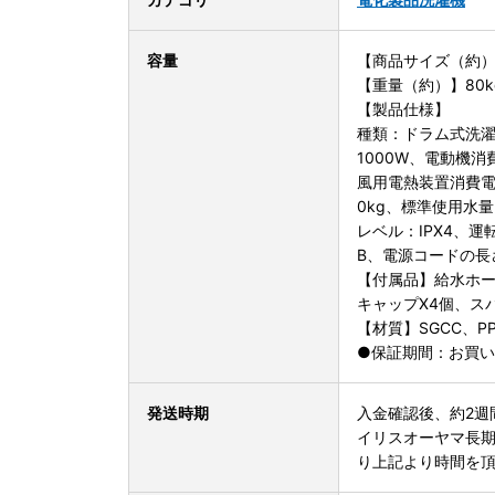
容量
【商品サイズ（約）】W
【重量（約）】80k
【製品仕様】
種類：ドラム式洗濯乾
1000W、電動機消
風用電熱装置消費電力
0kg、標準使用水量
レベル：IPX4、運転
B、電源コードの長さ
【付属品】給水ホ
キャップX4個、ス
【材質】SGCC、P
●保証期間：お買い
発送時期
入金確認後、約2週
イリスオーヤマ長期
り上記より時間を