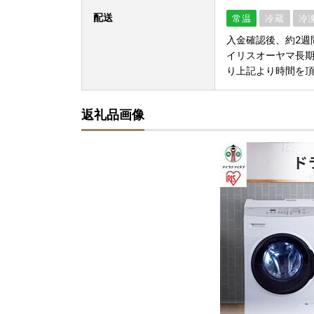
配送
常温
冷蔵
冷
入金確認後、約2週
イリスオーヤマ長期
り上記より時間を
返礼品画像