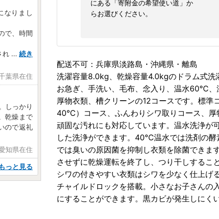
にある「寄附金の希望使い道」か
になりまし
らお選びください。
ので、時間
され
...
続き
配送不可：兵庫県淡路島・沖縄県・離島
洗濯容量8.0kg、乾燥容量4.0kgのドラム
 千葉県在住
お急ぎ、手洗い、毛布、念入り、温水60℃、
厚物衣類、槽クリーンの12コースです。標準
。しっかり
40℃）コース、ふんわりシワ取りコース、厚
。乾燥まで
頑固な汚れにも対応しています。温水洗浄が
いので返礼
した洗浄ができます。40℃温水では洗剤の酵
では臭いの原因菌を抑制し衣類を除菌できま
 愛知県在住
させずに乾燥運転を終了し、つり干しするこ
もっと見る
シワの付きやすい衣類はシワを少なく仕上げ
チャイルドロックを搭載。小さなお子さんの
にすることができます。黒カビが発生しにく