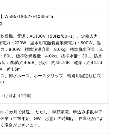
595×D652×H1065mm
g
燥機、電源：AC100V（50Hz/60Hz）、定格入力：
費電力：200W、温水用電熱装置消費電力：800W、温
：800W、標準洗濯容量：8.0kg、標準脱水容量：8.
：80L、標準乾燥容量：4.0kg、標準水量：30L、防水
音：洗濯/約40dB、脱水：約45.7dB、乾燥：約44.2d
：約1.5m
ース、排水ホース、ホースクリップ、輸送用固定ねじ穴
パナ
P
上げ日より1年間
間～1カ月で発送。 ただし、季節家電、申込み多数やア
休業（年末年始、GW、お盆）の時期は、在庫状況によ
頂く場合がございます。