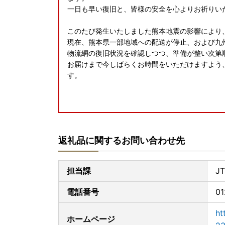
一日も早い復旧と、皆様の安全を心よりお祈りい
このたび発生いたしました熊本地震の影響により
現在、熊本県一部地域への配送が停止、および九
物流網の復旧状況を確認しつつ、準備が整い次第
お届けまで今しばらくお時間をいただけますよう
す。
◆お礼の品配送について◆
早期納品や納期日指定、数か月先の納品希望等の
返礼品に関するお問い合わせ先
お届けまでに２～４か月かかる場合がございます
※配送に関するお問い合わせ（ご不在日や長期不
フォームまたはJTBふるさと納税コールセンタ
担当課
J
す。
（ご希望にそえない場合はご了承くださいませ）
電話番号
01
◆アイリスオーヤマ製品について◆
ht
ホームページ
※「組み立て不要」の記載がないものは、お客様