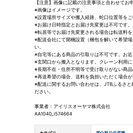
【注意】画像に記載の注意事項と合わせてお
※画像はイメージです。
※設置場所サイズや搬入経路、蛇口位置等をご
※お届け日時指定とお届け先変更は不可です。
※転居等でお届け先変更される場合は転送料
※配送会社にて開梱設置（梱包を解いて希望
い。
※自宅等にある商品の引取りは不可です。お
※玄関口から搬入となります。クレーン利用
※長期不在・住所不明等で受け取りがない商
※再送希望の場合、送料を負担いただく場合が
※配送に関するお問い合わせは、JTBふるさと納税
ださい。
事業者：アイリスオーヤマ株式会社
AA1040_i574664
カテゴリ
電化製品
洗濯機