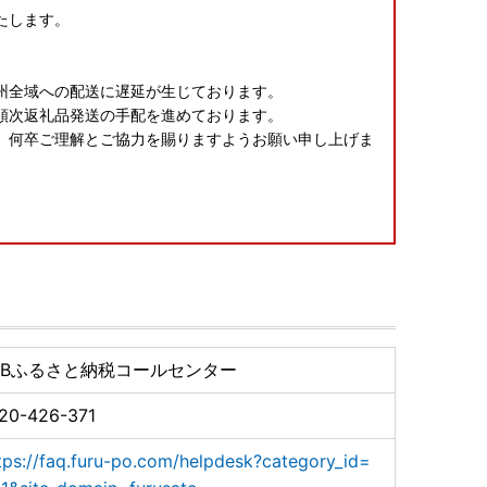
たします。
、
州全域への配送に遅延が生じております。
順次返礼品発送の手配を進めております。
、何卒ご理解とご協力を賜りますようお願い申し上げま
ご要望はお受けできません。
。
在のご予定がある場合）は、ご寄附後に下記問い合わせ
ーまでお電話にてご連絡いただけますようお願いいたしま
TBふるさと納税コールセンター
20-426-371
tps://faq.furu-po.com/helpdesk?category_id=
組み立てとなっております。（工具は入っておりませ