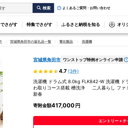
よくあるご質問・お問い合わせ
リでさがす
特集でさがす
ふるさと納税を知る
オリ
方
宮城県角田市の返礼品一覧
電化製品
洗濯機
宮城県角田市
ワンストップ特例オンライン申請
4.7
(3件)
洗濯機 ドラム式 8.0kg FLK842-W 洗濯
わ取りコース搭載 槽洗浄 二人暮らし ファミ
新春
417,000
寄附金額
エントリー＋チ