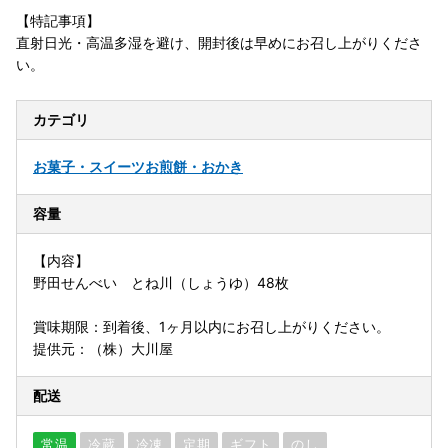
【特記事項】
直射日光・高温多湿を避け、開封後は早めにお召し上がりくださ
い。
カテゴリ
お菓子・スイーツ
お煎餅・おかき
容量
【内容】
野田せんべい とね川（しょうゆ）48枚
賞味期限：到着後、1ヶ月以内にお召し上がりください。
提供元：（株）大川屋
配送
常温
冷蔵
冷凍
定期
ギフト
のし