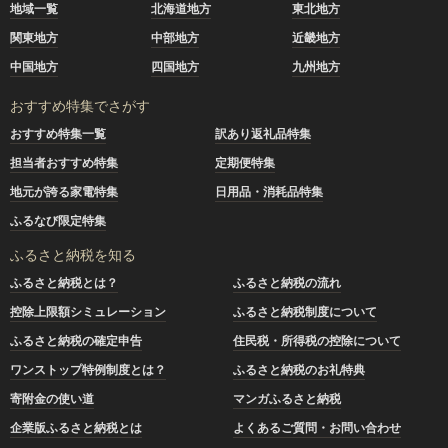
地域一覧
北海道地方
東北地方
関東地方
中部地方
近畿地方
中国地方
四国地方
九州地方
おすすめ特集でさがす
おすすめ特集一覧
訳あり返礼品特集
担当者おすすめ特集
定期便特集
地元が誇る家電特集
日用品・消耗品特集
ふるなび限定特集
ふるさと納税を知る
ふるさと納税とは？
ふるさと納税の流れ
控除上限額シミュレーション
ふるさと納税制度について
ふるさと納税の確定申告
住民税・所得税の控除について
ワンストップ特例制度とは？
ふるさと納税のお礼特典
寄附金の使い道
マンガふるさと納税
企業版ふるさと納税とは
よくあるご質問・お問い合わせ