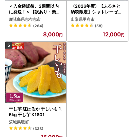
＜入金確認後、2週間以内
〈2026年度〉【ふるさと
に発送！＞【訳あり・業務
納税限定】シャトレーゼ人
用】薩摩おいも棒セット 計
気お菓子勢ぞろい!! お菓子
鹿児島県志布志市
山梨県甲府市
1.8kg(900g×2袋) p8-142
福箱 シャトレーゼ
(264)
(58)
-2w
8,000
12,000
干し芋 紅はるか 干しいも 1.
5kg 干し芋 K1801
茨城県境町
(338)