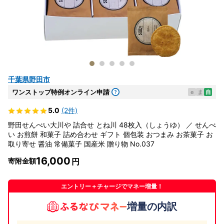
千葉県野田市
ワンストップ特例オンライン申請
e
ま
自
5.0
(2件)
野田せんべい大川や 詰合せ とね川 48枚入（しょうゆ） ／ せんべ
い お煎餅 和菓子 詰め合わせ ギフト 個包装 おつまみ お茶菓子 お
取り寄せ 醤油 常備菓子 国産米 贈り物 No.037
16,000
寄附金額
エントリー＋チャージでマネー増量！
増量の内訳