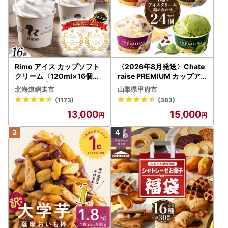
Rimo アイス カップソフト
〈2026年8月発送〉Chate
クリーム〈120ml×16個〉
raise PREMIUM カップア
ABA002 | アイス
イス 詰合せ 4種 24個 アイ
北海道網走市
山梨県甲府市
ス
(1173)
(383)
13,000
15,000