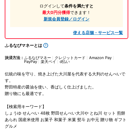
ログインして
条件を満たすと
最大0円分獲得
できます！
新規会員登録／ログイン
使える店舗・サービス一覧
ふるなびマネーとは
決済方法：
ふるなびマネー
クレジットカード
Amazon Pay
PayPay
楽天ペイ
d払い
伝統の味を守り、焼き上げた大川屋を代表する大判のせんべいで
す。
野田特産の醤油を使い、香ばしく仕上げました。
贈り物にも最適です。
【検索用キーワード】
しょうゆ せんべい 48枚 野田せんべい大川や とね川 セット 煎餅
あられ 国産米使用 お菓子 和菓子 米菓 熨斗 お中元 贈り物 ギフト
グルメ