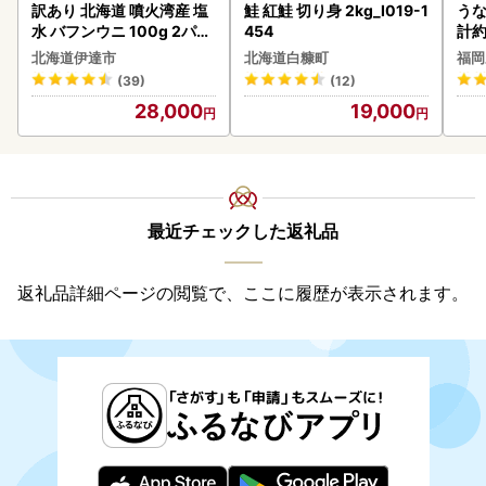
訳あり 北海道 噴火湾産 塩
鮭 紅鮭 切り身 2kg_I019-1
うな
水 バフンウニ 100g 2パッ
454
計約
ク 計200g 《アフター保証
な
北海道伊達市
北海道白糠町
福岡
付き》うに ウニ 雲丹 海鮮
(39)
(12)
海の幸 魚介類 ウニ丼 お寿
28,000
19,000
司 濃厚 無添加 産地直送 お
取り寄せ 山村水産 送料無
料
最近チェックした返礼品
返礼品詳細ページの閲覧で、ここに履歴が表示されます。