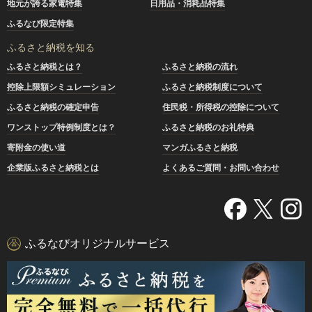
地元が誇る家電特集
日用品・消耗品特集
ふるなび限定特集
ふるさと納税を知る
ふるさと納税とは？
ふるさと納税の流れ
控除上限額シミュレーション
ふるさと納税制度について
ふるさと納税の確定申告
住民税・所得税の控除について
ワンストップ特例制度とは？
ふるさと納税のお礼特典
寄附金の使い道
マンガふるさと納税
企業版ふるさと納税とは
よくあるご質問・お問い合わせ
ふるなびオリジナルサービス