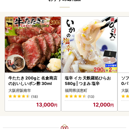
牛たたき 200gと 名倉商店
塩辛 イカ 天麩羅処ひらお
ソフ
のおいしいポン酢 30ml
580g | つまみ 塩辛
0パ
大阪府阪南市
福岡県須恵町
大阪
(18)
(13)
13,000
12,000