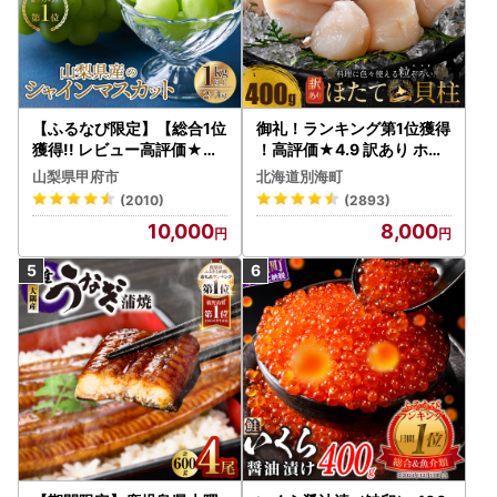
【ふるなび限定】【総合1位
御礼！ランキング第1位獲得
獲得!! レビュー高評価★】
！高評価★4.9 訳あり ホタ
〈2026年度配送分〉山梨
テ 400g（ほたて 帆立 貝柱
山梨県甲府市
北海道別海町
県産 シャインマスカット 2
冷凍 ）
(2010)
(2893)
～3房（1.0kg以上）シャイ
10,000
8,000
ン フルーツ FN-Limited-S
P