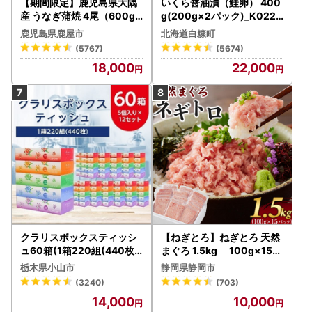
【期間限定】鹿児島県大隅
いくら醤油漬（鮭卵） 400
産 うなぎ蒲焼 4尾（600g
g(200g×2パック)_K022-
） KN007-004-04-cp18
1676
鹿児島県鹿屋市
北海道白糠町
うなぎ 鰻 魚 惣菜 総菜
(5767)
(5674)
18,000
22,000
クラリスボックスティッシ
【ねぎとろ】ねぎとろ 天然
ュ60箱(1箱220組(440枚))
まぐろ 1.5kg 100g×15パ
(5個入り×12セット)【配送
ック
栃木県小山市
静岡県静岡市
不可地域：離島・沖縄県】
(3240)
(703)
【1256759】
14,000
10,000