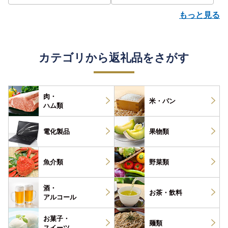
もっと見る
カテゴリから返礼品をさがす
肉・
米・パン
ハム類
電化製品
果物類
魚介類
野菜類
酒・
お茶・
飲料
アルコール
お菓子・
麺類
スイーツ