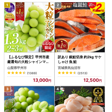
【ふるなび限定】甲州市産
訳あり 銀鮭切身 約2kg サケ
厳選旬の大粒シャインマス
しゃけ 魚 鮭
カット 約1.3kg 2～3房【2
山梨県甲州市
宮城県気仙沼市
026年発送】（MG）B12-
(1369)
(2513)
472 FN-Limited-VO シャ
13,000
12,500
インマスカット フルーツ