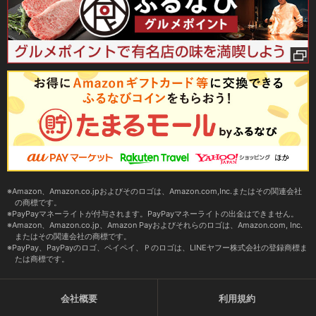
Amazon、Amazon.co.jpおよびそのロゴは、Amazon.com,Inc.またはその関連会社
の商標です。
PayPayマネーライトが付与されます。PayPayマネーライトの出金はできません。
Amazon、Amazon.co.jp、Amazon Payおよびそれらのロゴは、Amazon.com, Inc.
またはその関連会社の商標です。
PayPay、PayPayのロゴ、ペイペイ、Ｐのロゴは、LINEヤフー株式会社の登録商標ま
たは商標です。
会社概要
利用規約