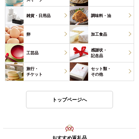
雑貨・
日用品
調味料・
油
卵
加工食品
感謝状・
工芸品
記念品
旅行・
セット類・
チケット
その他
トップページへ
おすすめ返礼品