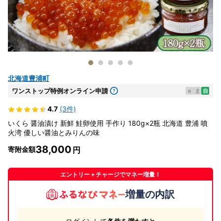
北海道豊浦町
ワンストップ特例オンライン申請
e
ま
自
4.7
(3件)
いくら 醤油漬け 新鮮 鮭卵使用 手作り 180g×2瓶 北海道 豊浦 噴
火湾 優しい醤油とみりんの味
38,000
寄附金額
エントリー＋チャージでマネー増量！
増量の内訳