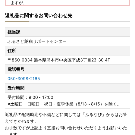
ますが、
2026年7月1日（水）以降、一部返礼品の寄附金額の引き上
返礼品に関するお問い合わせ先
げを順次実施させていただくこととなりました。
寄附者の皆様にはご負担をおかけすることとなり大変恐縮で
担当課
すが、
ふるさと納税サポートセンター
何卒ご理解を賜りますようお願い申し上げます。
住所
なお、寄附金額の改定前にお申し込みをご検討されている方
〒860-0834
熊本県熊本市中央区平成3丁目23-30 4F
は、
お早めにお手続きいただけますようお願い申し上げます。
電話番号
050-3098-2165
引き続き豊浦町の魅力を発信し、
受付時間
皆様に応援していただける取り組みを進めてまいりますの
で、変わらぬご愛顧のほどよろしくお願いいたします。
受付時間：9:00～17:00
※土曜日・日曜日・祝日・夏季休業（8/13～8/15）を除く。
返礼品の配送時期や不備などに関しては「ふるなび」からはお答
えできかねます。
お手数ですが上記より直接お問い合わせいただくようお願いいた
◆【重要】ヤマト運輸の荷物転送有料化のお知らせ◆
します。