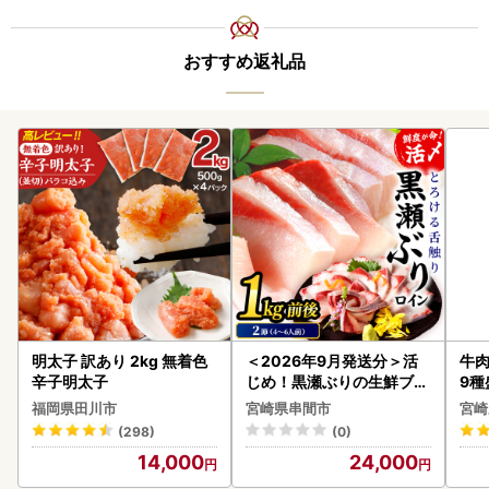
おすすめ返礼品
明太子 訳あり 2kg 無着色
＜2026年9月発送分＞活
牛肉
辛子明太子
じめ！黒瀬ぶりの生鮮ブリ
9種
ロイン2節（1.0kg前後）_
-0
福岡県田川市
宮崎県串間市
宮崎
K001-012-2609
シ!
(298)
(0)
14,000
24,000