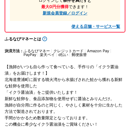
ログインして
条件を満たすと
最大0円分獲得
できます！
新規会員登録／ログイン
使える店舗・サービス一覧
ふるなびマネーとは
決済方法：
ふるなびマネー
クレジットカード
Amazon Pay
PayPay
楽天ペイ
d払い
郵便振替
【漁師がいつも自ら作って食べている、手作りの「イクラ醤油
漬」をお届けします！】
北海道豊浦町に面する噴火湾から水揚げされた鮭から獲れる新鮮
な鮭卵を使用した
「イクラ醤油漬」をご提供いたします！
新鮮な鮭卵を、食品添加物を使用せずに醤油とみりんだけ。
漁師が自分用に作るのと同じく、やさしく素材を十分に生かした
方法で製造されております。
手間がかかるため数量限定となっております。
この機会に希少なイクラ醤油漬をご賞味ください！