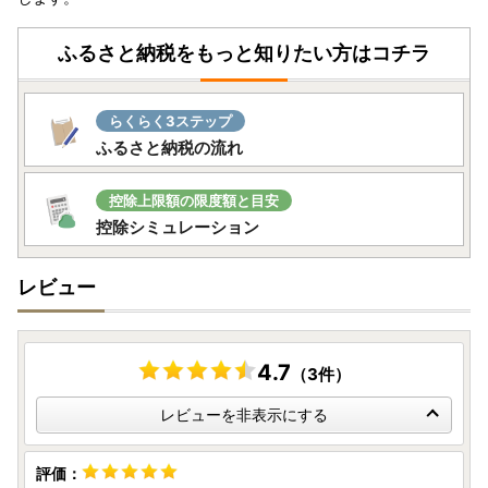
ヤマト運輸の規定変更により、2023年6月1日以降、 お荷物
ふるさと納税をもっと知りたい方はコチラ
の送り状に記載されたご住所以外にお届け先を変更（転送）
する場合、 送り状に記載されたお届け先から変更後のお届
け先までの配送料が着払いで発生いたします。
らくらく3ステップ
ふるさと納税の流れ
なお、ご贈答用の場合でも受取人様に着払いでご負担いただ
くことになりますので、 お届け先のご住所をご入力いただ
控除上限額の限度額と目安
く際には 十分にご注意いただいた上でお申込いただきます
控除シミュレーション
ようお願いいたします。
レビュー
※転送を拒否された場合の返礼品の再発送はいたしません。
詳しくはヤマト運輸のホームページをご確認ください。
https://www.yamato-hd.co.jp/important/info_230417_2.ht
4.7
（3件）
ml
レビューを非表示にする