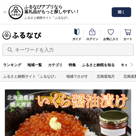
ふるなびアプリなら
返礼品がもっと探しやすい！
開く
ふるさと納税サイト「ふるなび」
ガイド
ログイン
お気に入り
カート
キーワードを入力
ランキング
地域一覧
カテゴリ
特集
ふるさと納税を知る
キャンペ
ふるさと納税サイト「ふるなび」
地域でさがす
北海道地方
北海道