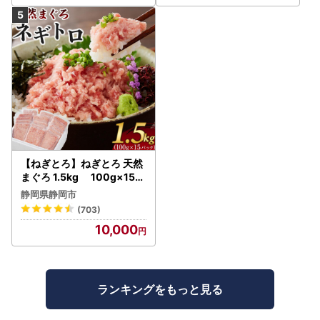
【ねぎとろ】ねぎとろ 天然
まぐろ 1.5kg 100g×15パ
ック
静岡県静岡市
(703)
10,000
ランキングをもっと見る