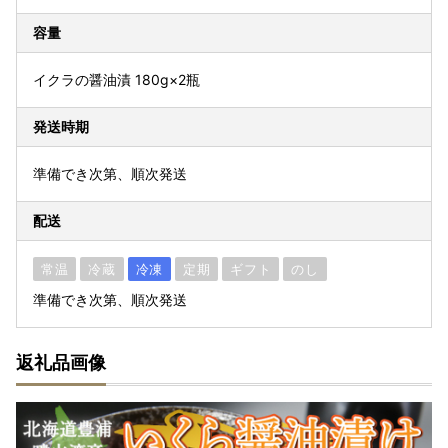
容量
イクラの醤油漬 180g×2瓶
発送時期
準備でき次第、順次発送
配送
常温
冷蔵
冷凍
定期
ギフト
のし
準備でき次第、順次発送
返礼品画像