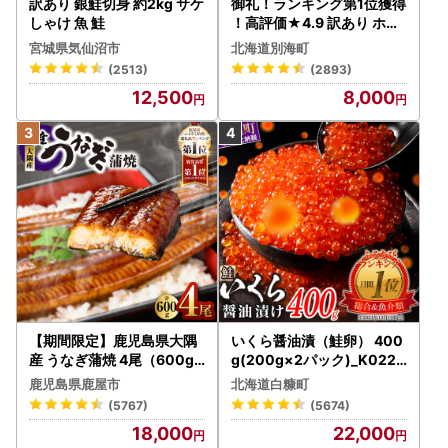
訳あり 銀鮭切身 約2kg サケ
御礼！ランキング第1位獲得
しゃけ 魚 鮭
！高評価★4.9 訳あり ホタ
テ 400g（ほたて 帆立 貝柱
宮城県気仙沼市
北海道別海町
冷凍 ）
(2513)
(2893)
12,500
8,000
【期間限定】鹿児島県大隅
いくら醤油漬（鮭卵） 400
産 うなぎ蒲焼 4尾（600g
g(200g×2パック)_K022-
） KN007-004-04-cp18
1676
鹿児島県鹿屋市
北海道白糠町
うなぎ 鰻 魚 惣菜 総菜
(5767)
(5674)
18,000
22,000