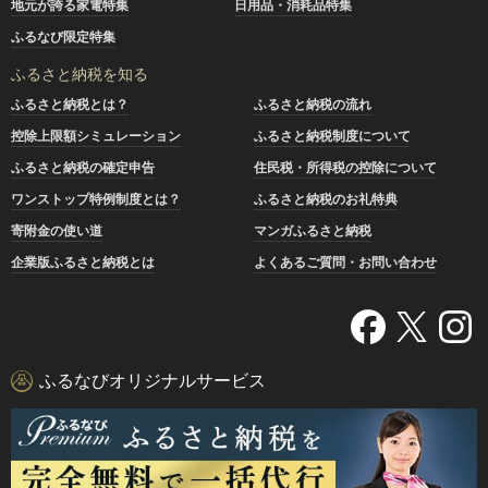
地元が誇る家電特集
日用品・消耗品特集
ふるなび限定特集
ふるさと納税を知る
ふるさと納税とは？
ふるさと納税の流れ
控除上限額シミュレーション
ふるさと納税制度について
ふるさと納税の確定申告
住民税・所得税の控除について
ワンストップ特例制度とは？
ふるさと納税のお礼特典
寄附金の使い道
マンガふるさと納税
企業版ふるさと納税とは
よくあるご質問・お問い合わせ
ふるなびオリジナルサービス