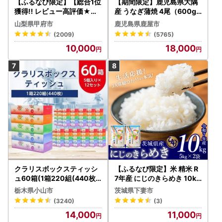
【ふるなび限定】【総合1位
【期間限定】鹿児島県大隅
獲得!! レビュー高評価★】
産 うなぎ蒲焼 4尾（600g
〈2026年度配送分〉山梨
） KN007-004-04-cp18
山梨県甲府市
鹿児島県鹿屋市
県産 シャインマスカット 2
うなぎ 鰻 魚 惣菜 総菜
(2009)
(5765)
～3房（1.0kg以上）シャイ
10,000
18,000
ン フルーツ FN-Limited-S
P
クラリスボックスティッシ
【ふるなび限定】米 精米 R
ュ60箱(1箱220組(440枚))
7年産 にじのきらめき 10kg
(5個入り×12セット)【配送
10月 FN-Limited-PR
栃木県小山市
茨城県下妻市
不可地域：離島・沖縄県】
(3240)
(3)
【1256759】
14,000
11,000