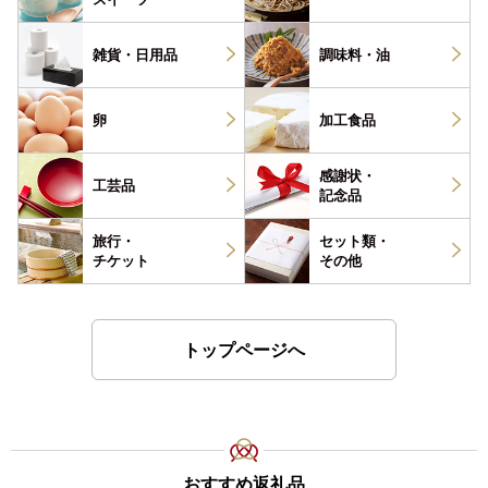
雑貨・
日用品
調味料・
油
卵
加工食品
感謝状・
工芸品
記念品
旅行・
セット類・
チケット
その他
トップページへ
おすすめ返礼品