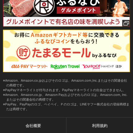
Amazon、Amazon.co.jpおよびそのロゴは、Amazon.com,Inc.またはその関連会社
の商標です。
PayPayマネーライトが付与されます。PayPayマネーライトの出金はできません。
Amazon、Amazon.co.jp、Amazon Payおよびそれらのロゴは、Amazon.com, Inc.
またはその関連会社の商標です。
PayPay、PayPayのロゴ、ペイペイ、Ｐのロゴは、LINEヤフー株式会社の登録商標ま
たは商標です。
会社概要
利用規約