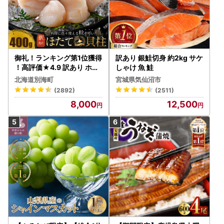
御礼！ランキング第1位獲得
訳あり 銀鮭切身 約2kg サケ
！高評価★4.9 訳あり ホタ
しゃけ 魚 鮭
テ 400g（ほたて 帆立 貝柱
北海道別海町
宮城県気仙沼市
冷凍 ）
(2892)
(2511)
8,000
12,500