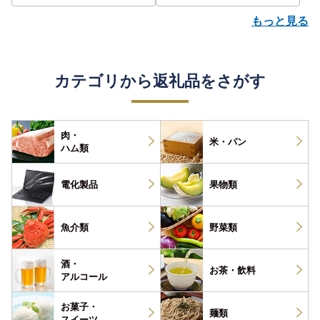
もっと見る
カテゴリから返礼品をさがす
肉・
米・パン
ハム類
電化製品
果物類
魚介類
野菜類
酒・
お茶・
飲料
アルコール
お菓子・
麺類
スイーツ