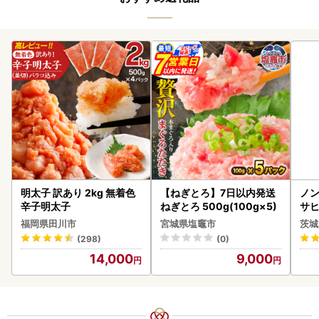
明太子 訳あり 2kg 無着色
【ねぎとろ】7日以内発送
ノン
辛子明太子
ねぎとろ 500g(100g×5)
サヒ
本 
福岡県田川市
宮城県塩竈市
茨城
守
(298)
(0)
14,000
9,000