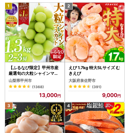
【ふるなび限定】甲州市産
えび 1.7kg 特大5Lサイズ む
厳選旬の大粒シャインマス
きえび
カット 約1.3kg 2～3房【2
山梨県甲州市
大阪府泉佐野市
026年発送】（MG）B12-
(1368)
(391)
472 FN-Limited-VO シャ
13,000
9,000
インマスカット フルーツ