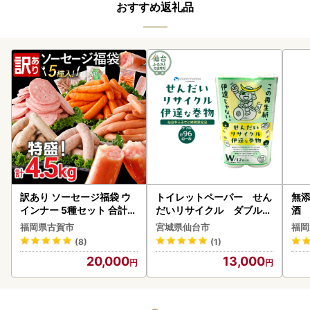
おすすめ返礼品
訳あり ソーセージ福袋 ウ
トイレットペーパー せん
無添
インナー 5種セット 合計4.
だいリサイクル ダブル9
酒
5kg ソーセージ
6ロール｜トイレット
福岡県古賀市
宮城県仙台市
福岡
(8)
(1)
20,000
13,000