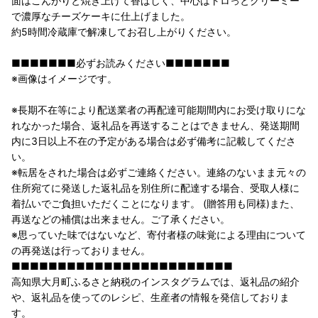
面はこんがりと焼き上げて香ばしく、中心はトロっとクリーミー
で濃厚なチーズケーキに仕上げました。
約5時間冷蔵庫で解凍してお召し上がりください。
■■■■■■■必ずお読みください■■■■■■■
※画像はイメージです。
※長期不在等により配送業者の再配達可能期間内にお受け取りにな
れなかった場合、返礼品を再送することはできません、発送期間
内に3日以上不在の予定がある場合は必ず備考に記載してくださ
い。
※転居をされた場合は必ずご連絡ください。連絡のないまま元々の
住所宛てに発送した返礼品を別住所に配達する場合、受取人様に
着払いでご負担いただくことになります。 (贈答用も同様)また、
再送などの補償は出来ません。ご了承ください。
※思っていた味ではないなど、寄付者様の味覚による理由について
の再発送は行っておりません。
■■■■■■■■■■■■■■■■■■■■■■■■
高知県大月町ふるさと納税のインスタグラムでは、返礼品の紹介
や、返礼品を使ってのレシピ、生産者の情報を発信しておりま
す。