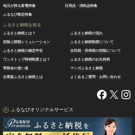
地元が誇る家電特集
日用品・消耗品特集
ふるなび限定特集
ふるさと納税を知る
ふるさと納税とは？
ふるさと納税の流れ
控除上限額シミュレーション
ふるさと納税制度について
ふるさと納税の確定申告
住民税・所得税の控除について
ワンストップ特例制度とは？
ふるさと納税のお礼特典
寄附金の使い道
マンガふるさと納税
企業版ふるさと納税とは
よくあるご質問・お問い合わせ
ふるなびオリジナルサービス