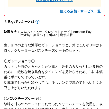
使える店舗・サービス一覧
ふるなびマネーとは
決済方法：
ふるなびマネー
クレジットカード
Amazon Pay
PayPay
楽天ペイ
d払い
郵便振替
生チョコのような濃厚なガトーショコラと、外はこんがり中はト
ロっとクリーミーなバスクチーズケーキのセット。
〇ガトーショコラ〇
カットした時のとろっとした状態と、外側のカリっとした食感の
ために、絶妙な焼き具合をタイミングを見計らうため、1本1本慎
重に手作りで作っています。
冷蔵庫でしっかり冷やしても、少しレンジで温めてもおいしくお
召し上がりいただけます。
〇バスクチーズケーキ〇
酸味と甘みのバランスにこだわったクリームチーズを使用し、表