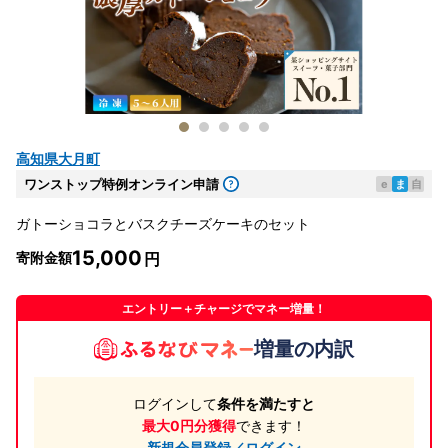
高知県大月町
ワンストップ特例オンライン申請
e
ま
自
ガトーショコラとバスクチーズケーキのセット
15,000
寄附金額
エントリー＋チャージでマネー増量！
増量の内訳
ログインして
条件を満たすと
最大0円分獲得
できます！
新規会員登録／ログイン