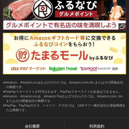
Amazon、Amazon.co.jpおよびそのロゴは、Amazon.com,Inc.またはその関連会社
の商標です。
PayPayマネーライトが付与されます。PayPayマネーライトの出金はできません。
Amazon、Amazon.co.jp、Amazon Payおよびそれらのロゴは、Amazon.com, Inc.
またはその関連会社の商標です。
PayPay、PayPayのロゴ、ペイペイ、Ｐのロゴは、LINEヤフー株式会社の登録商標ま
たは商標です。
会社概要
利用規約