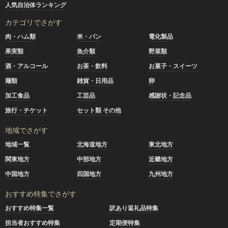
人気自治体ランキング
カテゴリでさがす
肉・ハム類
米・パン
電化製品
果実類
魚介類
野菜類
酒・アルコール
お茶・飲料
お菓子・スイーツ
麺類
雑貨・日用品
卵
加工食品
工芸品
感謝状・記念品
旅行・チケット
セット類 その他
地域でさがす
地域一覧
北海道地方
東北地方
関東地方
中部地方
近畿地方
中国地方
四国地方
九州地方
おすすめ特集でさがす
おすすめ特集一覧
訳あり返礼品特集
担当者おすすめ特集
定期便特集