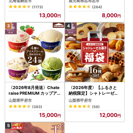
北海道網走市
鹿児島県志布志市
1.8kg(900g×2袋) p8-142
(1173)
(264)
-2w
13,000
8,000
〈2026年8月発送〉Chate
〈2026年度〉【ふるさと
raise PREMIUM カップア
納税限定】シャトレーゼ人
イス 詰合せ 4種 24個 アイ
気お菓子勢ぞろい!! お菓子
山梨県甲府市
山梨県甲府市
ス
福箱 シャトレーゼ
(383)
(56)
15,000
12,000