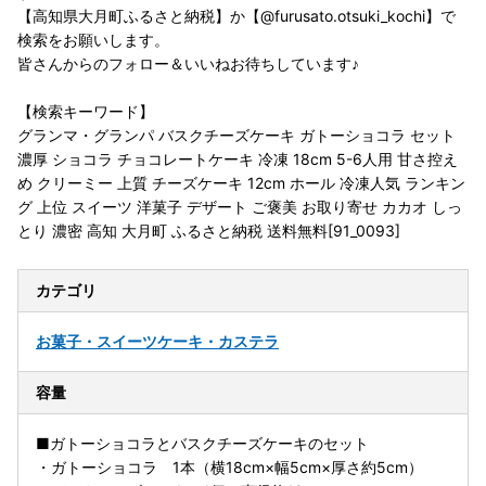
【高知県大月町ふるさと納税】か【@furusato.otsuki_kochi】で
検索をお願いします。
皆さんからのフォロー＆いいねお待ちしています♪
【検索キーワード】
グランマ・グランパ バスクチーズケーキ ガトーショコラ セット
濃厚 ショコラ チョコレートケーキ 冷凍 18cm 5-6人用 甘さ控え
め クリーミー 上質 チーズケーキ 12cm ホール 冷凍人気 ランキン
グ 上位 スイーツ 洋菓子 デザート ご褒美 お取り寄せ カカオ しっ
とり 濃密 高知 大月町 ふるさと納税 送料無料[91_0093]
カテゴリ
お菓子・スイーツ
ケーキ・カステラ
容量
■ガトーショコラとバスクチーズケーキのセット
・ガトーショコラ 1本（横18cm×幅5cm×厚さ約5cm）