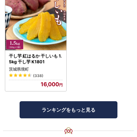
干し芋 紅はるか 干しいも 1.
5kg 干し芋 K1801
茨城県境町
(338)
16,000
ランキングをもっと見る