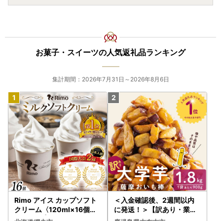
お菓子・スイーツの人気返礼品ランキング
集計期間：2026年7月31日～2026年8月6日
Rimo アイス カップソフト
＜入金確認後、2週間以内
クリーム〈120ml×16個〉
に発送！＞【訳あり・業務
ABA002 | アイス
用】薩摩おいも棒セット 計