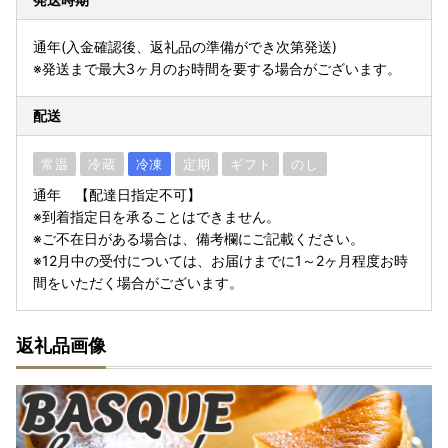
通年(入金確認後、返礼品の準備ができ次第発送)
※発送まで最大3ヶ月のお時間を要する場合がございます。
配送
常温
冷蔵
冷凍
定期
ギフト
のし
通年 【配達日指定不可】
※到着指定日を承ることはできません。
※ご不在日がある場合は、備考欄にご記載ください。
※12月中の受付については、お届けまでに1～2ヶ月程度お時
間をいただく場合がございます。
返礼品画像