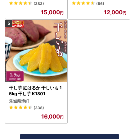
ス
福箱 シャトレーゼ
(383)
(56)
15,000
12,000
干し芋 紅はるか 干しいも 1.
5kg 干し芋 K1801
茨城県境町
(338)
16,000