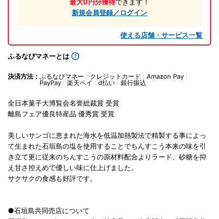
最大0円分獲得
できます！
新規会員登録／ログイン
使える店舗・サービス一覧
ふるなびマネーとは
決済方法：
ふるなびマネー
クレジットカード
Amazon Pay
PayPay
楽天ペイ
d払い
銀行振込
全日本菓子大博覧会名誉総裁賞 受賞
離島フェア優良特産品 優秀賞 受賞
美しいサンゴに恵まれた海水を低温加熱製法で精製する事によっ
て生まれた石垣島の塩を使用することでちんすこう本来の味を引
き立て更に従来のちんすこうの原材料配合よりラード、砂糖を抑
え甘さ控えめで優しい味に仕上げました。
サクサクの食感も好評です。
●石垣島共同売店について