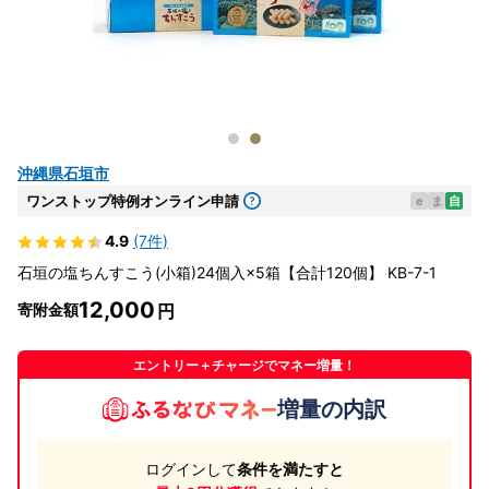
沖縄県石垣市
ワンストップ特例オンライン申請
e
ま
自
4.9
(7件)
石垣の塩ちんすこう(小箱)24個入×5箱【合計120個】 KB-7-1
12,000
寄附金額
エントリー＋チャージでマネー増量！
増量の内訳
ログインして
条件を満たすと