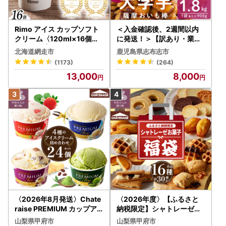
Rimo アイス カップソフト
＜入金確認後、2週間以内
クリーム〈120ml×16個〉
に発送！＞【訳あり・業務
ABA002 | アイス
用】薩摩おいも棒セット 計
北海道網走市
鹿児島県志布志市
1.8kg(900g×2袋) p8-142
(1173)
(264)
-2w
13,000
8,000
〈2026年8月発送〉Chate
〈2026年度〉【ふるさと
raise PREMIUM カップア
納税限定】シャトレーゼ人
イス 詰合せ 4種 24個 アイ
気お菓子勢ぞろい!! お菓子
山梨県甲府市
山梨県甲府市