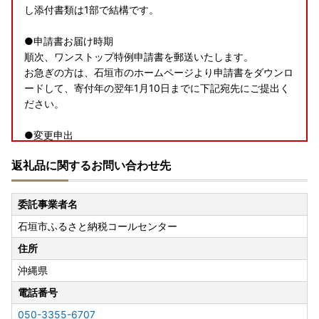
し添付書類は1部で結構です。
●申請書お届け時期
順次、ワンストップ特例申請書を郵送いたします。
お急ぎの方は、石垣市のホームページより申請書をダウンロ
ードして、寄付年の翌年1月10日までに下記宛先にご提出く
ださい。
●変更申出
申請後、住所や名字等の変更がある方は、石垣市ホームペー
返礼品に関するお問い合わせ先
ジより「変更届出書」をダウンロードし、必要書類を添えて
ご提出ください。 締切日は寄付年の翌年1月10日です。
委託事業者名
●申請書提出先
石垣市ふるさと納税コールセンター
〒907-8501 沖縄県石垣市字真栄里672番地
石垣市役所ふるさと創生課 ふるさと応援係 宛
住所
沖縄県
●返送期日
翌年1月10日となります。
電話番号
050-3355-6707