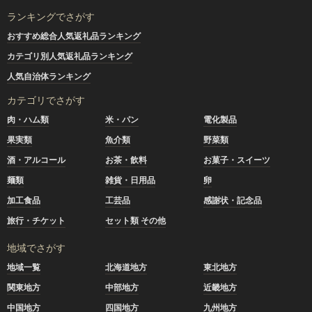
ランキングでさがす
おすすめ総合人気返礼品ランキング
カテゴリ別人気返礼品ランキング
人気自治体ランキング
カテゴリでさがす
肉・ハム類
米・パン
電化製品
果実類
魚介類
野菜類
酒・アルコール
お茶・飲料
お菓子・スイーツ
麺類
雑貨・日用品
卵
加工食品
工芸品
感謝状・記念品
旅行・チケット
セット類 その他
地域でさがす
地域一覧
北海道地方
東北地方
関東地方
中部地方
近畿地方
中国地方
四国地方
九州地方