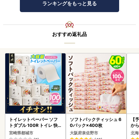
ランキングをもっと見る
おすすめ返礼品
トイレットペーパー ソフ
ソフトパックティッシュ 6
【予
トダブル 100R トイレ 快
0パック×400枚
から
速〔12-I5-TP100-R〕
らい
宮崎県都城市
大阪府泉佐野市
北海
g 