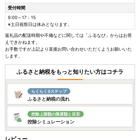
≪ワンストップ特例申請についてのお問い合わせ先≫
受付時間
E-mail：o.ishigaki@do-furusato.jp
9:00～17：15
※ワンストップ特例申請は、自治体マイページからでもオン
※土日祝祭日は休みとなります。
ライン申請が可能です。
返礼品の配送時期や不備などに関しては「ふるなび」からはお答
自治体マイページURL→ https://mypg.jp/
えできかねます。
お手数ですが上記より直接お問い合わせいただくようお願いいた
≪お礼の品・その他に関してのお問い合わせ先≫
します。
メールアドレス(石垣市ふるさと納税サポートセンター)→ o.i
shigaki@do-furusato.jp
ふるさと納税をもっと知りたい方はコチラ
らくらく3ステップ
ふるさと納税の流れ
控除上限額の限度額と目安
控除シミュレーション
レビュー