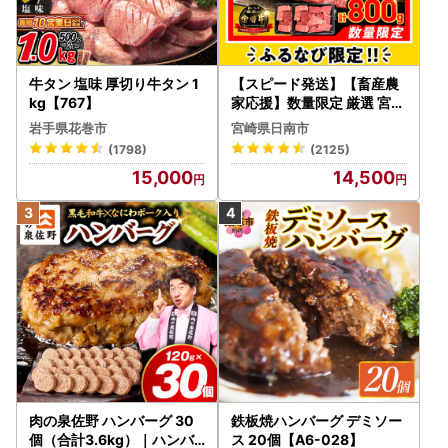
牛タン 塩味 厚切り牛タン 1
【スピード発送】【畜産農
kg【767】
家応援】数量限定 厳選 宮崎
牛 赤身 焼肉 計800g FN-Li
岩手県花巻市
宮崎県日南市
mited-PR_BDV5-26-2W
(1798)
(2125)
15,000
14,500
肉の泉佐野 ハンバーグ 30
鉄板焼ハンバーグ デミソー
個（合計3.6kg）｜ハンバ
ス 20個【A6-028】