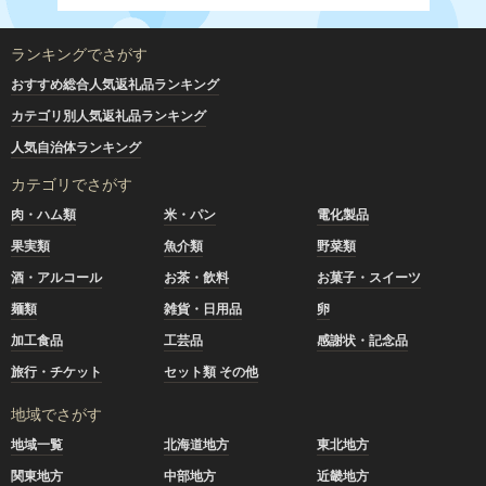
ランキングでさがす
おすすめ総合人気返礼品ランキング
カテゴリ別人気返礼品ランキング
人気自治体ランキング
カテゴリでさがす
肉・ハム類
米・パン
電化製品
果実類
魚介類
野菜類
酒・アルコール
お茶・飲料
お菓子・スイーツ
麺類
雑貨・日用品
卵
加工食品
工芸品
感謝状・記念品
旅行・チケット
セット類 その他
地域でさがす
地域一覧
北海道地方
東北地方
関東地方
中部地方
近畿地方