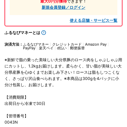
最大0円分獲得
できます！
新規会員登録／ログイン
使える店舗・サービス一覧
ふるなびマネーとは
決済方法：
ふるなびマネー
クレジットカード
Amazon Pay
PayPay
楽天ペイ
d払い
郵便振替
※新鮮で脂の乗った美味しい大分県豚のロース肉をしゃぶしゃぶ用
にカットし、1.2kgお届けします。柔らかく、甘い脂が美味しい大
分県産豚を心ゆくまでお楽しみ下さい！ロースは脂もしつこくな
く、さっぱり沢山食べられます。※本商品は300gを4パックに小
分け包装し、お届けします。
【消費期限】
出荷日から冷凍で30日
【管理番号】
0043N