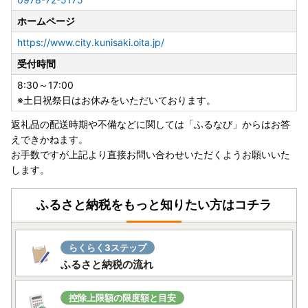
ださい。
ホームページ
---------------------------------------------
https://www.city.kunisaki.oita.jp/
受付時間
■お問い合わせへの返信について
8:30～17:00
国東市では、ポータルサイトお問い合わせフォームや市のメ
※土日祝祭日はお休みをいただいております。
ールアドレスにお問い合わせいただいた場合、通常、翌開庁
返礼品の配送時期や不備などに関しては「ふるなび」からはお答
日に返信することとしています。
えできかねます。
もし返信がない場合はアドレス誤りやサーバー障害などの理
お手数ですが上記より直接お問い合わせいただくようお願いいた
由でメールが届いていない可能性がありますので、お手数を
します。
おかけしますが、再度メールしていただくかお電話等にてお
問い合わせくださいますようお願いいたします。
ふるさと納税をもっと知りたい方はコチラ
国東市ふるさと納税推進係
アドレス：furusatonozei@city.kunisaki.lg.jp
らくらく3ステップ
TEL：0978-72-5175
ふるさと納税の流れ
FAX：0978-72-5182
控除上限額の限度額と目安