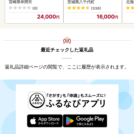
セット_K033-057-2609
らい
宮崎県串間市
茨城県八千代町
北海
g 
(0)
(338)
)【
24,000
16,000
最近チェックした返礼品
返礼品詳細ページの閲覧で、ここに履歴が表示されます。