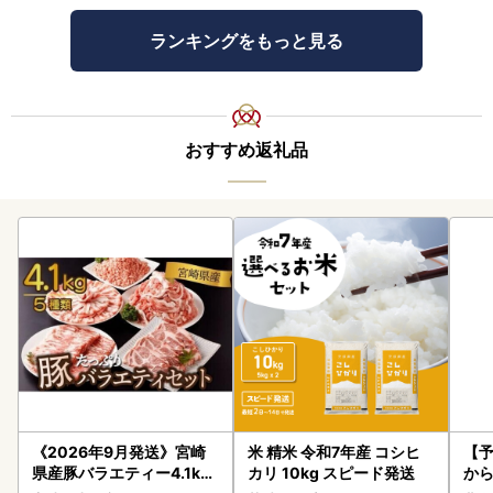
ランキングをもっと見る
おすすめ返礼品
《2026年9月発送》宮崎
米 精米 令和7年産 コシヒ
【予
県産豚バラエティー4.1kg
カリ 10kg スピード発送
から