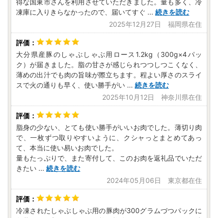
得な国東市さんを利用させていただきました。量も多く、冷
凍庫に入りきらなかったので、届いてすぐ
...
続きを読む
2025年12月27日 福岡県在住
大分県産豚のしゃぶしゃぶ用ロース1.2kg（300g×4パッ
ク）が届きました。脂の甘さが感じられつつしつこくなく、
薄めの出汁でも肉の旨味が際立ちます。程よい厚さのスライ
スで火の通りも早く、使い勝手がい
...
続きを読む
2025年10月12日 神奈川県在住
脂身の少ない、とても使い勝手がいいお肉でした。薄切り肉
で、一枚ずつ取りやすいように、クシャっとまとめてあっ
て、本当に使い易いお肉でした。
量もたっぷりで、また寄付して、このお肉を返礼品でいただ
きたい
...
続きを読む
2024年05月06日 東京都在住
冷凍されたしゃぶしゃぶ用の豚肉が300グラムづつパックに