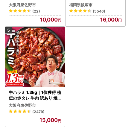
ーグ 訳あり 黒毛和牛×なに
大阪府泉佐野市
福岡県飯塚市
わポーク
(22)
(5546)
10,000
16,000
牛ハラミ 1.3kg｜1位獲得 秘
伝の赤タレ 牛肉 訳あり 焼
肉 BBQ
大阪府泉佐野市
(2479)
15,000