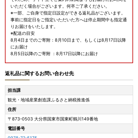
いただく場合がございます。何卒ご了承ください。
※一部、ご自身で指定日設定ができる返礼品がございます。
事前に指定日をご指定いただいた方へは停止期間中も指定通
りお届けをいたします。
※配送の目安
8月4日までのご寄附：8月10日まで、もしくは8月17日以降
にお届け
8月5日以降のご寄附 ：8月17日以降にお届け
返礼品に関するお問い合わせ先
■ヤマト運輸 荷物転送の有料化について
返礼品発送後にお届け先住所を変更（転送）する場合は、変
担当課
更前の住所から変更後の住所までの定価運賃が発生します。
観光・地域産業創造課ふるさと納税推進係
運賃のお支払いは着払いとなり、お届け先の荷受人様ご負担
となります。入力の住所に誤りがないか、よく確認の上ご寄
住所
附ください。また、転居等でご住所が変更になる際もご連絡
〒873-0503
大分県国東市国東町鶴川149番地
くださいませ。
電話番号
※転送についての詳細はヤマト運輸の案内ページをご参照く
0978-72-5175