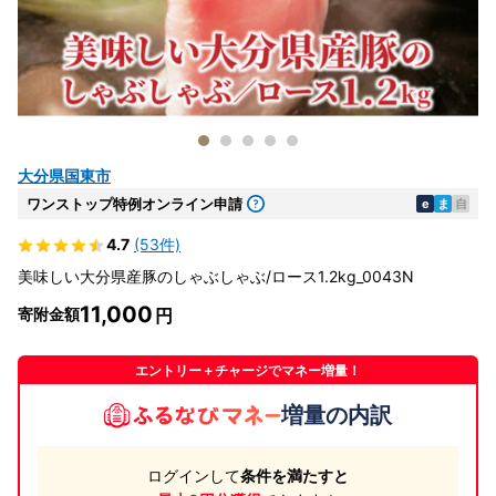
大分県国東市
ワンストップ特例オンライン申請
e
ま
自
4.7
(53件)
美味しい大分県産豚のしゃぶしゃぶ/ロース1.2kg_0043N
11,000
寄附金額
エントリー＋チャージでマネー増量！
増量の内訳
ログインして
条件を満たすと