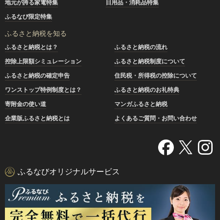
地元が誇る家電特集
日用品・消耗品特集
ふるなび限定特集
ふるさと納税を知る
ふるさと納税とは？
ふるさと納税の流れ
控除上限額シミュレーション
ふるさと納税制度について
ふるさと納税の確定申告
住民税・所得税の控除について
ワンストップ特例制度とは？
ふるさと納税のお礼特典
寄附金の使い道
マンガふるさと納税
企業版ふるさと納税とは
よくあるご質問・お問い合わせ
ふるなびオリジナルサービス