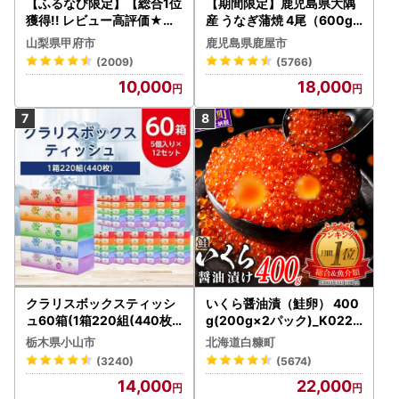
【ふるなび限定】【総合1位
【期間限定】鹿児島県大隅
獲得!! レビュー高評価★】
産 うなぎ蒲焼 4尾（600g
〈2026年度配送分〉山梨
） KN007-004-04-cp18
山梨県甲府市
鹿児島県鹿屋市
県産 シャインマスカット 2
うなぎ 鰻 魚 惣菜 総菜
(2009)
(5766)
～3房（1.0kg以上）シャイ
10,000
18,000
ン フルーツ FN-Limited-S
P
クラリスボックスティッシ
いくら醤油漬（鮭卵） 400
ュ60箱(1箱220組(440枚))
g(200g×2パック)_K022-
(5個入り×12セット)【配送
1676
栃木県小山市
北海道白糠町
不可地域：離島・沖縄県】
(3240)
(5674)
【1256759】
14,000
22,000