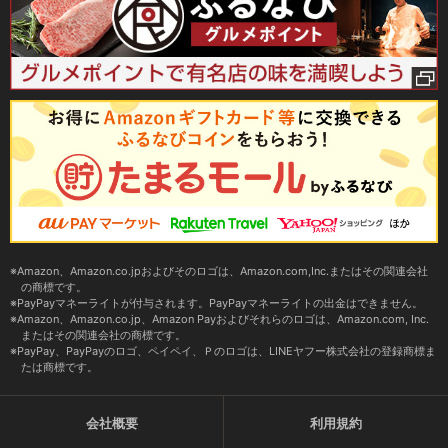
Amazon、Amazon.co.jpおよびそのロゴは、Amazon.com,Inc.またはその関連会社
の商標です。
PayPayマネーライトが付与されます。PayPayマネーライトの出金はできません。
Amazon、Amazon.co.jp、Amazon Payおよびそれらのロゴは、Amazon.com, Inc.
またはその関連会社の商標です。
PayPay、PayPayのロゴ、ペイペイ、Ｐのロゴは、LINEヤフー株式会社の登録商標ま
たは商標です。
会社概要
利用規約