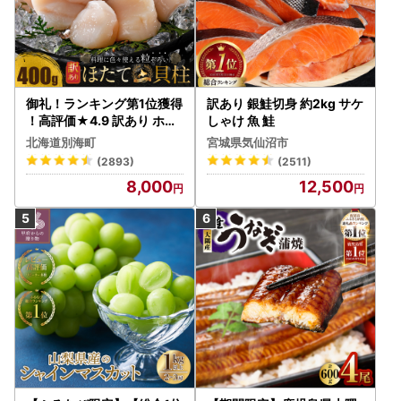
御礼！ランキング第1位獲得
訳あり 銀鮭切身 約2kg サケ
！高評価★4.9 訳あり ホタ
しゃけ 魚 鮭
テ 400g（ほたて 帆立 貝柱
北海道別海町
宮城県気仙沼市
冷凍 ）
(2893)
(2511)
8,000
12,500