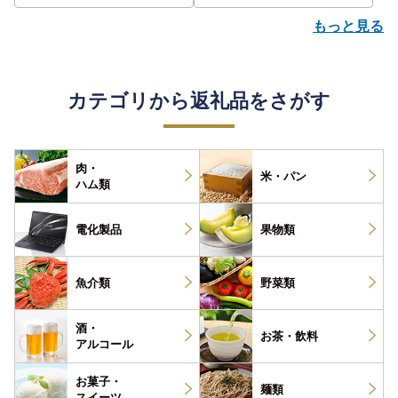
もっと見る
カテゴリから返礼品をさがす
肉・
米・パン
ハム類
電化製品
果物類
魚介類
野菜類
酒・
お茶・
飲料
アルコール
お菓子・
麺類
スイーツ