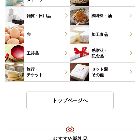
雑貨・
日用品
調味料・
油
卵
加工食品
感謝状・
工芸品
記念品
旅行・
セット類・
チケット
その他
トップページへ
おすすめ返礼品