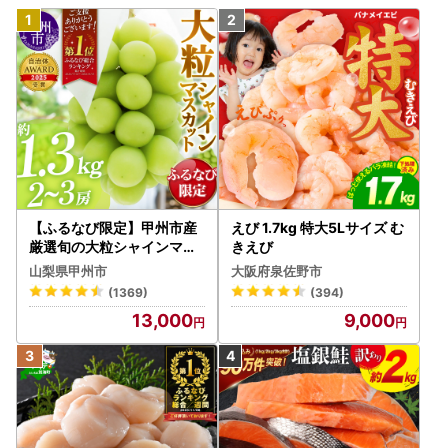
【ふるなび限定】甲州市産
えび 1.7kg 特大5Lサイズ む
厳選旬の大粒シャインマス
きえび
カット 約1.3kg 2～3房【2
山梨県甲州市
大阪府泉佐野市
026年発送】（MG）B12-
(1369)
(394)
472 FN-Limited-VO シャ
13,000
9,000
インマスカット フルーツ