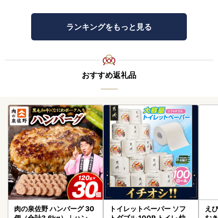
ランキングをもっと見る
おすすめ返礼品
肉の泉佐野 ハンバーグ 30
トイレットペーパー ソフ
えび
個（合計3.6kg）｜ハンバ
トダブル 100R トイレ 快
む