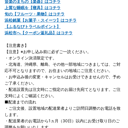
音楽のまちの【楽器】はコチラ
上質な睡眠を【寝具】はコチラ
旬の【フルーツ・果物】はコチラ
浜松銘菓【お菓子・スイーツ】はコチラ
【ふるなびトラベルポイント】
浜松市へ【クーポン返礼品】はコチラ
【注意書き】
【注意】※お申し込み前に必ずご一読ください。
・オンライン決済限定です。
・北海道、沖縄県、離島、その他一部地域につきましては、ご対
応不可となりますので、お住まいの地域にご注意ください。
・お申込み後の変更・キャンセルはお受けできませんので、予め
ご了承ください。
・配送設置先は注文時にご指定のお届け先宛てとなります。ご注
文時によくご確認ください。
■配達までの流れ
・ご注文後、設置地域の配達業者よりご訪問日調整のお電話を致
します。
・配送業者のお電話から1ヵ月（30日）以内にお受け取り日のご
調整をお願いいたします。