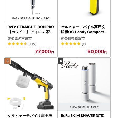
ReFa STRAIGHT IRON PRO
ケルヒャーモバイル高圧洗
【ホワイト】 アイロン 家電
浄機OC Handy Compact
美容 リファ アイロン
（ハンディエア） APV000
愛知県名古屋市
神奈川県横浜市
7
(172)
(1)
77,000
50,000
ケルヒャーモバイル高圧洗
ReFa SKIM SHAVER 家電