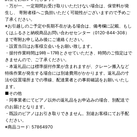
・万が一、一定期間お受け取りいただけない場合は、保管料が発
生し、 寄附者様へご負担いただく可能性がございますので予めご
了承ください。
※お引越しのご予定や長期不在がある場合は、備考欄に記載、もし
くはふるさと納税商品お問い合わせセンター（0120-844-308）
まで寄附お申し込み後にご連絡ください。
・設置当日はお客様立会いをお願い致します。
・据付作業時間は9時～17時とさせていただき、時間のご指定はで
きませんので、ご了承ください。
・本返礼品には標準据付作業が含まれますが、クレーン搬入など
特殊作業が発生する場合には別途費用がかかります。返礼品の寸
法や設置場所までの導線、配達業者との事前確認をお願いいたし
ます。
■その他
・同事業者にてピアノ以外の返礼品をお申込みの場合、別配送で
のお届けとなります。
・既設のピアノはお引き取りできません。別途お客様にてお手配
ください。
※商品コード: 57864970