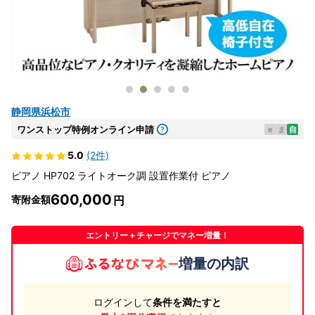
静岡県浜松市
ワンストップ特例オンライン申請
e
ま
自
5.0
(2件)
ピアノ HP702 ライトオーク調 設置作業付 ピアノ
600,000
寄附金額
エントリー＋チャージでマネー増量！
増量の内訳
ログインして
条件を満たすと