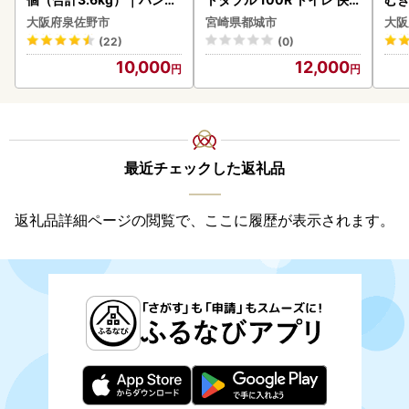
ーグ 訳あり 黒毛和牛×なに
速〔12-I5-TP100-R〕
大阪府泉佐野市
宮崎県都城市
大阪
わポーク
(22)
(0)
10,000
12,000
最近チェックした返礼品
返礼品詳細ページの閲覧で、ここに履歴が表示されます。