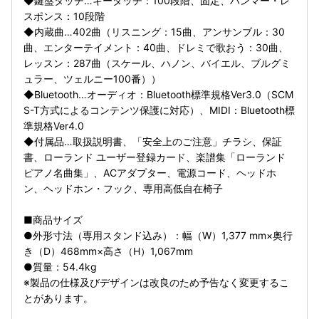
◆鍵盤タッチ…キータッチ：100段階、固定、ハンマー・レ
スポンス：10段階
◆内蔵曲…402曲（リスニング：15曲、アンサンブル：30
曲、エンターテイメント：40曲、ドレミで歌おう：30曲、
レッスン：287曲（スケール、ハノン、バイエル、ブルグミ
ュラー、ツェルニー100番））
◆Bluetooth…オーディオ：Bluetooth標準規格Ver3.0（SCM
S-T方式によるコンテンツ保護に対応）、MIDI：Bluetooth標
準規格Ver4.0
◆付属品…取扱説明書、「安全上のご注意」チラシ、保証
書、ローランド ユーザー登録カード、楽譜集「ローランド
ピアノ名曲集」、ACアダプター、電源コード、ヘッドホ
ン、ヘッドホン・フック、専用高低自在椅子
■商品サイズ
●外形寸法（専用スタンド込み）：幅（W）1,377 mm×奥行
き（D）468mm×高さ（H）1,067mm
●質量：54.4kg
※製品の仕様及びデザインは改良のため予告なく変更するこ
とがあります。