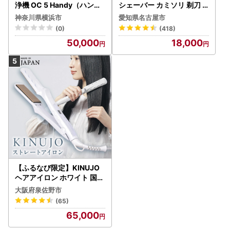
浄機 OC 5 Handy（ハンデ
シェーバー カミソリ 剃刀
ィジェット） APV0006
シェーバー
神奈川県横浜市
愛知県名古屋市
(0)
(418)
50,000
18,000
【ふるなび限定】KINUJO
ヘアアイロン ホワイト 国内
製造 FN-Limited-PR
大阪府泉佐野市
(65)
65,000