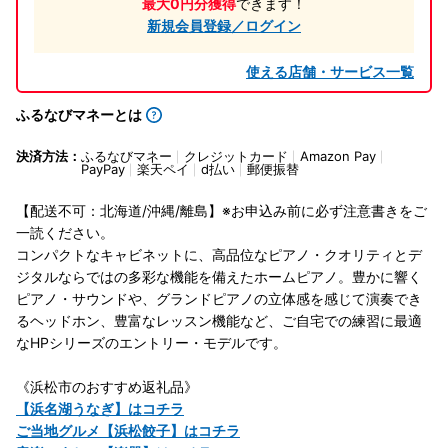
最大0円分獲得
できます！
新規会員登録／ログイン
使える店舗・サービス一覧
ふるなびマネーとは
決済方法：
ふるなびマネー
クレジットカード
Amazon Pay
PayPay
楽天ペイ
d払い
郵便振替
【配送不可：北海道/沖縄/離島】※お申込み前に必ず注意書きをご
一読ください。
コンパクトなキャビネットに、高品位なピアノ・クオリティとデ
ジタルならではの多彩な機能を備えたホームピアノ。豊かに響く
ピアノ・サウンドや、グランドピアノの立体感を感じて演奏でき
るヘッドホン、豊富なレッスン機能など、ご自宅での練習に最適
なHPシリーズのエントリー・モデルです。
《浜松市のおすすめ返礼品》
【浜名湖うなぎ】はコチラ
ご当地グルメ【浜松餃子】はコチラ