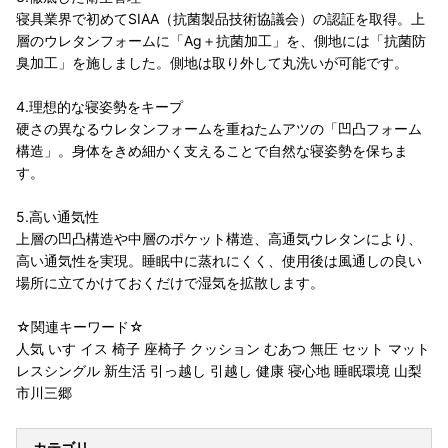
寝具業界で初めてSIAA（抗菌製品技術協議会）の認証を取得。上
層のウレタンフォームに「Ag＋抗菌加工」を、側地には「抗菌防
臭加工」を施しました。側地は取り外して丸洗いが可能です。
4.理想的な寝姿勢をキープ
硬さの異なるウレタンフォームを重ねたムアツの「凹凸フォーム
構造」。身体をきめ細かく支えることで自然な寝姿勢を保ちま
す。
5.高い通気性
上層の凹凸構造や中層のポケット構造、高通気ウレタンにより、
高い通気性を実現。睡眠中に蒸れにくく、使用後は風通しの良い
場所に立てかけておくだけで湿気を拡散します。
☆関連キーワード☆
人気 いす イス 椅子 座椅子 クッション むあつ 無圧 セット マット
レスシングル 新生活 引っ越し 引越し 健康 寝心地 睡眠環境 山梨
市川三郷
カテゴリ