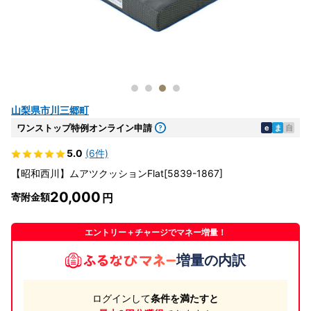
山梨県市川三郷町
ワンストップ特例オンライン申請
e
ま
自
5.0
(6件)
【昭和西川】ムアツクッションFlat[5839-1867]
20,000
寄附金額
エントリー＋チャージでマネー増量！
増量の内訳
ログインして
条件を満たすと