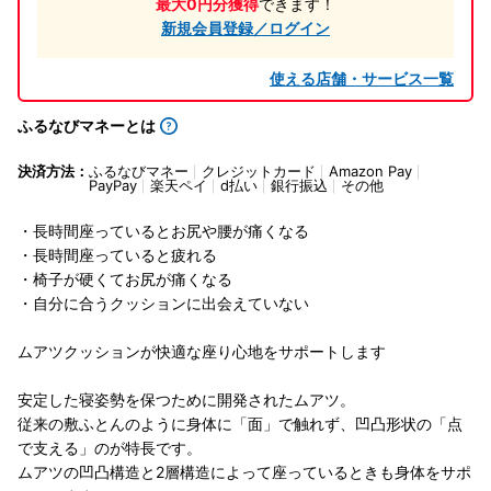
最大0円分獲得
できます！
新規会員登録／ログイン
使える店舗・サービス一覧
ふるなびマネーとは
決済方法：
ふるなびマネー
クレジットカード
Amazon Pay
PayPay
楽天ペイ
d払い
銀行振込
その他
・長時間座っているとお尻や腰が痛くなる
・長時間座っていると疲れる
・椅子が硬くてお尻が痛くなる
・自分に合うクッションに出会えていない
ムアツクッションが快適な座り心地をサポートします
安定した寝姿勢を保つために開発されたムアツ。
従来の敷ふとんのように身体に「面」で触れず、凹凸形状の「点
で支える」のが特長です。
ムアツの凹凸構造と2層構造によって座っているときも身体をサポ