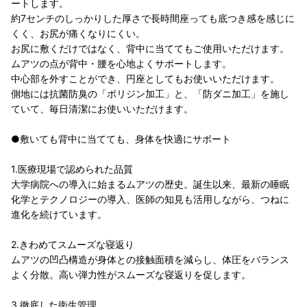
ートします。
約7センチのしっかりした厚さで長時間座っても底つき感を感じに
くく、お尻が痛くなりにくい。
お尻に敷くだけではなく、背中に当ててもご使用いただけます。
ムアツの点が背中・腰を心地よくサポートします。
中心部を外すことができ、円座としてもお使いいただけます。
側地には抗菌防臭の「ポリジン加工」と、「防ダニ加工」を施し
ていて、毎日清潔にお使いいただけます。
●敷いても背中に当てても、身体を快適にサポート
1.医療現場で認められた品質
大学病院への導入に始まるムアツの歴史。誕生以来、最新の睡眠
化学とテクノロジーの導入、医師の知見も活用しながら、つねに
進化を続けています。
2.きわめてスムーズな寝返り
ムアツの凹凸構造が身体との接触面積を減らし、体圧をバランス
よく分散。高い弾力性がスムーズな寝返りを促します。
3.徹底した衛生管理