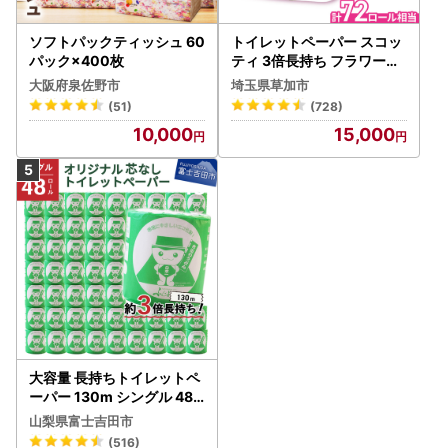
ソフトパックティッシュ 60
トイレットペーパー スコッ
パック×400枚
ティ 3倍長持ち フラワーパ
ック 4ロール×6P
大阪府泉佐野市
埼玉県草加市
(51)
(728)
10,000
15,000
大容量 長持ちトイレットペ
ーパー 130m シングル 48R
芯なし 3倍巻 トイレット
山梨県富士吉田市
(516)