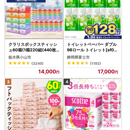
クラリスボックスティッシ
トイレットペーパー ダブル
ュ60箱(1箱220組(440枚))
96ロール トイレット[sf00
(5個入り×12セット)【配送
1-012]
栃木県小山市
静岡県富士市
不可地域：離島・沖縄県】
(3240)
(1192)
【1256759】
14,000
17,000