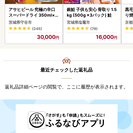
アサヒビール 究極の辛口
銀鮭 子供も安心 骨取り 1.5
黒毛
スーパードライ 350ml×4
kg (500g ×3パック) 鮭
り
8本 ビール
茨城県守谷市
宮城県塩竈市
京都
(245)
(79)
30,000
16,000
最近チェックした返礼品
返礼品詳細ページの閲覧で、ここに履歴が表示されます。