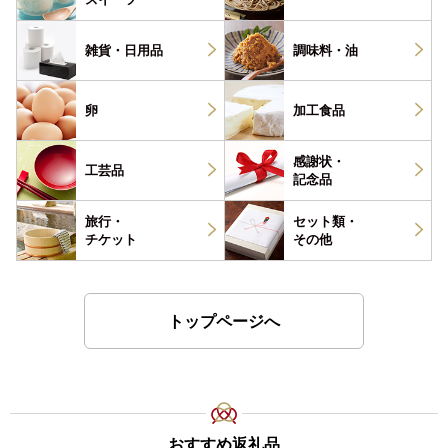
雑貨・
日用品
調味料・
油
卵
加工食品
感謝状・
工芸品
記念品
旅行・
セット類・
チケット
その他
トップページへ
おすすめ返礼品