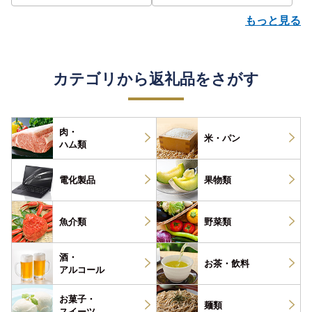
もっと見る
カテゴリから返礼品をさがす
肉・
米・パン
ハム類
電化製品
果物類
魚介類
野菜類
酒・
お茶・
飲料
アルコール
お菓子・
麺類
スイーツ