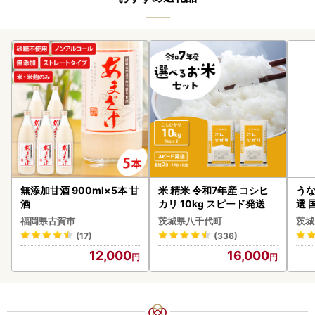
無添加甘酒 900ml×5本 甘
米 精米 令和7年産 コシヒ
うな
酒
カリ 10kg スピード発送
選 
付き
福岡県古賀市
茨城県八千代町
茨城
あり
(17)
(336)
人気
12,000
16,000
代