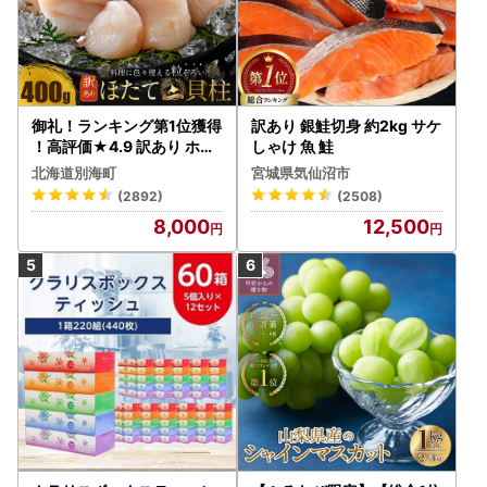
御礼！ランキング第1位獲得
訳あり 銀鮭切身 約2kg サケ
！高評価★4.9 訳あり ホタ
しゃけ 魚 鮭
テ 400g（ほたて 帆立 貝柱
北海道別海町
宮城県気仙沼市
冷凍 ）
(2892)
(2508)
8,000
12,500