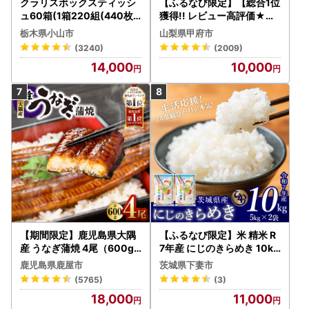
クラリスボックスティッシ
【ふるなび限定】【総合1位
ュ60箱(1箱220組(440枚))
獲得!! レビュー高評価★】
(5個入り×12セット)【配送
〈2026年度配送分〉山梨
栃木県小山市
山梨県甲府市
不可地域：離島・沖縄県】
県産 シャインマスカット 2
(3240)
(2009)
【1256759】
～3房（1.0kg以上）シャイ
14,000
10,000
ン フルーツ FN-Limited-S
P
【期間限定】鹿児島県大隅
【ふるなび限定】米 精米 R
産 うなぎ蒲焼 4尾（600g
7年産 にじのきらめき 10kg
） KN007-004-04-cp18
10月 FN-Limited-PR
鹿児島県鹿屋市
茨城県下妻市
うなぎ 鰻 魚 惣菜 総菜
(5765)
(3)
18,000
11,000