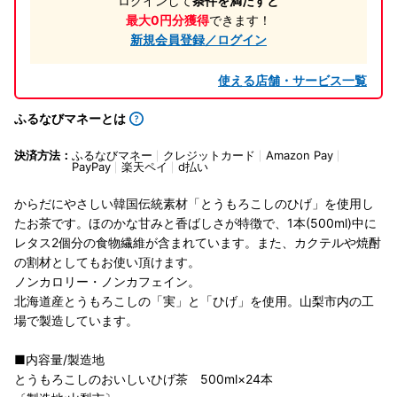
ログインして
条件を満たすと
最大0円分獲得
できます！
新規会員登録／ログイン
使える店舗・サービス一覧
ふるなびマネーとは
決済方法：
ふるなびマネー
クレジットカード
Amazon Pay
PayPay
楽天ペイ
d払い
からだにやさしい韓国伝統素材「とうもろこしのひげ」を使用し
たお茶です。ほのかな甘みと香ばしさが特徴で、1本(500ml)中に
レタス2個分の食物繊維が含まれています。また、カクテルや焼酎
の割材としてもお使い頂けます。
ノンカロリー・ノンカフェイン。
北海道産とうもろこしの「実」と「ひげ」を使用。山梨市内の工
場で製造しています。
■内容量/製造地
とうもろこしのおいしいひげ茶 500ml×24本