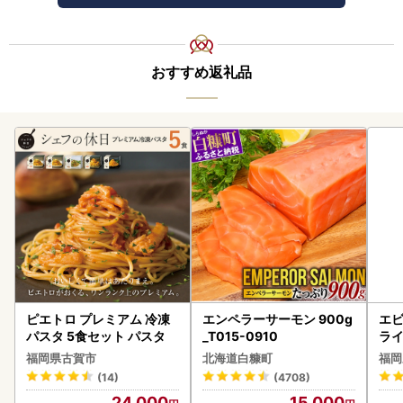
おすすめ返礼品
ピエトロ プレミアム 冷凍
エンペラーサーモン 900g
エビ
パスタ 5食セット パスタ
_T015-0910
ラ
福岡県古賀市
北海道白糠町
福岡
(14)
(4708)
24,000
15,000