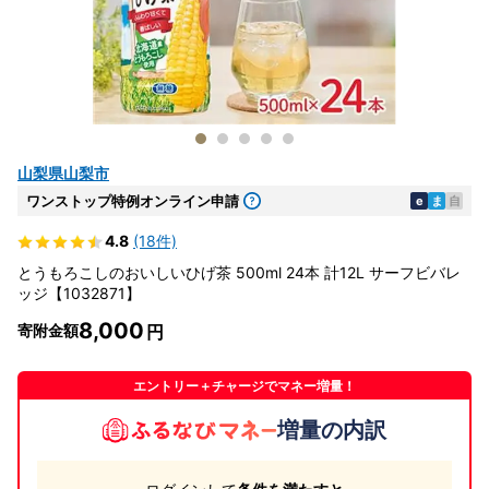
山梨県山梨市
ワンストップ特例オンライン申請
e
ま
自
4.8
(18件)
とうもろこしのおいしいひげ茶 500ml 24本 計12L サーフビバレ
ッジ【1032871】
8,000
寄附金額
エントリー＋チャージでマネー増量！
増量の内訳