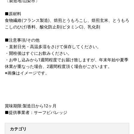
〔製造地:山梨市〕
■原材料
食物繊維(フランス製造)、焙煎とうもろこし、焙煎玄米、とうもろ
こしのひげ/香料、酸化防止剤(ビタミンC)、乳化剤
■注意事項/その他
・直射日光・高温多湿をさけて保存してください。
・開栓後はすぐにお飲みください。
・お申し込みから1週間程度でお届け致しますが、年末年始や夏季
休業が重なった場合、2週間程度頂く場合がございます。
※画像はイメージです。
賞味期限:製造日から12ヶ月
■提供事業者：サーフビバレッジ
カテゴリ