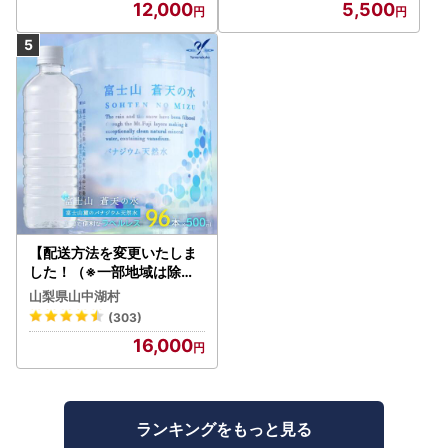
12,000
5,500
【配送方法を変更いたしま
した！（※一部地域は除く
）】＜ラベルレス＞富士山
山梨県山中湖村
蒼天の水 500ml×96本（４
(303)
ケース）YC001
16,000
ランキングをもっと見る