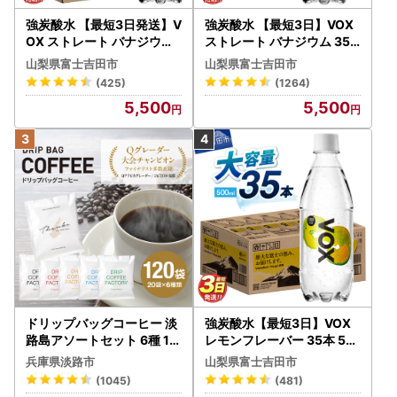
強炭酸水 【最短3日発送】V
強炭酸水 【最短3日】VOX
OX ストレート バナジウム
ストレート バナジウム 35
強炭酸水 35本 500ml ラベ
本 500ml 【富士吉田市限
山梨県富士吉田市
山梨県富士吉田市
ルレス【富士吉田市限定カ
定カートン】炭酸
(425)
(1264)
ートン】 炭酸
5,500
5,500
ドリップバッグコーヒー 淡
強炭酸水【最短3日】VOX
路島アソートセット 6種 12
レモンフレーバー 35本 50
0袋 飲み比べ コーヒー
0ml 【富士吉田市限定カー
兵庫県淡路市
山梨県富士吉田市
トン】炭酸
(1045)
(481)