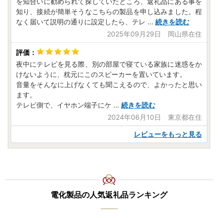
を知合いに勧められて探していたところ、返礼品にある事を
・缶詰、レトルト食品、乾麺、フリーズドライ食品など
知り、接続が簡単そうなこちらの製品を申し込みました。程
・工芸品、雑貨、日用品などの食品以外の返礼品
なく届いて説明の通りに設定したら、テレ
...
続きを読む
再送をご希望の場合は、送料等の費用を荷受人様にご負担い
2025年09月29日 岡山県在住
ただくこととなります。
再送をご希望の際は、「越前市ふるさと納税担当」までご連
絡のうえ、再送の対応可否および再送にかかる費用をご確認
夜中にテレビを見る際、別の部屋で寝ている家族に迷惑をか
ください。
けないように、枕元にこのスピーカーを置いています。
音量をそんなに上げなくても聞こえるので、よかったと思い
ます。
テレビ側で、イヤホン端子にケ
...
続きを読む
2024年06月10日 東京都在住
レビューをもっと見る
電化製品の人気返礼品ランキング