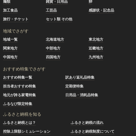
麺類
雑貨・日用品
卵
加工食品
工芸品
感謝状・記念品
旅行・チケット
セット類 その他
地域でさがす
地域一覧
北海道地方
東北地方
関東地方
中部地方
近畿地方
中国地方
四国地方
九州地方
おすすめ特集でさがす
おすすめ特集一覧
訳あり返礼品特集
担当者おすすめ特集
定期便特集
地元が誇る家電特集
日用品・消耗品特集
ふるなび限定特集
ふるさと納税を知る
ふるさと納税とは？
ふるさと納税の流れ
控除上限額シミュレーション
ふるさと納税制度について