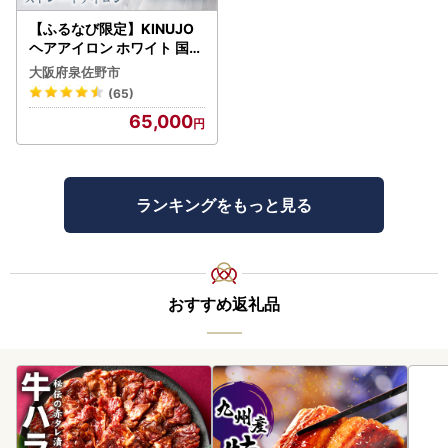
【ふるなび限定】KINUJO
ヘアアイロン ホワイト 国内
製造 FN-Limited-PR
大阪府泉佐野市
(65)
65,000
ランキングをもっと見る
おすすめ返礼品