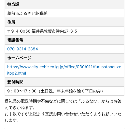
担当課
＜問い合わせ先＞
越前市ふるさと納税係
越前市ふるさと納税担当
〒914-0056 福井県敦賀市津内27-3-5
住所
070-9314-2384 (平日 9:00〜17:00)
〒914-0056
福井県敦賀市津内27-3-5
furusato.echizen@masuyone.com
電話番号
070-9314-2384
◆お盆期間の対応について
ホームページ
・寄附のお申し込みは、お盆期間中も受付を行っておりま
す。
https://www.city.echizen.lg.jp/office/030/011/furusatonouze
■2026年8月8日（土）～2026年8月16日（日）
itop2.html
※上記期間は、返礼品のお届けを控えさせていただきます
受付時間
が、一部の返礼品については、
お盆期間中も発送を行います。詳細は、自治体窓口にご確認
9：00〜17：00（土日祝、年末年始を除く平日のみ）
ください。
返礼品の配送時期や不備などに関しては「ふるなび」からはお答
※上記期間は、お問い合わせ窓口休業期間です。
えできかねます。
お問い合わせメールの8月8日受信分からは、営業再開日以
お手数ですが上記より直接お問い合わせいただくようお願いいた
降に順次対応させていただきます。
します。
お急ぎの場合は、営業日の営業時間内（10:00～17:00)にお
電話にてご連絡ください。