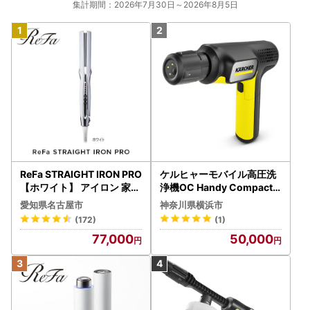
集計期間：2026年7月30日～2026年8月5日
ReFa STRAIGHT IRON PRO
ケルヒャーモバイル高圧洗
【ホワイト】 アイロン 家電
浄機OC Handy Compact
美容 リファ アイロン
（ハンディエア） APV000
愛知県名古屋市
神奈川県横浜市
7
(172)
(1)
77,000
50,000