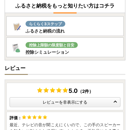
ふるさと納税をもっと知りたい方はコチラ
※返礼品配送について（受け取り不可時の対応）
らくらく3ステップ
■ 冷凍便・賞味期限の短い食品について
ふるさと納税の流れ
以下のような返礼品は、賞味期限が発送日からおおむね7日
以内とされる「賞味期限の短い食品」に該当し、
再送対応い
たしかねます。
控除上限額の限度額と目安
・生鮮食品（肉・魚・野菜・果物など）
控除シミュレーション
・冷蔵保存が必要なスイーツ（ケーキ、プリン等）
・解凍後すぐに消費が必要な冷凍食品
レビュー
・無添加・手作りの加工品（惣菜、漬物など）
これらの返礼品は、品質保持の観点から再送対応はいたしか
ねます。
長期不在等によりお受け取りいただけなかった場合でも、再
5.0
（2件）
送はできません。
レビューを非表示にする
■ 賞味期限の長い食品・食品以外の返礼品について
以下のような返礼品は、比較的賞味期限が長く、
再送対応が
最近、テレビの音が聞こえにくいので、この手のスピーカー
可能な場合がございます。