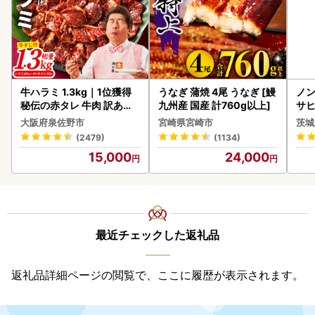
牛ハラミ 1.3kg｜1位獲得
うなぎ 蒲焼 4尾 うなぎ [鰻
ノン
秘伝の赤タレ 牛肉 訳あり
九州産 国産 計760g以上]
サヒ
焼肉 BBQ
本 
大阪府泉佐野市
宮崎県宮崎市
茨城
守
(2479)
(1134)
15,000
24,000
最近チェックした返礼品
返礼品詳細ページの閲覧で、ここに履歴が表示されます。