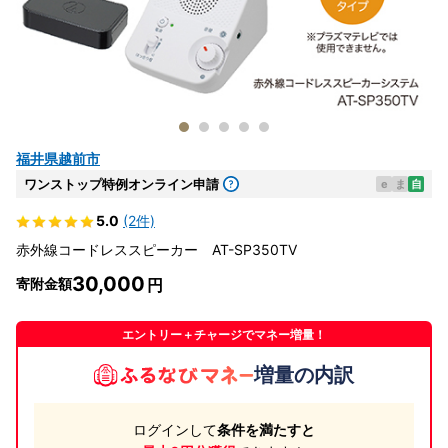
福井県越前市
ワンストップ特例オンライン申請
e
ま
自
5.0
(2件)
赤外線コードレススピーカー AT-SP350TV
30,000
寄附金額
エントリー＋チャージでマネー増量！
増量の内訳
ログインして
条件を満たすと