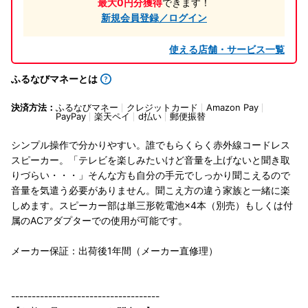
最大0円分獲得
できます！
新規会員登録／ログイン
使える店舗・サービス一覧
ふるなびマネーとは
決済方法：
ふるなびマネー
クレジットカード
Amazon Pay
PayPay
楽天ペイ
d払い
郵便振替
シンプル操作で分かりやすい。誰でもらくらく赤外線コードレス
スピーカー。「テレビを楽しみたいけど音量を上げないと聞き取
りづらい・・・」そんな方も自分の手元でしっかり聞こえるので
音量を気遣う必要がありません。聞こえ方の違う家族と一緒に楽
しめます。スピーカー部は単三形乾電池×4本（別売）もしくは付
属のACアダプターでの使用が可能です。
メーカー保証：出荷後1年間（メーカー直修理）
------------------------------------