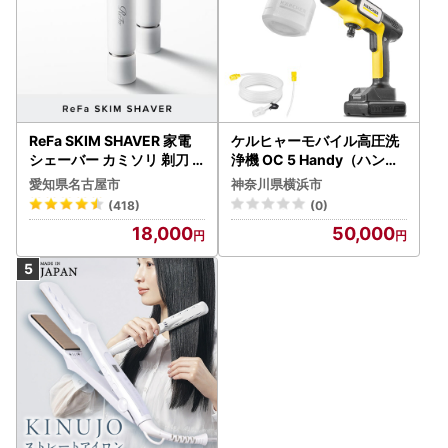
ReFa SKIM SHAVER 家電
ケルヒャーモバイル高圧洗
シェーバー カミソリ 剃刀
浄機 OC 5 Handy（ハンデ
シェーバー
ィジェット） APV0006
愛知県名古屋市
神奈川県横浜市
(418)
(0)
18,000
50,000