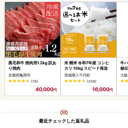
黒毛和牛 焼肉用1.2kg 訳あ
米 精米 令和7年産 コシヒ
牛ハ
り焼肉
カリ 10kg スピード発送
秘伝
焼肉
京都府亀岡市
茨城県八千代町
大阪
(79)
(338)
40,000
16,000
最近チェックした返礼品