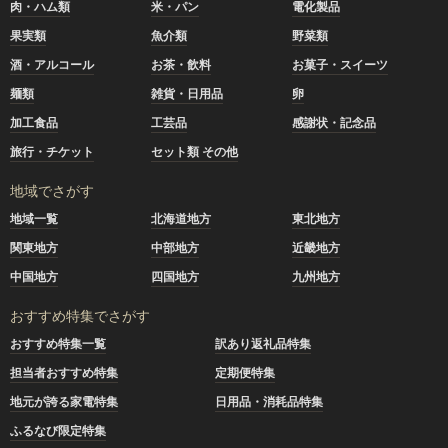
肉・ハム類
米・パン
電化製品
果実類
魚介類
野菜類
酒・アルコール
お茶・飲料
お菓子・スイーツ
麺類
雑貨・日用品
卵
加工食品
工芸品
感謝状・記念品
旅行・チケット
セット類 その他
地域でさがす
地域一覧
北海道地方
東北地方
関東地方
中部地方
近畿地方
中国地方
四国地方
九州地方
おすすめ特集でさがす
おすすめ特集一覧
訳あり返礼品特集
担当者おすすめ特集
定期便特集
地元が誇る家電特集
日用品・消耗品特集
ふるなび限定特集