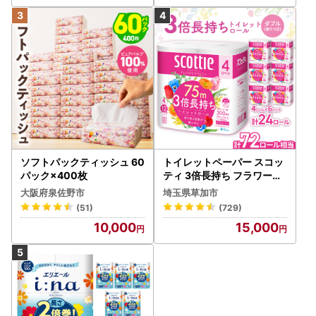
ソフトパックティッシュ 60
トイレットペーパー スコッ
パック×400枚
ティ 3倍長持ち フラワーパ
ック 4ロール×6P
大阪府泉佐野市
埼玉県草加市
(51)
(729)
10,000
15,000