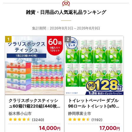
雑貨・日用品の人気返礼品ランキング
集計期間：2026年8月3日～2026年8月9日
クラリスボックスティッシ
トイレットペーパー ダブル
ュ60箱(1箱220組(440枚))
96ロール トイレット[sf00
(5個入り×12セット)【配送
1-012]
栃木県小山市
静岡県富士市
不可地域：離島・沖縄県】
(3240)
(1192)
【1256759】
14,000
17,000