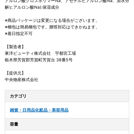
アルロン酸クロスポリマーNa、アセチルヒアルロン酸Na、加水分
解ヒアルロン酸Na):保湿成分
※商品パッケージは変更になる場合がございます。
※梱包は簡易梱包です。贈答対応はできかねます。
※着日指定不可
【製造者】
東洋ビューティ株式会社 宇都宮工場
栃木県芳賀郡芳賀町芳賀台 38番5号
【提供元】
中央物産株式会社
カテゴリ
雑貨・日用品
化粧品・美容用品
容量