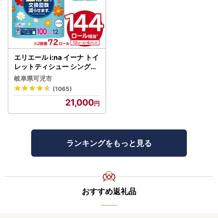
エリエール i:na イーナ トイ
レットティシュー シングル
100巻 12ロール×6P【009
岐阜県可児市
5-005】トイレットペーパ
(1065)
ー
21,000
ランキングをもっと見る
おすすめ返礼品