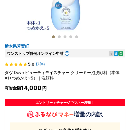
栃木県芳賀町
ワンストップ特例オンライン申請
e
ま
自
5.0
(7件)
ダヴ Dove ビューティモイスチャー クリーミー泡洗顔料（本体
×1+つめかえ×5）｜洗顔料
14,000
寄附金額
エントリー＋チャージでマネー増量！
増量の内訳