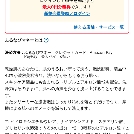
ログインして
条件を満たすと
最大0円分獲得
できます！
新規会員登録／ログイン
使える店舗・サービス一覧
ふるなびマネーとは
決済方法：
ふるなびマネー
クレジットカード
Amazon Pay
PayPay
楽天ペイ
d払い
乾燥肌のあなたに。肌のうるおい守って洗う、泡洗顔料。製品中
40%が濃密美容液*1。洗いながらもうるおう肌へ。
スキンケア製品にも含まれるトリプルヒアルロン酸*2も配合。洗
浄力はそのままに、肌への負担を少なく洗い上げることができま
す。
またクリーミーな濃密泡はしっかり汚れを落とすだけでなく、摩
擦による肌へのダメージを減らして洗えます。
*1 ヒドロキシエチルウレア、ナイアシンアミド、ステアリン酸、
グリセリン水溶液：うるおい成分 *2 3種類のヒアルロン酸（ヒ