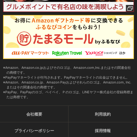
Amazon、Amazon.co.jpおよびそのロゴは、Amazon.com,Inc.またはその関連会社
の商標です。
PayPayマネーライトが付与されます。PayPayマネーライトの出金はできません。
Amazon、Amazon.co.jp、Amazon Payおよびそれらのロゴは、Amazon.com, Inc.
またはその関連会社の商標です。
PayPay、PayPayのロゴ、ペイペイ、Ｐのロゴは、LINEヤフー株式会社の登録商標ま
たは商標です。
会社概要
利用規約
プライバシーポリシー
採用情報