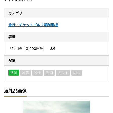
カテゴリ
旅行・チケット
ゴルフ場利用権
容量
「利用券（3,000円券）」3枚
配送
常温
冷蔵
冷凍
定期
ギフト
のし
返礼品画像