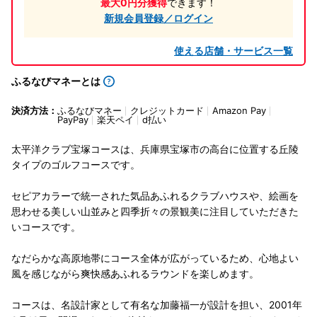
最大0円分獲得
できます！
新規会員登録／ログイン
使える店舗・サービス一覧
ふるなびマネーとは
決済方法：
ふるなびマネー
クレジットカード
Amazon Pay
PayPay
楽天ペイ
d払い
太平洋クラブ宝塚コースは、兵庫県宝塚市の高台に位置する丘陵
タイプのゴルフコースです。
セピアカラーで統一された気品あふれるクラブハウスや、絵画を
思わせる美しい山並みと四季折々の景観美に注目していただきた
いコースです。
なだらかな高原地帯にコース全体が広がっているため、心地よい
風を感じながら爽快感あふれるラウンドを楽しめます。
コースは、名設計家として有名な加藤福一が設計を担い、2001年