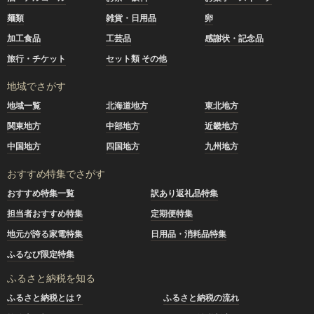
麺類
雑貨・日用品
卵
加工食品
工芸品
感謝状・記念品
旅行・チケット
セット類 その他
地域でさがす
地域一覧
北海道地方
東北地方
関東地方
中部地方
近畿地方
中国地方
四国地方
九州地方
おすすめ特集でさがす
おすすめ特集一覧
訳あり返礼品特集
担当者おすすめ特集
定期便特集
地元が誇る家電特集
日用品・消耗品特集
ふるなび限定特集
ふるさと納税を知る
ふるさと納税とは？
ふるさと納税の流れ