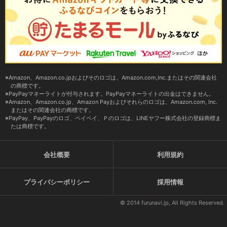
Amazon、Amazon.co.jpおよびそのロゴは、Amazon.com,Inc.またはその関連会社
の商標です。
PayPayマネーライトが付与されます。PayPayマネーライトの出金はできません。
Amazon、Amazon.co.jp、Amazon Payおよびそれらのロゴは、Amazon.com, Inc.
またはその関連会社の商標です。
PayPay、PayPayのロゴ、ペイペイ、Ｐのロゴは、LINEヤフー株式会社の登録商標ま
たは商標です。
会社概要
利用規約
プライバシーポリシー
採用情報
© 2014 furunavi.jp, All Rights Reserved.