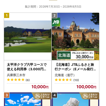
集計期間：2026年7月30日～2026年8月5日
太平洋クラブ六甲コースで
【北海道】JTBふるさと旅
使える利用券（3.000円分
行クーポン（Eメール発行
）
）30,000円分 旅行 トラベ
兵庫県三木市
北海道（道庁）
ル 宿泊 人気 おすすめ JTB
(6)
(10)
W030T
10,000
100,000