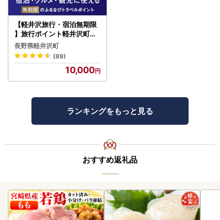
【軽井沢旅行・宿泊無期限
】旅行ポイント軽井沢町ふ
るなびトラベルポイント
長野県軽井沢町
(89)
10,000
ランキングをもっと見る
おすすめ返礼品