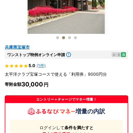
兵庫県宝塚市
ワンストップ特例オンライン申請
e
ま
自
5.0
(1件)
太平洋クラブ宝塚コースで使える「利用券」9000円分
30,000
寄附金額
エントリー＋チャージでマネー増量！
増量の内訳
ログインして
条件を満たすと