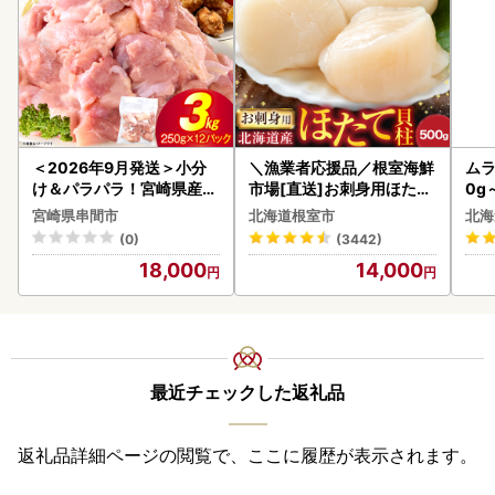
＜2026年9月発送＞小分
＼漁業者応援品／根室海鮮
ムラ
け＆パラパラ！宮崎県産鶏
市場[直送]お刺身用ほたて
0g
ももカット合計3kg_K043
貝柱500g A-28002
宮崎県串間市
北海道根室市
北海
-009-2609
(0)
(3442)
18,000
14,000
最近チェックした返礼品
返礼品詳細ページの閲覧で、ここに履歴が表示されます。