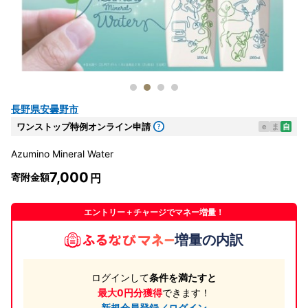
長野県安曇野市
ワンストップ特例オンライン申請
e
ま
自
Azumino Mineral Water
7,000
寄附金額
エントリー＋チャージでマネー増量！
増量の内訳
ログインして
条件を満たすと
最大0円分獲得
できます！
新規会員登録／ログイン