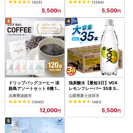
(425)
(1264)
ートン】 炭酸
5,500
5,500
ドリップバッグコーヒー 淡
強炭酸水【最短3日】VOX
路島アソートセット 6種 12
レモンフレーバー 35本 50
0袋 飲み比べ コーヒー
0ml 【富士吉田市限定カー
兵庫県淡路市
山梨県富士吉田市
トン】炭酸
(1045)
(481)
12,000
5,500