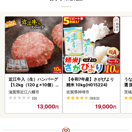
近江牛入（生）ハンバーグ
【令和7年産】さがびより
うな
【1.2kg（120ｇ×10個）
精米 10kg(H015224)
選 
】【AG09W】
付き
滋賀県近江八幡市
佐賀県神埼市
茨城
あり
(0)
(883)
人気
13,000
19,000
代