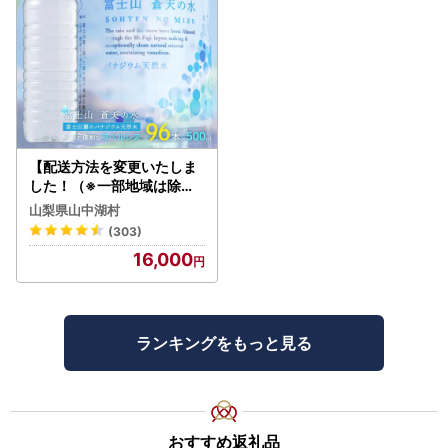
【配送方法を変更いたしま
した！（※一部地域は除く
）】＜ラベルレス＞富士山
山梨県山中湖村
蒼天の水 500ml×96本（４
(303)
ケース）YC001
16,000
ランキングをもっと見る
おすすめ返礼品