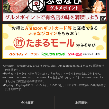
Amazon、Amazon.co.jpおよびそのロゴは、Amazon.com,Inc.またはその関連会社
の商標です。
PayPayマネーライトが付与されます。PayPayマネーライトの出金はできません。
Amazon、Amazon.co.jp、Amazon Payおよびそれらのロゴは、Amazon.com, Inc.
またはその関連会社の商標です。
PayPay、PayPayのロゴ、ペイペイ、Ｐのロゴは、LINEヤフー株式会社の登録商標ま
たは商標です。
会社概要
利用規約