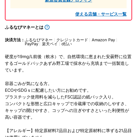
使える店舗・サービス一覧
ふるなびマネーとは
決済方法：
ふるなびマネー
クレジットカード
Amazon Pay
PayPay
楽天ペイ
d払い
硬度が19mg/L前後（軟水）で、自然環境に恵まれた安曇野に位置
するゴールドパックあずみ野工場で採水から充填まで一括製造し
ています。
容器ごみが気になる方。
ECOやSDGｓに配慮したい方にお勧めです。
プラスチック使用料を減らしたFSC認証の紙パック入り。
コンパクトな形態と広口キャップで冷蔵庫での収納のしやすさ、
キャップの開けやすさ、コップへの注ぎやすさといった利便性が
高い容器です。
【アレルギー】特定原材料7品目および特定原材料に準ずる21品目