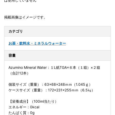
は使用していません
掲載画像はイメージです。
カテゴリ
お茶・飲料
水・ミネラルウォーター
容量
Azumino Mineral Water：１L紙TGA×６本（１箱）×２箱
（合計12本）
個装サイズ（重量）：63×68×248ｍｍ（1.045ｇ）
ケースサイズ（重量）：172×231×255ｍｍ（6.5㎏）
【栄養成分】（100ml当たり）
エネルギー：0kcal
たんぱく質：0g