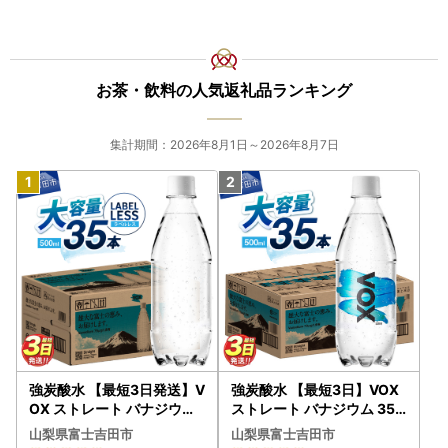
お茶・飲料の人気返礼品ランキング
集計期間：2026年8月1日～2026年8月7日
強炭酸水 【最短3日発送】V
強炭酸水 【最短3日】VOX
OX ストレート バナジウム
ストレート バナジウム 35
強炭酸水 35本 500ml ラベ
本 500ml 【富士吉田市限
山梨県富士吉田市
山梨県富士吉田市
ルレス【富士吉田市限定カ
定カートン】炭酸