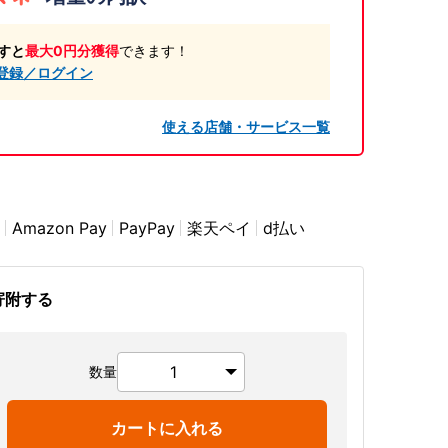
すと
最大0円分獲得
できます！
登録／ログイン
使える店舗・サービス一覧
Amazon Pay
PayPay
楽天ペイ
d払い
寄附する
数量
カートに入れる