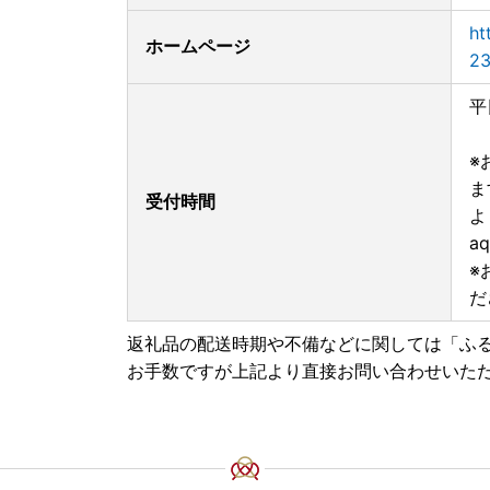
ht
ホームページ
23
平
（
※
ま
受付時間
よ
aq
※
だ
返礼品の配送時期や不備などに関しては「ふ
お手数ですが上記より直接お問い合わせいた