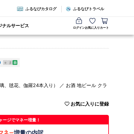
ふるなびカタログ
ふるなびトラベル
ジナルサービス
ログイン
お気に入り
カート
e
ま
自
、毬花、伽羅24本入り） ／ お酒 地ビール クラ
お気に入りに登録
ャージでマネー増量！
増量の内訳