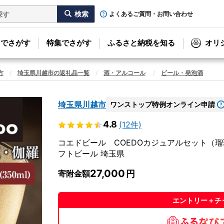
よくあるご質問・お問い合わせ
リでさがす
特集でさがす
ふるさと納税を知る
オリ
方
埼玉県川越市の返礼品一覧
酒・アルコール
ビール・発泡酒
埼玉県川越市
ワンストップ特例オンライン申請
4.8
(12件)
コエドビール COEDOカジュアルセット（瑠璃
フトビール 埼玉県
27,000
寄附金額
エントリー＋チ