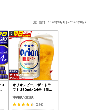
集計期間：2026年8月1日～2026年8月7日
 3
オリオンビール ザ・ドラ
ービ
フト 350ml×24缶 【価格
改定YI】
沖縄県八重瀬町
(319)