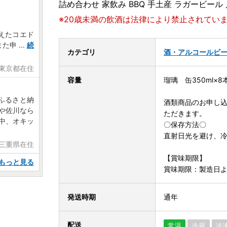
詰め合わせ 家飲み BBQ 手土産 ラガービール
※20歳未満の飲酒は法律により禁止されてい
えたコエド
また申
...
続
カテゴリ
酒・アルコール
ビ
 東京都在住
容量
瑠璃 缶350ml×8
ふるさと納
酒類商品のお申し込
や佐川なら
ただきます。
中、オキッ
〇保存方法〇
直射日光を避け、
 三重県在住
【賞味期限】
もっと見る
賞味期限：製造日よ
発送時期
通年
配送
常温
冷蔵
冷