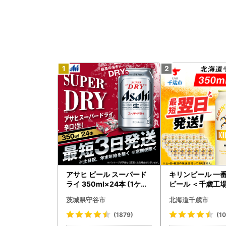
アサヒ ビール スーパード
キリンビール 一番
ライ 350ml×24本 (1ケー
ビール ＜千歳工場
ス) 究極の辛口 ＜茨城工場
0ml（24本）
茨城県守谷市
北海道千歳市
＞ 缶ビール Asahi superD
RY お酒
(1879)
(1