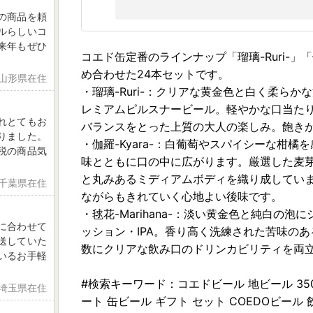
の商品を頼
ルらしいコ
来年もぜひ
コエド缶定番のラインナップ「瑠璃-Ruri-」「伽羅
め合わせた24本セットです。
 山形県在住
・瑠璃-Ruri-：クリアな黄金色と白く柔ら
レミアムピルスナービール。軽やかな口当た
れとてもお
バランスをとった上質の大人の楽しみ。飽き
りました。
・伽羅-Kyara-：白葡萄やスパイシーな柑
税の商品気
味とともに口の中に広がります。厳選した麦
と丸みあるミディアムボディを織り成してい
 千葉県在住
ながらもきれていく心地よい後味です。
・毬花-Marihana-：淡い黄金色と純白の
に合わせて
ッション・IPA。香り高く洗練された苦味の
送していた
数にクリアな飲み口のドリンカビリティを両
いるお手軽
#検索キーワード：コエドビール 地ビール 350m
 埼玉県在住
ート 缶ビール ギフト セット COEDOビール