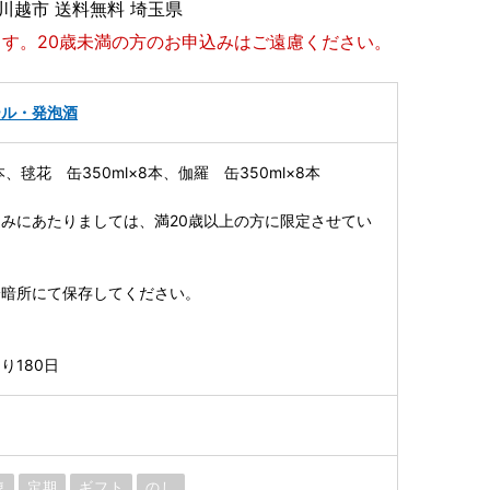
 川越市 送料無料 埼玉県
ます。20歳未満の方のお申込みはご遠慮ください。
ール・発泡酒
本、毬花 缶350ml×8本、伽羅 缶350ml×8本
みにあたりましては、満20歳以上の方に限定させてい
冷暗所にて保存してください。
り180日
凍
定期
ギフト
のし