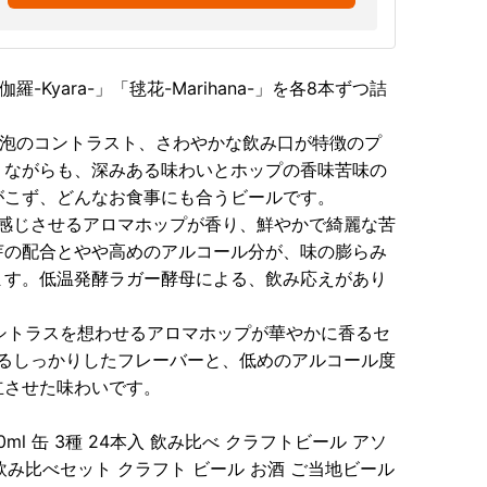
-Kyara-」「毬花-Marihana-」を各8本ずつ詰
かな泡のコントラスト、さわやかな飲み口が特徴のプ
りながらも、深みある味わいとホップの香味苦味の
がこず、どんなお食事にも合うビールです。
橘を感じさせるアロマホップが香り、鮮やかで綺麗な苦
芽の配合とやや高めのアルコール分が、味の膨らみ
ます。低温発酵ラガー酵母による、飲み応えがあり
泡にシトラスを想わせるアロマホップが華やかに香るセ
あるしっかりしたフレーバーと、低めのアルコール度
立させた味わいです。
l 缶 3種 24本入 飲み比べ クラフトビール アソ
 飲み比べセット クラフト ビール お酒 ご当地ビール