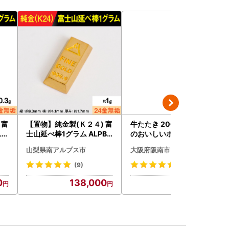
 富
【置物】純金製(Ｋ２４) 富
牛たたき 200gと 名倉商店
LP
士山延べ棒1グラム ALPBK
のおいしいポン酢 30ml
180
山梨県南アルプス市
大阪府阪南市
(9)
(18)
0
138,000
13,000