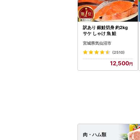
訳あり 銀鮭切身 約2kg
サケ しゃけ 魚 鮭
宮城県気仙沼市
(2510)
12,500
肉・
ハム類