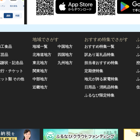
地域でさがす
おすすめ特集でさがす
加工食品
地域一覧
中国地方
おすすめ特集一覧
ふ
工芸品
北海道地方
四国地方
訳あり返礼品特集
ふ
感謝状・記念品
東北地方
九州地方
担当者おすすめ特集
控
旅行・チケット
関東地方
定期便特集
ふ
セット類 その他
中部地方
地元が誇る家電特集
ふ
近畿地方
日用品・消耗品特集
住
ふるなび限定特集