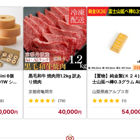
ni 6個
黒毛和牛 焼肉用1.2kg 訳あ
【置物】純金製(Ｋ２４)
1W シェ
り焼肉
士山延べ棒0.3グラム A
ムクーヘ
BK193
京都府亀岡市
山梨県南アルプス市
18)
(79)
(1)
0,000
40,000
54,00