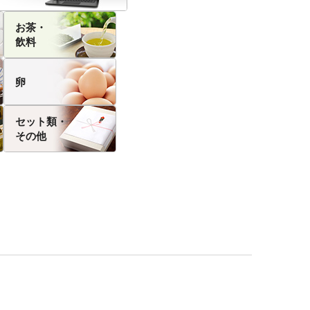
お茶・
飲料
卵
セット類・
その他