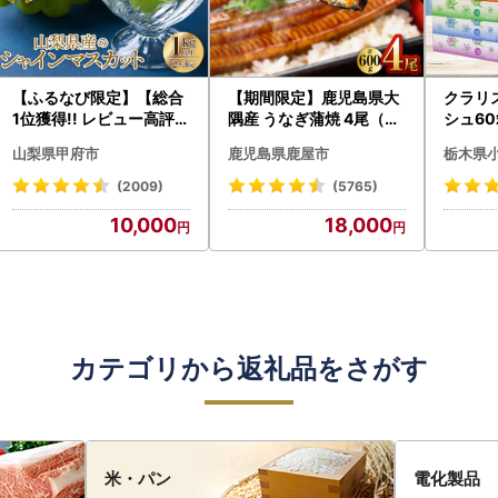
【ふるなび限定】【総合
【期間限定】鹿児島県大
クラリ
1位獲得!! レビュー高評価
隅産 うなぎ蒲焼 4尾（60
シュ60
★】〈2026年度配送分
0g） KN007-004-04-
0枚))
山梨県甲府市
鹿児島県鹿屋市
栃木県
〉山梨県産 シャインマス
cp18 うなぎ 鰻 魚 惣菜 総
ト)【
カット 2～3房（1.0kg以
菜
・沖縄県
(2009)
(5765)
上）シャイン フルーツ F
10,000
18,000
N-Limited-SP
カテゴリから返礼品をさがす
米・パン
電化製品