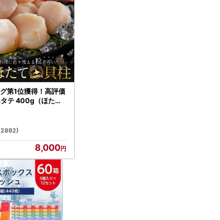
グ第1位獲得！高評価
ホタテ 400g（ほたて
）
(2892)
8,000