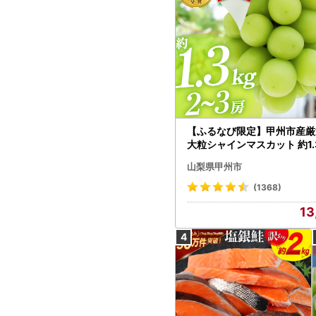
【ふるなび限定】甲州市産厳
大粒シャインマスカット 約1.3
～3房【2026年発送】（MG）
山梨県甲州市
472 FN-Limited-VO シャ
カット フルーツ
(1368)
13