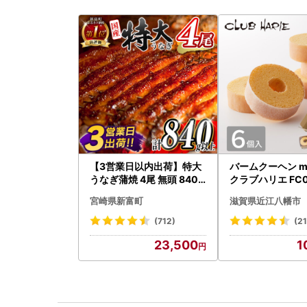
【3営業日以内出荷】特大
バームクーヘン mi
うなぎ蒲焼 4尾 無頭 840g
クラブハリエ FC0
以上 C388-840-3D
アボックス バウ
宮崎県新富町
滋賀県近江八幡市
ン
(712)
(2
23,500
1