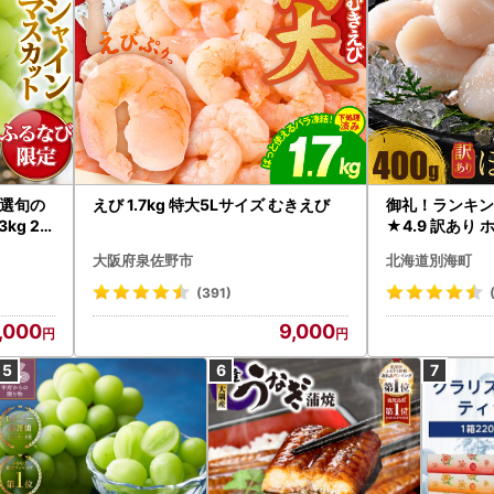
選旬の
えび 1.7kg 特大5Lサイズ むきえび
御礼！ランキン
kg 2
★4.9 訳あり 
B12-
帆立 貝柱 冷凍 
大阪府泉佐野市
北海道別海町
インマス
(391)
,000
9,000