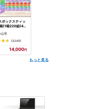
スボックスティッ
箱(1箱220組(44
(5個入り×12セッ
小山市
配送不可地域：離島
】【1256759】
(3240)
14,000
もっと見る