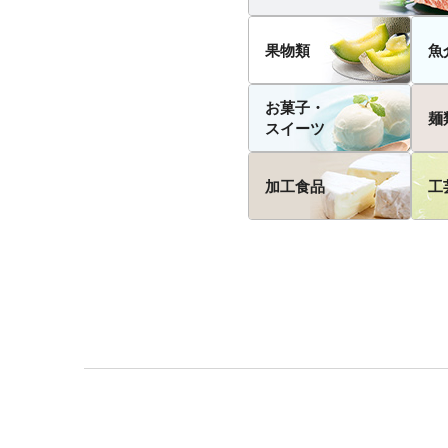
果物類
魚
お菓子・
麺
スイーツ
加工食品
工