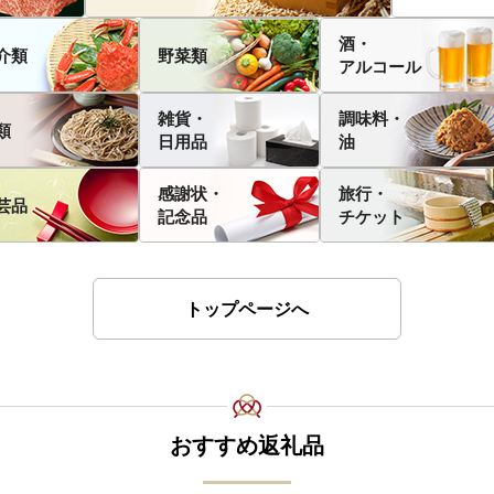
酒・
介類
野菜類
アルコール
雑貨・
調味料・
類
日用品
油
感謝状・
旅行・
芸品
記念品
チケット
トップページへ
おすすめ返礼品