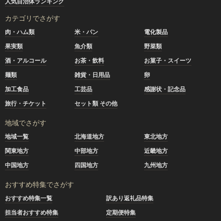
人気自治体ランキング
カテゴリでさがす
肉・ハム類
米・パン
電化製品
果実類
魚介類
野菜類
酒・アルコール
お茶・飲料
お菓子・スイーツ
麺類
雑貨・日用品
卵
加工食品
工芸品
感謝状・記念品
旅行・チケット
セット類 その他
地域でさがす
地域一覧
北海道地方
東北地方
関東地方
中部地方
近畿地方
中国地方
四国地方
九州地方
おすすめ特集でさがす
おすすめ特集一覧
訳あり返礼品特集
担当者おすすめ特集
定期便特集