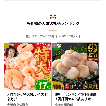
魚介類の人気返礼品ランキング
集計期間：2026年8月1日～2026年8月7日
えび 1.7kg 特大5Lサイズ む
御礼！ランキング第1位獲得
きえび
！高評価★4.9 訳あり ホタ
テ 400g（ほたて 帆立 貝柱
大阪府泉佐野市
北海道別海町