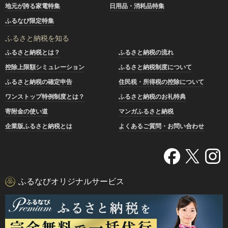
地元が誇る家電特集
日用品・消耗品特集
ふるなび限定特集
ふるさと納税を知る
ふるさと納税とは？
ふるさと納税の流れ
控除上限額シミュレーション
ふるさと納税制度について
ふるさと納税の確定申告
住民税・所得税の控除について
ワンストップ特例制度とは？
ふるさと納税のお礼特典
寄附金の使い道
マンガふるさと納税
企業版ふるさと納税とは
よくあるご質問・お問い合わせ
ふるなびオリジナルサービス