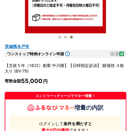
茨城県水戸市
ワンストップ特例オンライン申請
e
ま
自
【文政５年（1822）創業 中川楼】【日時指定必須】 鰻蒲焼 ４枚
入り (BV-79)
55,000
寄附金額
エントリー＋チャージでマネー増量！
増量の内訳
ログインして
条件を満たすと
最大0円分獲得
できます！