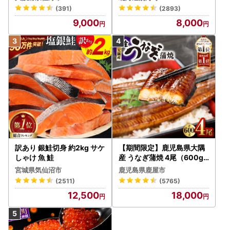
冷凍 ）
(391)
(2893)
9,000
8,000
訳あり 銀鮭切身 約2kg サケ
【期間限定】鹿児島県大隅
しゃけ 魚 鮭
産 うなぎ蒲焼 4尾（600g
） KN007-004-04-cp18
宮城県気仙沼市
鹿児島県鹿屋市
うなぎ 鰻 魚 惣菜 総菜
(2511)
(5765)
12,500
18,000