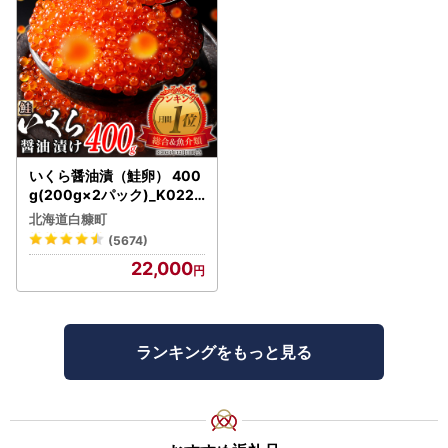
いくら醤油漬（鮭卵） 400
g(200g×2パック)_K022-
1676
北海道白糠町
(5674)
22,000
ランキングをもっと見る