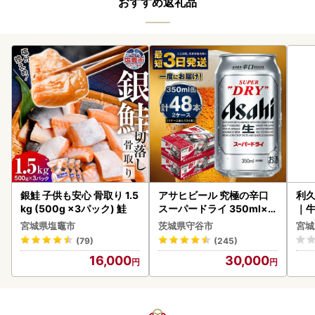
おすすめ返礼品
銀鮭 子供も安心 骨取り 1.5
アサヒビール 究極の辛口
利久
kg (500g ×3パック) 鮭
スーパードライ 350ml×4
｜
8本 ビール
宮城県塩竈市
茨城県守谷市
宮城
(79)
(245)
16,000
30,000