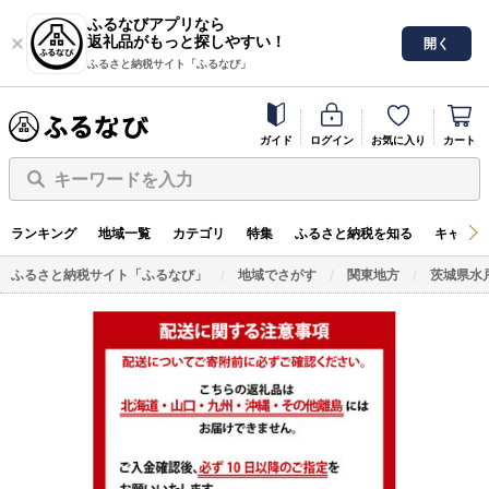
ふるなびアプリなら
返礼品がもっと探しやすい！
開く
ふるさと納税サイト「ふるなび」
ガイド
ログイン
お気に入り
カート
キーワードを入力
ランキング
地域一覧
カテゴリ
特集
ふるさと納税を知る
キャンペ
ふるさと納税サイト「ふるなび」
地域でさがす
関東地方
茨城県水