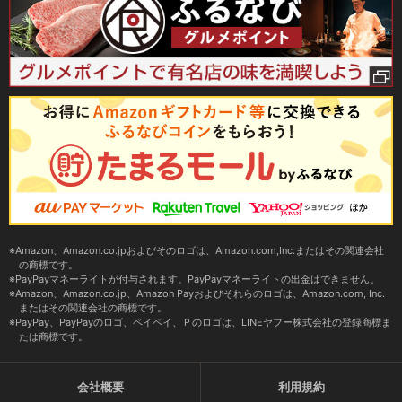
Amazon、Amazon.co.jpおよびそのロゴは、Amazon.com,Inc.またはその関連会社
の商標です。
PayPayマネーライトが付与されます。PayPayマネーライトの出金はできません。
Amazon、Amazon.co.jp、Amazon Payおよびそれらのロゴは、Amazon.com, Inc.
またはその関連会社の商標です。
PayPay、PayPayのロゴ、ペイペイ、Ｐのロゴは、LINEヤフー株式会社の登録商標ま
たは商標です。
会社概要
利用規約