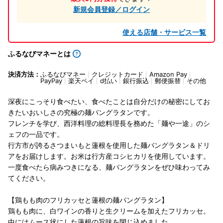
新規会員登録／ログイン
使える店舗・サービス一覧
ふるなびマネーとは
決済方法：
ふるなびマネー
クレジットカード
Amazon Pay
PayPay
楽天ペイ
d払い
銀行振込
郵便振替
その他
深夜にこっそり食べたい、食べたことは自分だけの秘密にしてお
きたいおいしさの究極の麺パングラタンです。
フレンチを学び、西洋料理の総料理長を務めた「麺や一途」のシ
ェフの一品です。
行方市が誇るさつまいもと蓮根を使用した麺パングラタン＆ドリ
アをお届けします。お米は行方産コシヒカリを使用しています。
一度食べたら病みつきになる、麺パングラタンをぜひ味わってみ
てください。
【鶏もも肉のフリカッセと蓮根の麺パングラタン】
鶏もも肉に、白ワインの香りと生クリームを加えたフリカッセ。
中にはムース状にした蓮根の旨味を閉じ込めました。