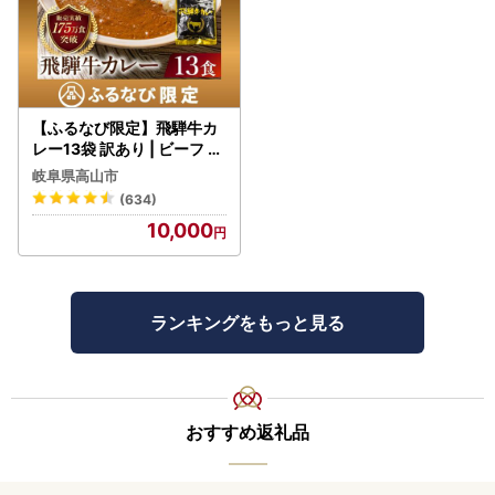
【ふるなび限定】飛騨牛カ
レー13袋 訳あり | ビーフ レ
トルト 訳あり DC006-CP
岐阜県高山市
01 FN-Limited-VO
(634)
10,000
ランキングをもっと見る
おすすめ返礼品