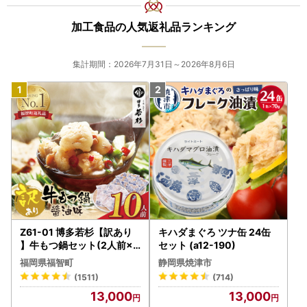
加工食品の人気返礼品ランキング
集計期間：2026年7月31日～2026年8月6日
Z61-01 博多若杉【訳あり
キハダまぐろ ツナ缶 24缶
】牛もつ鍋セット(2人前×5
セット (a12-190)
) 10人前 もつ鍋
福岡県福智町
静岡県焼津市
(1511)
(714)
13,000
13,000