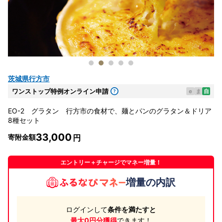
茨城県行方市
ワンストップ特例オンライン申請
e
ま
自
EO-2 グラタン 行方市の食材で、麺とパンのグラタン＆ドリア
8種セット
33,000
寄附金額
エントリー＋チャージでマネー増量！
増量の内訳
ログインして
条件を満たすと
最大0円分獲得
できます！