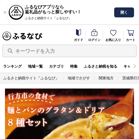
ふるなびアプリなら
返礼品がもっと探しやすい！
開く
ふるさと納税サイト「ふるなび」
ガイド
ログイン
お気に入り
カート
キーワードを入力
ランキング
地域一覧
カテゴリ
特集
ふるさと納税を知る
キャンペ
ふるさと納税サイト「ふるなび」
地域でさがす
関東地方
茨城県行