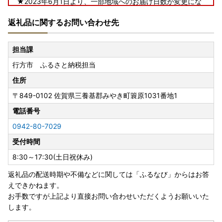
★2023年6月1日より、一部地域へのお届け日数が変更にな
ります★
返礼品に関するお問い合わせ先
行方市ふるさと納税にて、返礼品配送を委託しているヤマト
運輸では、2023年6月1日（木）受付分から、下記の地域へ
担当課
のお届け日数および時間指定帯が変更となります。
行方市 ふるさと納税担当
賞味期限が短い一部返礼品（クール便配送）につきまして
は、下記対象地域含む一部地域へは配送できないこともござ
住所
いますので、予めご了承くださいますよう、お願い申し上げ
〒849-0102
佐賀県三養基郡みやき町簑原1031番地1
ます。
＜対象地域＞
電話番号
・島根県（松江市、安来市のみ対象）、広島県（福山市のみ
0942-80-7029
対象）、鳥取県、岡山県、徳島県、香川県、愛媛県、高知県
受付時間
■書類の送付について■
8:30～17:30(土日祝休み)
寄附金受領証明書、及びワンストップ特例申請書はお申し込
返礼品の配送時期や不備などに関しては「ふるなび」からはお答
み完了後、2週間から1ヶ月ほどでお送りいたします。
えできかねます。
※お申し込み状況により前後する場合がございます。あらか
お手数ですが上記より直接お問い合わせいただくようお願いいた
じめご了承ください。
します。
■寄附金税額控除に係る申告特例申請書（ワンストップ特例