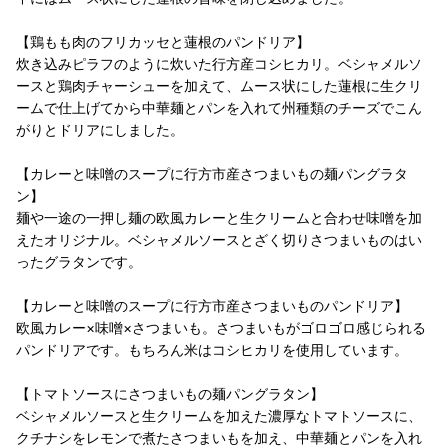
【鶏もも肉のフリカッセと蓮根のパンドリア】
炊き込みピラフのように炊いた行方産コシヒカリ。ベシャメルソ
ースと鶏肉チャーシューを加えて、ムース状にした蓮根に生クリ
ームで仕上げてから中華麺とパンを入れて州種類のチーズでこん
がりとドリアにしました。
【カレーと味噌のスープに行方市産さつまいもの麺パングラタ
ン】
麺や一途の一押し麺の欧風カレーと生クリームと合わせ味噌を加
えたオリジナル。ベシャメルソースとざく切りさつまいものはい
ったグラタンです。
【カレーと味噌のスープに行方市産さつまいものパンドリア】
欧風カレー×味噌×さつまいも。さつまいもがゴロゴロ感じられる
パンドリアです。もちろん米はコシヒカリを使用しています。
【トマトソースにさつまいもの麺パングラタン】
ベシャメルソースと生クリームを加えた濃厚なトマトソースに、
クチナシをレモンで煮たさつまいもを加え、中華麺とパンを入れ