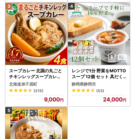
スープカレー 北国の丸ごと
レンジで1分 野菜をMOTTO
チキンレッグスープカレー
スープ 12個 セット 具だく
4個 3739
さんスープ 朝食 惣菜 国産
北海道弟子屈町
静岡県静岡市
野菜 常温保存
(215)
(53)
9,000
24,000