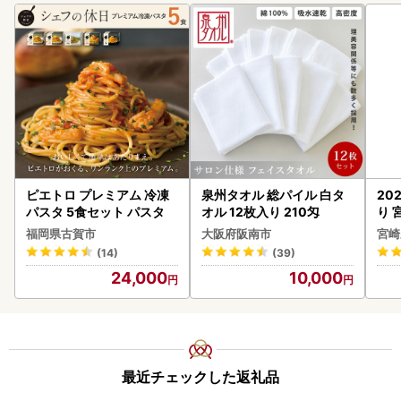
ピエトロ プレミアム 冷凍
泉州タオル 総パイル 白タ
20
パスタ 5食セット パスタ
オル 12枚入り 210匁
り 
C32
福岡県古賀市
大阪府阪南市
宮崎
(14)
(39)
24,000
10,000
最近チェックした返礼品