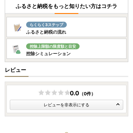
申請書）の送付について ■
ふるさと納税をもっと知りたい方はコチラ
提出期限は、寄附翌年の1月10日必着です。添付書類と合わ
せて期限内に下記へご郵送下さい。
らくらく3ステップ
〒311-3892 茨城県行方市麻生1561番地9
ふるさと納税の流れ
行方市ふるさと応援寄附金事務局
（行方市企画部魅力発信課）
控除上限額の限度額と目安
控除シミュレーション
レビュー
0.0
（0件）
レビューを非表示にする