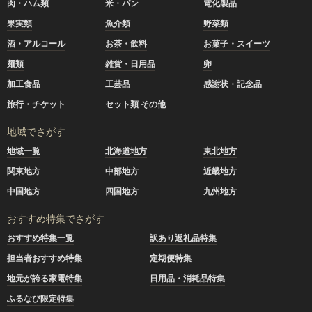
肉・ハム類
米・パン
電化製品
果実類
魚介類
野菜類
酒・アルコール
お茶・飲料
お菓子・スイーツ
麺類
雑貨・日用品
卵
加工食品
工芸品
感謝状・記念品
旅行・チケット
セット類 その他
地域でさがす
地域一覧
北海道地方
東北地方
関東地方
中部地方
近畿地方
中国地方
四国地方
九州地方
おすすめ特集でさがす
おすすめ特集一覧
訳あり返礼品特集
担当者おすすめ特集
定期便特集
地元が誇る家電特集
日用品・消耗品特集
ふるなび限定特集