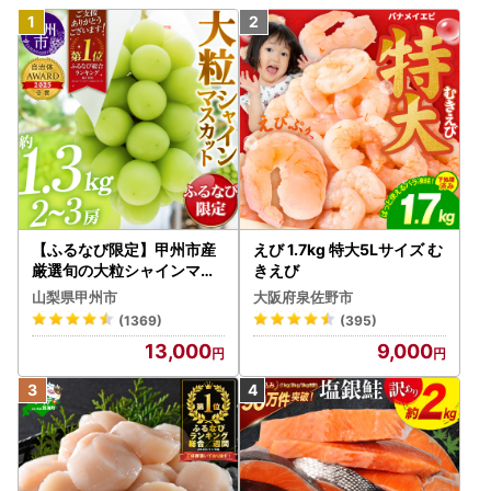
【ふるなび限定】甲州市産
えび 1.7kg 特大5Lサイズ む
厳選旬の大粒シャインマス
きえび
カット 約1.3kg 2～3房【2
山梨県甲州市
大阪府泉佐野市
026年発送】（MG）B12-
(1369)
(395)
472 FN-Limited-VO シャ
13,000
9,000
インマスカット フルーツ