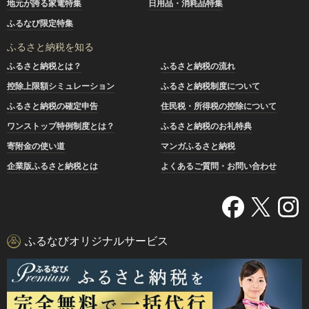
地元が誇る家電特集
日用品・消耗品特集
ふるなび限定特集
ふるさと納税を知る
ふるさと納税とは？
ふるさと納税の流れ
控除上限額シミュレーション
ふるさと納税制度について
ふるさと納税の確定申告
住民税・所得税の控除について
ワンストップ特例制度とは？
ふるさと納税のお礼特典
寄附金の使い道
マンガふるさと納税
企業版ふるさと納税とは
よくあるご質問・お問い合わせ
ふるなびオリジナルサービス