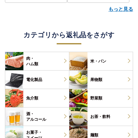
もっと見る
カテゴリから返礼品をさがす
肉・
米・パン
ハム類
電化製品
果物類
魚介類
野菜類
酒・
お茶・
飲料
アルコール
お菓子・
麺類
スイーツ