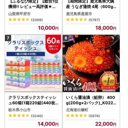
【ふるなび限定】【総合1位
【期間限定】鹿児島県大隅
獲得!! レビュー高評価★】
産 うなぎ蒲焼 4尾（600g
〈2026年度配送分〉山梨
） KN007-004-04-cp18
山梨県甲府市
鹿児島県鹿屋市
県産 シャインマスカット 2
うなぎ 鰻 魚 惣菜 総菜
(2009)
(5767)
～3房（1.0kg以上）シャイ
10,000
18,000
ン フルーツ FN-Limited-S
P
クラリスボックスティッシ
いくら醤油漬（鮭卵） 400
ュ60箱(1箱220組(440枚))
g(200g×2パック)_K022-
(5個入り×12セット)【配送
1676
栃木県小山市
北海道白糠町
不可地域：離島・沖縄県】
(3240)
(5674)
【1256759】
14,000
22,000