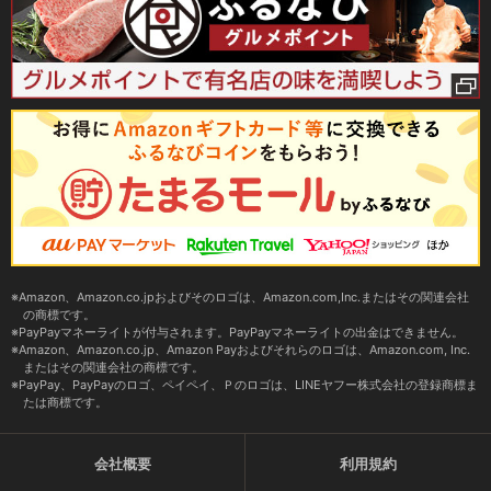
Amazon、Amazon.co.jpおよびそのロゴは、Amazon.com,Inc.またはその関連会社
の商標です。
PayPayマネーライトが付与されます。PayPayマネーライトの出金はできません。
Amazon、Amazon.co.jp、Amazon Payおよびそれらのロゴは、Amazon.com, Inc.
またはその関連会社の商標です。
PayPay、PayPayのロゴ、ペイペイ、Ｐのロゴは、LINEヤフー株式会社の登録商標ま
たは商標です。
会社概要
利用規約