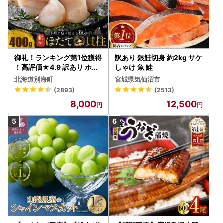
御礼！ランキング第1位獲得
訳あり 銀鮭切身 約2kg サケ
！高評価★4.9 訳あり ホタ
しゃけ 魚 鮭
テ 400g（ほたて 帆立 貝柱
北海道別海町
宮城県気仙沼市
冷凍 ）
(2893)
(2513)
8,000
12,500