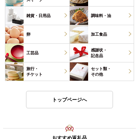
雑貨・
日用品
調味料・
油
卵
加工食品
感謝状・
工芸品
記念品
旅行・
セット類・
チケット
その他
トップページへ
おすすめ返礼品