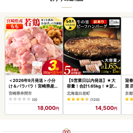
＜2026年9月発送＞小分
【5営業日以内発送】★大
迎春
け＆パラパラ！宮崎県産鶏
容量！合計1.65kg！★訳
里 
ももカット合計3kg_K043
あり・牛の里ビーフハンバ
20
宮崎県串間市
北海道白老町
京都
-009-2609
ーグ(110ｇ5枚入）×3 AG
(0)
(120)
058
18,000
14,500