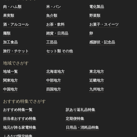
肉・ハム類
米・パン
電化製品
果実類
魚介類
野菜類
酒・アルコール
お茶・飲料
お菓子・スイーツ
麺類
雑貨・日用品
卵
加工食品
工芸品
感謝状・記念品
旅行・チケット
セット類 その他
地域でさがす
地域一覧
北海道地方
東北地方
関東地方
中部地方
近畿地方
中国地方
四国地方
九州地方
おすすめ特集でさがす
おすすめ特集一覧
訳あり返礼品特集
担当者おすすめ特集
定期便特集
地元が誇る家電特集
日用品・消耗品特集
ふるなび限定特集