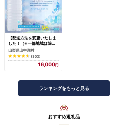
【配送方法を変更いたしま
した！（※一部地域は除く
）】＜ラベルレス＞富士山
山梨県山中湖村
蒼天の水 500ml×96本（４
(303)
ケース）YC001
16,000
ランキングをもっと見る
おすすめ返礼品