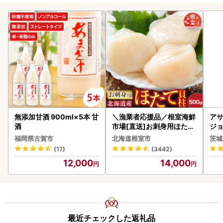
無添加甘酒 900ml×5本 甘
＼漁業者応援品／根室海鮮
アサ
酒
市場[直送]お刺身用ほたて
ジョ
貝柱500g A-28002
(1ケース)
福岡県古賀市
北海道根室市
茨城
ビー
(17)
(3442)
12,000
14,000
最近チェックした返礼品