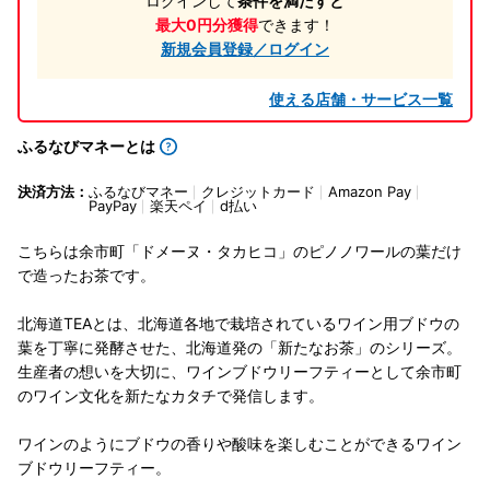
ログインして
条件を満たすと
最大0円分獲得
できます！
新規会員登録／ログイン
使える店舗・サービス一覧
ふるなびマネーとは
決済方法：
ふるなびマネー
クレジットカード
Amazon Pay
PayPay
楽天ペイ
d払い
こちらは余市町「ドメーヌ・タカヒコ」のピノノワールの葉だけ
で造ったお茶です。
北海道TEAとは、北海道各地で栽培されているワイン用ブドウの
葉を丁寧に発酵させた、北海道発の「新たなお茶」のシリーズ。
生産者の想いを大切に、ワインブドウリーフティーとして余市町
のワイン文化を新たなカタチで発信します。
ワインのようにブドウの香りや酸味を楽しむことができるワイン
ブドウリーフティー。