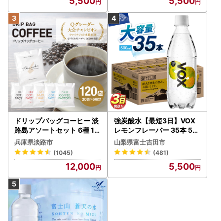
5,500
5,500
ドリップバッグコーヒー 淡
強炭酸水【最短3日】VOX
路島アソートセット 6種 12
レモンフレーバー 35本 50
0袋 飲み比べ コーヒー
0ml 【富士吉田市限定カー
兵庫県淡路市
山梨県富士吉田市
トン】炭酸
(1045)
(481)
12,000
5,500