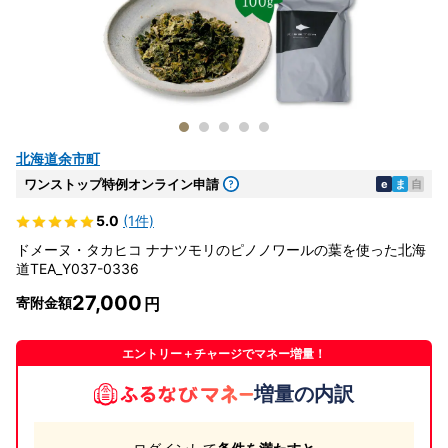
北海道余市町
ワンストップ特例オンライン申請
e
ま
自
5.0
(1件)
ドメーヌ・タカヒコ ナナツモリのピノノワールの葉を使った北海
道TEA_Y037-0336
27,000
寄附金額
エントリー＋チャージでマネー増量！
増量の内訳