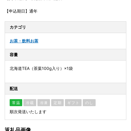
【申込期日】通年
カテゴリ
お茶・飲料
お茶
容量
北海道TEA（茶葉100g入り）×1袋
配送
常温
冷蔵
冷凍
定期
ギフト
のし
順次発送いたします
返礼品画像