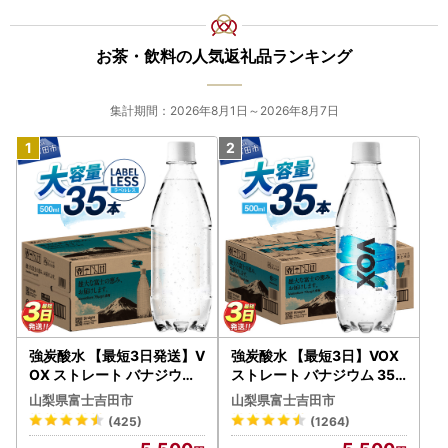
お茶・飲料の人気返礼品ランキング
集計期間：2026年8月1日～2026年8月7日
強炭酸水 【最短3日発送】V
強炭酸水 【最短3日】VOX
OX ストレート バナジウム
ストレート バナジウム 35
強炭酸水 35本 500ml ラベ
本 500ml 【富士吉田市限
山梨県富士吉田市
山梨県富士吉田市
ルレス【富士吉田市限定カ
定カートン】炭酸
(425)
(1264)
ートン】 炭酸