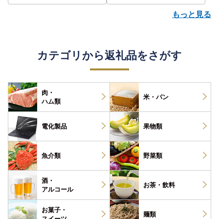
もっと見る
カテゴリから返礼品をさがす
肉・
米・パン
ハム類
電化製品
果物類
魚介類
野菜類
酒・
お茶・
飲料
アルコール
お菓子・
麺類
スイーツ