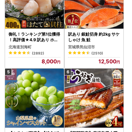
御礼！ランキング第1位獲得
訳あり 銀鮭切身 約2kg サケ
！高評価★4.9 訳あり ホタ
しゃけ 魚 鮭
テ 400g（ほたて 帆立 貝柱
北海道別海町
宮城県気仙沼市
冷凍 ）
(2892)
(2510)
8,000
12,500