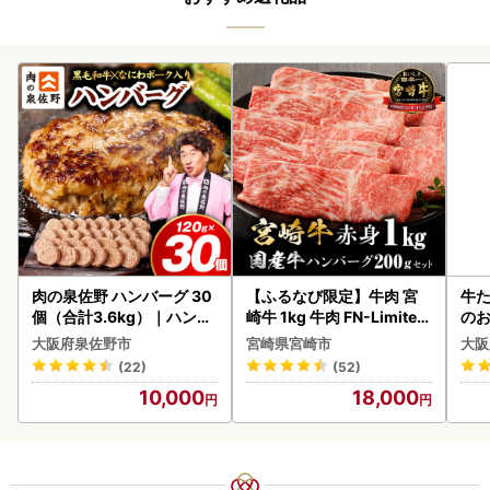
肉の泉佐野 ハンバーグ 30
【ふるなび限定】牛肉 宮
牛た
個（合計3.6kg）｜ハンバ
崎牛 1kg 牛肉 FN-Limited
のお
ーグ 訳あり 黒毛和牛×なに
-VO
大阪府泉佐野市
宮崎県宮崎市
大阪
わポーク
(22)
(52)
10,000
18,000