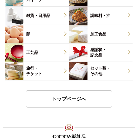
雑貨・
日用品
調味料・
油
卵
加工食品
感謝状・
工芸品
記念品
旅行・
セット類・
チケット
その他
トップページへ
おすすめ返礼品