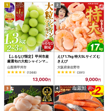
【ふるなび限定】甲州市産
えび 1.7kg 特大5Lサイズ む
厳選旬の大粒シャインマス
きえび
カット 約1.3kg 2～3房【2
山梨県甲州市
大阪府泉佐野市
026年発送】（MG）B12-
(1368)
(391)
472 FN-Limited-VO シャ
13,000
9,000
インマスカット フルーツ