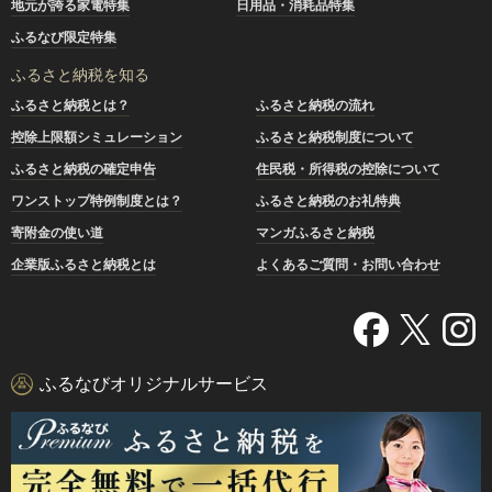
地元が誇る家電特集
日用品・消耗品特集
ふるなび限定特集
ふるさと納税を知る
ふるさと納税とは？
ふるさと納税の流れ
控除上限額シミュレーション
ふるさと納税制度について
ふるさと納税の確定申告
住民税・所得税の控除について
ワンストップ特例制度とは？
ふるさと納税のお礼特典
寄附金の使い道
マンガふるさと納税
企業版ふるさと納税とは
よくあるご質問・お問い合わせ
ふるなびオリジナルサービス