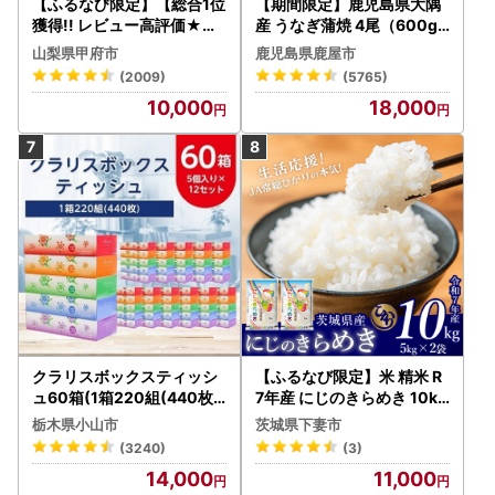
【ふるなび限定】【総合1位
【期間限定】鹿児島県大隅
獲得!! レビュー高評価★】
産 うなぎ蒲焼 4尾（600g
〈2026年度配送分〉山梨
） KN007-004-04-cp18
山梨県甲府市
鹿児島県鹿屋市
県産 シャインマスカット 2
うなぎ 鰻 魚 惣菜 総菜
(2009)
(5765)
～3房（1.0kg以上）シャイ
10,000
18,000
ン フルーツ FN-Limited-S
P
クラリスボックスティッシ
【ふるなび限定】米 精米 R
ュ60箱(1箱220組(440枚))
7年産 にじのきらめき 10kg
(5個入り×12セット)【配送
10月 FN-Limited-PR
栃木県小山市
茨城県下妻市
不可地域：離島・沖縄県】
(3240)
(3)
【1256759】
14,000
11,000