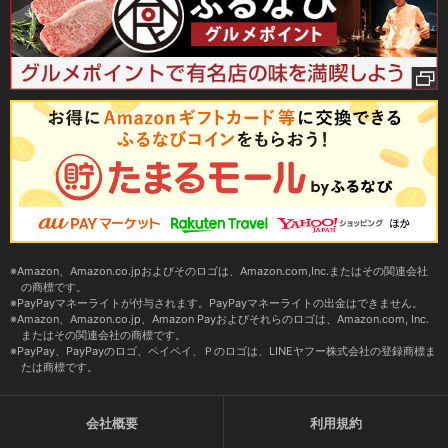
Amazon、Amazon.co.jpおよびそのロゴは、Amazon.com,Inc.またはその関連会社
の商標です。
PayPayマネーライトが付与されます。PayPayマネーライトの出金はできません。
Amazon、Amazon.co.jp、Amazon Payおよびそれらのロゴは、Amazon.com, Inc.
またはその関連会社の商標です。
PayPay、PayPayのロゴ、ペイペイ、Ｐのロゴは、LINEヤフー株式会社の登録商標ま
たは商標です。
会社概要
利用規約