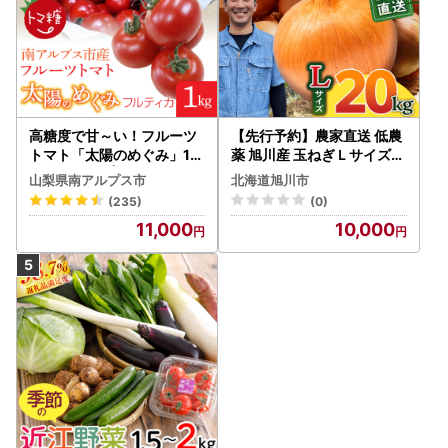
高糖度で甘～い！フルーツ
【先行予約】農家直送 低農
トマト「太陽のめぐみ」1k
薬 旭川産 玉ねぎＬサイズ2
g ALPBI001 | 高糖度 おす
0kg(2026年9月発送開始
山梨県南アルプス市
北海道旭川市
すめ 産地直送 新鮮 フレッ
予定)_ | 玉ねぎ 05935
(235)
(0)
シュ 高栄養素 南アルプス市
11,000
10,000
山梨 |