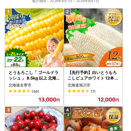
集計期間：2026年8月1日～2026年8月7日
とうもろこし「 ゴールドラ
【先行予約】白いとうもろ
ッシュ 」 8.5kg 以上 北海
こしピュアホワイト 12本 3.
道 名寄 スイートコーン
6kg（2026年8月下旬から
北海道名寄市
北海道旭川市
発送開始） とうもろこし
(49)
(7)
13,000
12,000