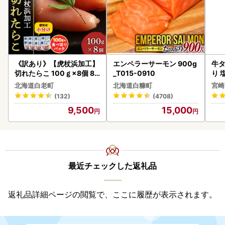
《訳あり》【虎杖浜加工】
エンペラーサーモン 900g
牛タ
切れたらこ 100ｇ×8個 80
_T015-0910
り 塩
0g AK081
北海道白老町
北海道白糠町
宮崎
(132)
(4708)
9,500
15,000
最近チェックした返礼品
返礼品詳細ページの閲覧で、ここに履歴が表示されます。