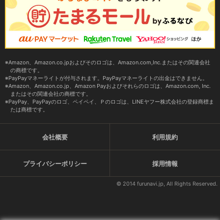
Amazon、Amazon.co.jpおよびそのロゴは、Amazon.com,Inc.またはその関連会社
の商標です。
PayPayマネーライトが付与されます。PayPayマネーライトの出金はできません。
Amazon、Amazon.co.jp、Amazon Payおよびそれらのロゴは、Amazon.com, Inc.
またはその関連会社の商標です。
PayPay、PayPayのロゴ、ペイペイ、Ｐのロゴは、LINEヤフー株式会社の登録商標ま
たは商標です。
会社概要
利用規約
プライバシーポリシー
採用情報
© 2014 furunavi.jp, All Rights Reserved.