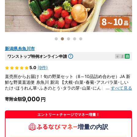
新潟県糸魚川市
ワンストップ特例オンライン申請
e
ま
自
5.0
(9件)
直売所からお届け！旬の野菜セット（8～10品詰め合わせ）JA 新
鮮な野菜直送便 糸魚川 新潟 【大根･白菜･春菊･アスパラ菜･しい
...
すべて見る
たけ･ほうれん草･ふきのとう･タラの芽･山菜･にんじん･イチゴ･ト
マト･きゅうり･ピーマン･ジャガイモ･玉ねぎ･オクラ･枝豆･トウモ
9,000
寄附金額
ロコシ･なす･生きくらげ･長ネギ･サツマイモ･里芋】
エントリー＋チャージでマネー増量！
増量の内訳