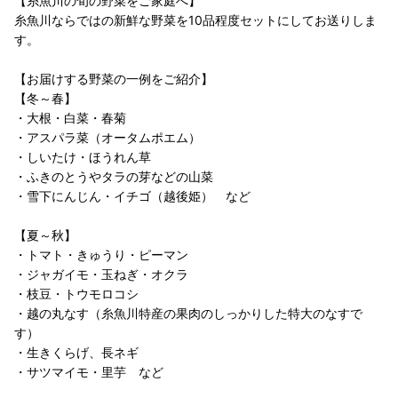
【糸魚川の旬の野菜をご家庭へ】
糸魚川ならではの新鮮な野菜を10品程度セットにしてお送りしま
す。
【お届けする野菜の一例をご紹介】
【冬～春】
・大根・白菜・春菊
・アスパラ菜（オータムポエム）
・しいたけ・ほうれん草
・ふきのとうやタラの芽などの山菜
・雪下にんじん・イチゴ（越後姫） など
【夏～秋】
・トマト・きゅうり・ピーマン
・ジャガイモ・玉ねぎ・オクラ
・枝豆・トウモロコシ
・越の丸なす（糸魚川特産の果肉のしっかりした特大のなすで
す）
・生きくらげ、長ネギ
・サツマイモ・里芋 など