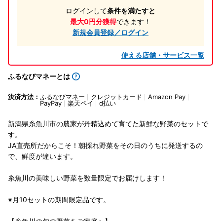
ログインして
条件を満たすと
最大0円分獲得
できます！
新規会員登録／ログイン
使える店舗・サービス一覧
ふるなびマネーとは
決済方法：
ふるなびマネー
クレジットカード
Amazon Pay
PayPay
楽天ペイ
d払い
新潟県糸魚川市の農家が丹精込めて育てた新鮮な野菜のセットで
す。
JA直売所だからこそ！朝採れ野菜をその日のうちに発送するの
で、鮮度が違います。
糸魚川の美味しい野菜を数量限定でお届けします！
※月10セットの期間限定品です。