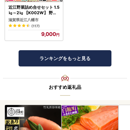
近江野菜詰め合せセット 1.5
㎏～2㎏ 【K002W】 野菜
旬 新鮮
滋賀県近江八幡市
(117)
9,000
ランキングをもっと見る
おすすめ返礼品