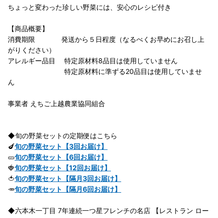
ちょっと変わった珍しい野菜には、安心のレシピ付き
【商品概要】
消費期限 発送から５日程度（なるべくお早めにお召し上
がりください）
アレルギー品目 特定原材料8品目は使用していません
特定原材料に準ずる20品目は使用していませ
ん
事業者 えちご上越農業協同組合
◆旬の野菜セットの定期便はこちら
🍆
旬の野菜セット【3回お届け】
🥒
旬の野菜セット【6回お届け】
🍓
旬の野菜セット【12回お届け】
🍅
旬の野菜セット【隔月3回お届け】
🥕
旬の野菜セット【隔月6回お届け】
◆六本木一丁目 7年連続一つ星フレンチの名店 【レストラン ロー