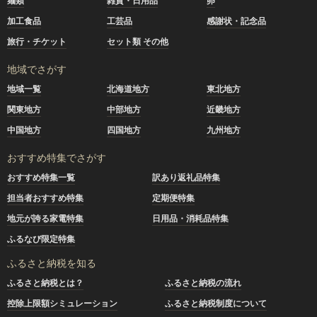
麺類
雑貨・日用品
卵
加工食品
工芸品
感謝状・記念品
旅行・チケット
セット類 その他
地域でさがす
地域一覧
北海道地方
東北地方
関東地方
中部地方
近畿地方
中国地方
四国地方
九州地方
おすすめ特集でさがす
おすすめ特集一覧
訳あり返礼品特集
担当者おすすめ特集
定期便特集
地元が誇る家電特集
日用品・消耗品特集
ふるなび限定特集
ふるさと納税を知る
ふるさと納税とは？
ふるさと納税の流れ
控除上限額シミュレーション
ふるさと納税制度について