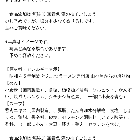
まで味わってください。
・食品添加物 無添加 無着色 森の柚子ごしょう
少し辛めですが、塩分も少なく香り良しです。
是非ご賞味ください。
※写真はイメージです。
写真と異なる場合があります。
予めご容赦ください。
【原材料・アレルギー表示】
・昭和４５年創業 とんこつラーメン専門店 山小屋からの贈り物
【めん】
小麦粉（国内製造）、食塩、植物油／酒精、ソルビット、かんす
い、焼成カルシウム、クチナシ黄色素、（一部に小麦を含む）
【スープ】
蓄肉エキス（国内製造）、豚脂、たん白加水分解物、食塩、しょ
うゆ、鶏脂、香辛料、砂糖、ゼラチン／調味料（アミノ酸等）、
香料、（一部に小麦・大豆・豚肉・鶏肉・ゼラチンを含む）
・食品添加物 無添加 無着色 森の柚子ごしょう