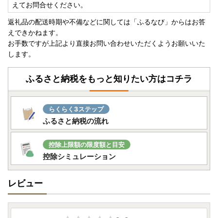
◆返礼品ページに記載の納期よりお時間をいただく場合がご
えてお問合せください。
ざいます。
返礼品の配送時期や不備などに関しては「ふるなび」からはお答
【窓口対応日：土日祝除く平日10時～17時】
えできかねます。
お手数ですが上記より直接お問い合わせいただくようお願いいた
します。
■お申込みについて
・申込み後の変更・キャンセル、熨斗や日付指定等は受付で
ふるさと納税をもっと知りたい方はコチラ
きません
・寄付者様及び送付先様の都合（住所不明や不在等含む）に
より、返礼品がお届けできない場合や返品となった場合、返
らくらく3ステップ
礼品の再送は致しません。
ふるさと納税の流れ
あらかじめご了承ください。
長期不在のご予定やご住所変更などございましたら、必ず運
営窓口までご連絡いただきますようお願いいたします。
控除上限額の限度額と目安
※出荷準備後のお礼品の送付先変更につきましては、配送会
控除シミュレーション
社に直接ご連絡いただきますようお願いいたします。転送料
金はお届け先様のご負担となります。予めご了承ください。
レビュー
【ワンストップ特例申請書の送付先住所】
〒825-8501 福岡県田川市中央町1番1号