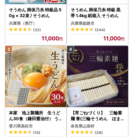
そうめん 揖保乃糸 特級品 5
そうめん 揖保乃糸 特級 黒
0g × 32束 / そうめん
帯 1.4kg 紙箱入 そうめん
兵庫県（県庁）
兵庫県姫路市
(32)
(244)
11,000
11,000
本家 池上製麺所 生うど
【宵ごねづくり】 三輪素
ん30食（鎌田醤油付） うど
麺 誉(三輪そうめん ほま
ん
れ) 2kg(50g×40束)
香川県高松市
奈良県山添村
(10)
(29)