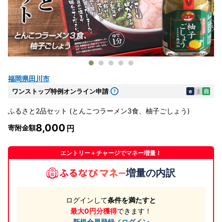
福岡県田川市
ワンストップ特例オンライン申請
e
ま
自
ふるさと2品セット (とんこつラーメン3食、柚子ごしょう)
8,000
寄附金額
エントリー＋チャージでマネー増量！
増量の内訳
ログインして
条件を満たすと
最大0円分獲得
できます！
新規会員登録／ログイン