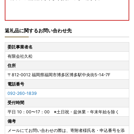
8月の休業案内
返礼品に関するお問い合わせ先
誠に勝手ながら、以下の期間、お問い合わせへの返信・返礼
品の発送手配を休止いたします。
委託事業者名
ご不便をおかけしますが、何卒ご了承くださいませ。
有限会社久松
夏季休業日
住所
8月13日（木）～8月16日（日）
〒812-0012
福岡県福岡市博多区博多駅中央街5-14-7F
---------------------
電話番号
事務所移転に伴う休業日
092-260-1839
8月24日（月）・8月25日（火）
受付時間
※寄附申込は上記期間も受け付けております。
平日 10：00〜17：00 ※土日祝・盆休業・年末年始を除く
◆お問い合わせは窓口対応日に順次ご返信いたします。
備考
◆返礼品の発送については、各ページの記載内容をご確認く
ださい。
メールにてお問い合わせの際は、寄附者様氏名・申込番号を添