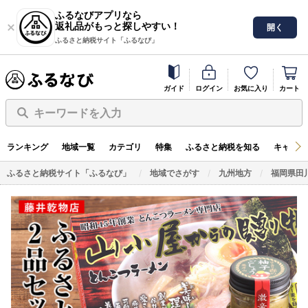
ふるなびアプリなら
返礼品がもっと探しやすい！
開く
ふるさと納税サイト「ふるなび」
ガイド
ログイン
お気に入り
カート
キーワードを入力
ランキング
地域一覧
カテゴリ
特集
ふるさと納税を知る
キャンペ
ふるさと納税サイト「ふるなび」
地域でさがす
九州地方
福岡県田