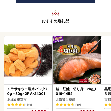
おすすめ返礼品
ムラサキウニ塩水パック7
鮭 紅鮭 切り身 2kg_I
黒毛
0g～80g×2P A-24001
019-1454
り
北海道根室市
北海道白糠町
京都
(11)
(12)