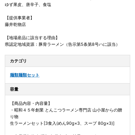
ゆず果皮、唐辛子、食塩
【提供事業者】
藤井乾物店
【地場産品に該当する理由】
県認定地域資源：豚骨ラーメン（告示第5条第8号ハに該当）
カテゴリ
麺類
麺類セット
容量
【商品内容・内容量】
・昭和４５年創業 とんこつラーメン専門店 山小屋からの贈
り物
生ラーメンセット[3食入(めん90g×3、スープ 80g×3)]