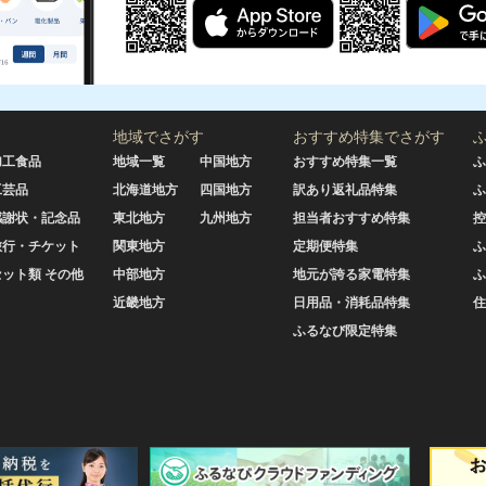
地域でさがす
おすすめ特集でさがす
加工食品
地域一覧
中国地方
おすすめ特集一覧
ふ
工芸品
北海道地方
四国地方
訳あり返礼品特集
ふ
感謝状・記念品
東北地方
九州地方
担当者おすすめ特集
控
旅行・チケット
関東地方
定期便特集
ふ
セット類 その他
中部地方
地元が誇る家電特集
ふ
近畿地方
日用品・消耗品特集
住
ふるなび限定特集