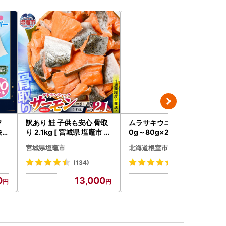
フ
訳あり 鮭 子供も安心 骨取
ムラサキウニ塩水パック7
快
り 2.1kg [ 宮城県 塩竈市 ]
0g～80g×2P A-24001
鮭
宮城県塩竈市
北海道根室市
(134)
(11)
0
13,000
14,000