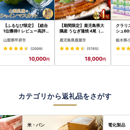
【ふるなび限定】【総合
【期間限定】鹿児島県大
クラリ
1位獲得!! レビュー高評価
隅産 うなぎ蒲焼 4尾（60
シュ60
★】〈2026年度配送分
0g） KN007-004-04-
0枚))
山梨県甲府市
鹿児島県鹿屋市
栃木県
〉山梨県産 シャインマス
cp18 うなぎ 鰻 魚 惣菜 総
ト)【
カット 2～3房（1.0kg以
菜
・沖縄県
(2009)
(5765)
上）シャイン フルーツ F
10,000
18,000
N-Limited-SP
カテゴリから返礼品をさがす
米・パン
電化製品