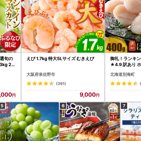
選旬の
えび 1.7kg 特大5Lサイズ むきえび
御礼！ランキン
kg 2
★4.9 訳あり 
B12-
帆立 貝柱 冷凍 
大阪府泉佐野市
北海道別海町
インマス
(391)
,000
9,000