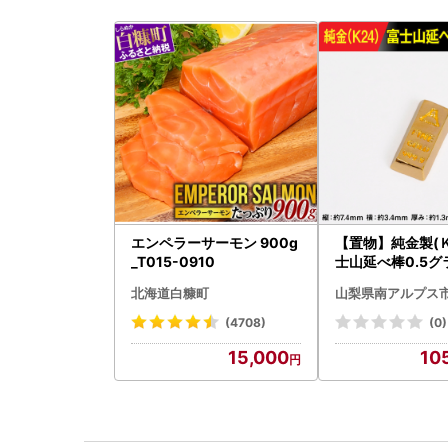
エンペラーサーモン 900g
【置物】純金製(Ｋ
_T015-0910
士山延べ棒0.5グラ
BK181
北海道白糠町
山梨県南アルプス
(4708)
(0)
15,000
10