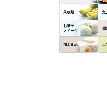
果物類
魚
お菓子・
麺
スイーツ
加工食品
工