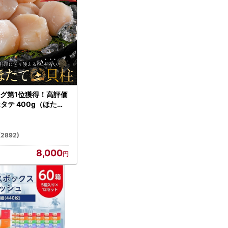
グ第1位獲得！高評価
ホタテ 400g（ほたて
）
(2892)
8,000