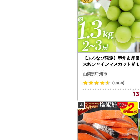
【ふるなび限定】甲州市産厳
大粒シャインマスカット 約1.3
～3房【2026年発送】（MG）
山梨県甲州市
472 FN-Limited-VO シャ
カット フルーツ
(1368)
13