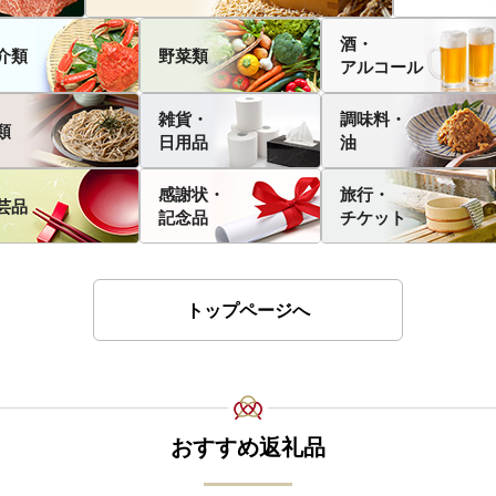
酒・
介類
野菜類
アルコール
雑貨・
調味料・
類
日用品
油
感謝状・
旅行・
芸品
記念品
チケット
トップページへ
おすすめ返礼品