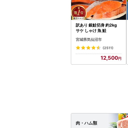
訳あり 銀鮭切身 約2kg
サケ しゃけ 魚 鮭
宮城県気仙沼市
(2511)
12,500
肉・
ハム類