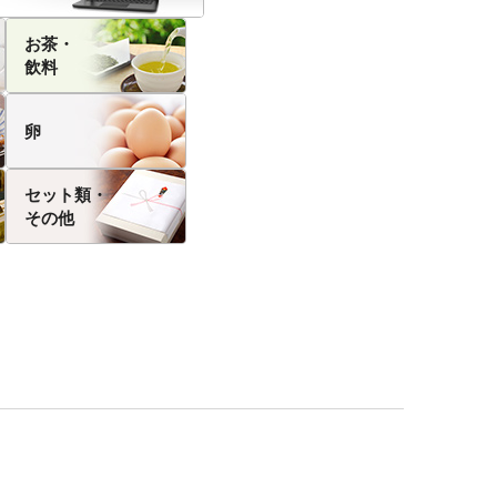
お茶・
飲料
卵
セット類・
その他