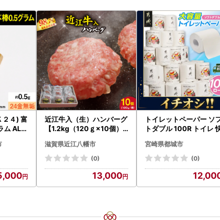
２４) 富
近江牛入（生）ハンバーグ
トイレットペーパー ソ
ム ALP
【1.2kg（120ｇ×10個）
トダブル 100R トイレ 
】【AG09W】
速〔12-I5-TP100-R〕
市
滋賀県近江八幡市
宮崎県都城市
(0)
(0)
5,000
13,000
12,00