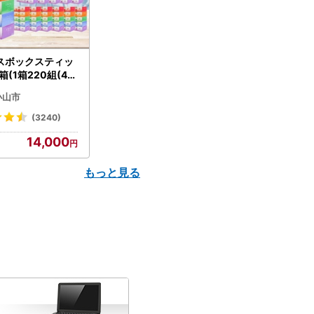
スボックスティッ
箱(1箱220組(44
(5個入り×12セッ
小山市
配送不可地域：離島
】【1256759】
(3240)
14,000
もっと見る