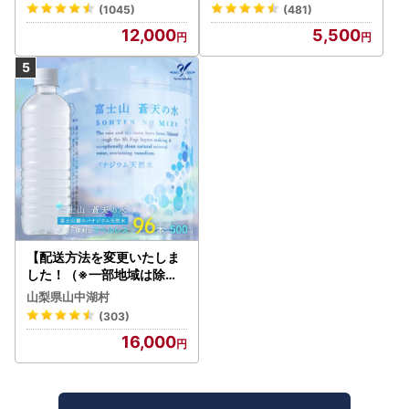
トン】炭酸
(1045)
(481)
12,000
5,500
【配送方法を変更いたしま
した！（※一部地域は除く
）】＜ラベルレス＞富士山
山梨県山中湖村
蒼天の水 500ml×96本（４
(303)
ケース）YC001
16,000