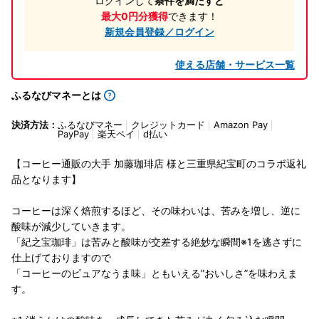
ログインして
条件を満たすと
最大0円分獲得
できます！
新規会員登録／ログイン
使える店舗・サービス一覧
ふるなびマネーとは
決済方法：
ふるなびマネー
クレジットカード
Amazon Pay
PayPay
楽天ペイ
d払い
【コーヒー通販の大手 加藤珈琲店 様と三重県紀宝町のコラボ返礼
品となります】
コーヒーは深く焙煎するほど、その味わいは、苦みを増し、逆に
酸味が減少していきます。
「紀之宝珈琲」は苦みと酸味が交差する絶妙な瞬間※1を逃さずに
仕上げておりますので
「コーヒーのピュアなうま味」ともいえる”おいしさ”を味わえま
す。