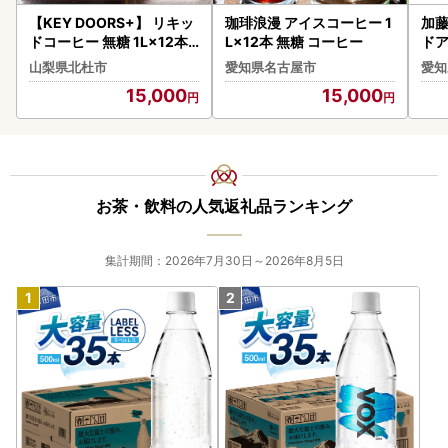
【KEY DOORS+】 リキッ
珈琲浪漫 アイスコーヒー 1
加藤
ドコーヒー 無糖 1L×12本
L×12本 無糖 コーヒー
ド
アイスコーヒー [h146]
10
山梨県北杜市
愛知県名古屋市
愛知
15,000
15,000
お茶・飲料の人気返礼品ランキング
集計期間：2026年7月30日～2026年8月5日