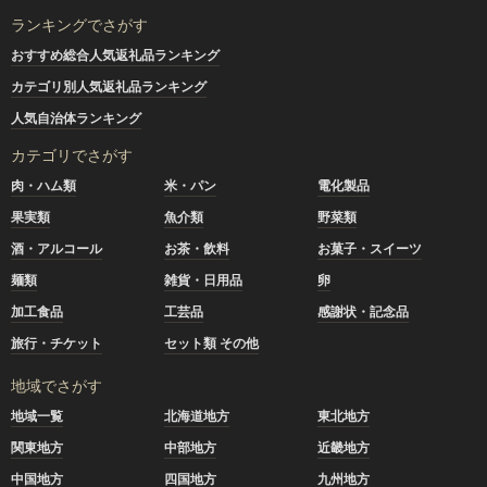
ランキングでさがす
おすすめ総合人気返礼品ランキング
カテゴリ別人気返礼品ランキング
人気自治体ランキング
カテゴリでさがす
肉・ハム類
米・パン
電化製品
果実類
魚介類
野菜類
酒・アルコール
お茶・飲料
お菓子・スイーツ
麺類
雑貨・日用品
卵
加工食品
工芸品
感謝状・記念品
旅行・チケット
セット類 その他
地域でさがす
地域一覧
北海道地方
東北地方
関東地方
中部地方
近畿地方
中国地方
四国地方
九州地方