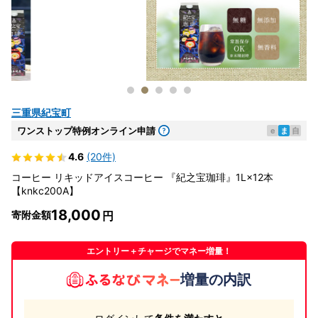
三重県紀宝町
ワンストップ特例オンライン申請
e
ま
自
4.6
(20件)
コーヒー リキッドアイスコーヒー 『紀之宝珈琲』1L×12本
【knkc200A】
18,000
寄附金額
エントリー＋チャージでマネー増量！
増量の内訳