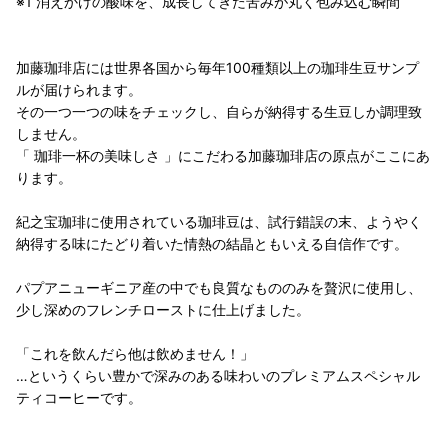
※1 消えかけの酸味を、成長してきた苦みが丸く包み込む瞬間
加藤珈琲店には世界各国から毎年100種類以上の珈琲生豆サンプ
ルが届けられます。
その一つ一つの味をチェックし、自らが納得する生豆しか調理致
しません。
「 珈琲一杯の美味しさ 」にこだわる加藤珈琲店の原点がここにあ
ります。
紀之宝珈琲に使用されている珈琲豆は、試行錯誤の末、ようやく
納得する味にたどり着いた情熱の結晶ともいえる自信作です。
パプアニューギニア産の中でも良質なもののみを贅沢に使用し、
少し深めのフレンチローストに仕上げました。
「これを飲んだら他は飲めません！」
…というくらい豊かで深みのある味わいのプレミアムスペシャル
ティコーヒーです。