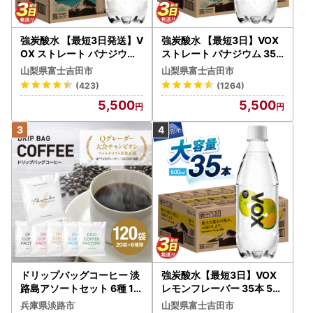
強炭酸水 【最短3日発送】V
強炭酸水 【最短3日】VOX
OX ストレート バナジウム
ストレート バナジウム 35
強炭酸水 35本 500ml ラベ
本 500ml 【富士吉田市限
山梨県富士吉田市
山梨県富士吉田市
ルレス【富士吉田市限定カ
定カートン】炭酸
(423)
(1264)
ートン】 炭酸
5,500
5,500
ドリップバッグコーヒー 淡
強炭酸水【最短3日】VOX
路島アソートセット 6種 12
レモンフレーバー 35本 50
0袋 飲み比べ コーヒー
0ml 【富士吉田市限定カー
兵庫県淡路市
山梨県富士吉田市