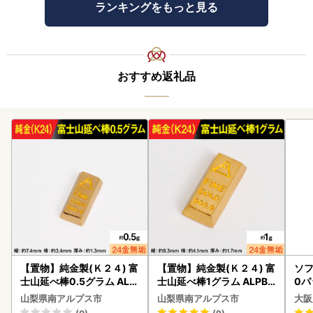
ランキングをもっと見る
おすすめ返礼品
【置物】純金製(Ｋ２４) 富
【置物】純金製(Ｋ２４) 富
ソフ
士山延べ棒0.5グラム ALP
士山延べ棒1グラム ALPBK
0パ
BK181
180
山梨県南アルプス市
山梨県南アルプス市
大阪