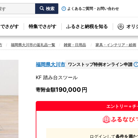
よくあるご質問・お問い合わせ
リでさがす
特集でさがす
ふるさと納税を知る
オリ
方
福岡県大川市の返礼品一覧
雑貨・日用品
家具・インテリア・絵画
福岡県大川市
ワンストップ特例オンライン申請
KF 踏み台スツール
190,000
寄附金額
エントリー＋チ
ログインして
条件を満た