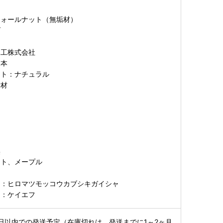
ウォールナット（無垢材）
げ
木工株式会社
日本
スト：ナチュラル
垢材
無
ット、メープル
）：ヒロマツモッコウカブシキガイシャ
）：ケイエフ
日以内での発送予定（在庫切れは、発送までに1～2ヶ月