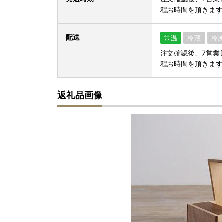
程お時間を頂きま
配送
常温
冷蔵
冷
注文確認後、7営業
程お時間を頂きま
返礼品画像