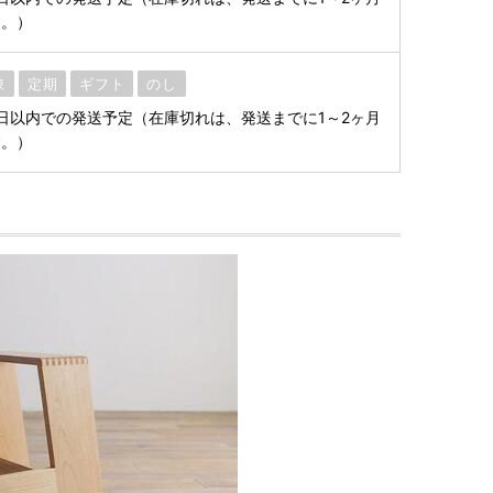
す。）
凍
定期
ギフト
のし
日以内での発送予定（在庫切れは、発送までに1～2ヶ月
す。）