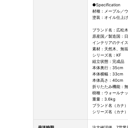
●Specification
材種：メープル／
塗装：オイル仕上
ブランド名：広松
原産国／製造国：
インテリアのテイ
素材：天然木、無
シリーズ名：KF
組立状態：完成品
本体奥行：35cm
本体横幅：33cm
本体高さ：40cm
折りたたみ機能：
樹種：ウォールナ
重量：3.6kg
ブランド名（カナ
シリーズ名（カナ
発送時期
注文確認後、7営業