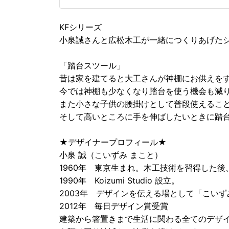
KFシリーズ
小泉誠さんと広松木工が一緒につくりあげた
「踏台スツール」
昔は家を建てると大工さんが神棚にお供えを
今では神棚も少なくなり踏台を使う機会も減
また小さな子供の腰掛けとして普段使えるこ
そして高いところに手を伸ばしたいときに踏
★デザイナープロフィール★
小泉 誠（こいずみ まこと）
1960年 東京生まれ。木工技術を習得した
1990年 Koizumi Studio 設立。
2003年 デザインを伝える場として「こい
2012年 毎日デザイン賞受賞
建築から箸置きまで生活に関わる全てのデザ