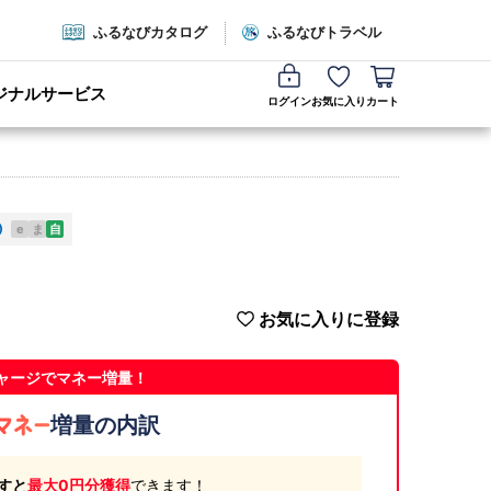
ふるなびカタログ
ふるなびトラベル
ジナルサービス
ログイン
お気に入り
カート
e
ま
自
お気に入りに登録
ャージでマネー増量！
増量の内訳
すと
最大0円分獲得
できます！