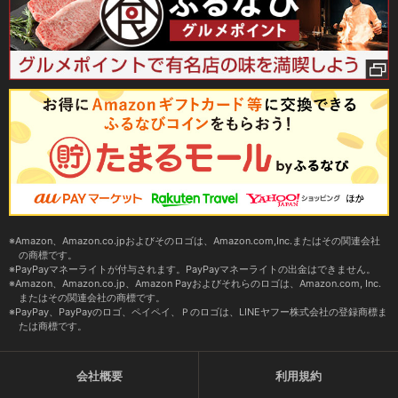
Amazon、Amazon.co.jpおよびそのロゴは、Amazon.com,Inc.またはその関連会社
の商標です。
PayPayマネーライトが付与されます。PayPayマネーライトの出金はできません。
Amazon、Amazon.co.jp、Amazon Payおよびそれらのロゴは、Amazon.com, Inc.
またはその関連会社の商標です。
PayPay、PayPayのロゴ、ペイペイ、Ｐのロゴは、LINEヤフー株式会社の登録商標ま
たは商標です。
会社概要
利用規約