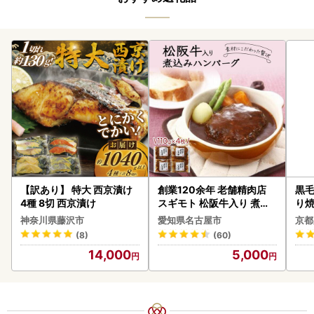
【訳あり】 特大 西京漬け
創業120余年 老舗精肉店
黒毛
4種 8切 西京漬け
スギモト 松阪牛入り 煮込
り
み ハンバーグ 110g×4枚
神奈川県藤沢市
愛知県名古屋市
京都
惣菜 お取り寄せ グルメ ハ
(8)
(60)
ンバーグ 冷凍
14,000
5,000