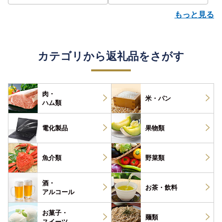
もっと見る
カテゴリから返礼品をさがす
肉・
米・パン
ハム類
電化製品
果物類
魚介類
野菜類
酒・
お茶・
飲料
アルコール
お菓子・
麺類
スイーツ