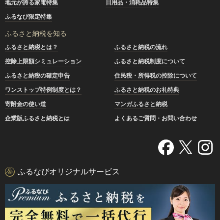
地元が誇る家電特集
日用品・消耗品特集
ふるなび限定特集
ふるさと納税を知る
ふるさと納税とは？
ふるさと納税の流れ
控除上限額シミュレーション
ふるさと納税制度について
ふるさと納税の確定申告
住民税・所得税の控除について
ワンストップ特例制度とは？
ふるさと納税のお礼特典
寄附金の使い道
マンガふるさと納税
企業版ふるさと納税とは
よくあるご質問・お問い合わせ
ふるなびオリジナルサービス