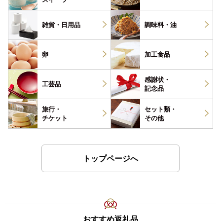
雑貨・
日用品
調味料・
油
卵
加工食品
感謝状・
工芸品
記念品
旅行・
セット類・
チケット
その他
トップページへ
おすすめ返礼品