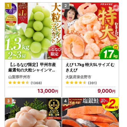
【ふるなび限定】甲州市産
えび 1.7kg 特大5Lサイズ む
厳選旬の大粒シャインマス
きえび
カット 約1.3kg 2～3房【2
山梨県甲州市
大阪府泉佐野市
026年発送】（MG）B12-
(1368)
(391)
472 FN-Limited-VO シャ
13,000
9,000
インマスカット フルーツ