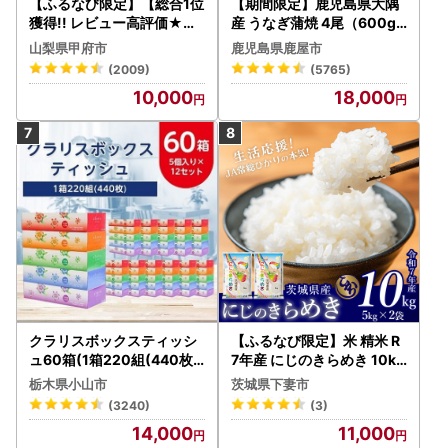
【ふるなび限定】【総合1位
【期間限定】鹿児島県大隅
獲得!! レビュー高評価★】
産 うなぎ蒲焼 4尾（600g
〈2026年度配送分〉山梨
） KN007-004-04-cp18
山梨県甲府市
鹿児島県鹿屋市
県産 シャインマスカット 2
うなぎ 鰻 魚 惣菜 総菜
(2009)
(5765)
～3房（1.0kg以上）シャイ
10,000
18,000
ン フルーツ FN-Limited-S
P
クラリスボックスティッシ
【ふるなび限定】米 精米 R
ュ60箱(1箱220組(440枚))
7年産 にじのきらめき 10kg
(5個入り×12セット)【配送
10月 FN-Limited-PR
栃木県小山市
茨城県下妻市
不可地域：離島・沖縄県】
(3240)
(3)
【1256759】
14,000
11,000