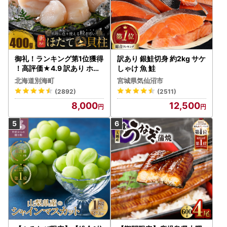
御礼！ランキング第1位獲得
訳あり 銀鮭切身 約2kg サケ
！高評価★4.9 訳あり ホタ
しゃけ 魚 鮭
テ 400g（ほたて 帆立 貝柱
北海道別海町
宮城県気仙沼市
冷凍 ）
(2892)
(2511)
8,000
12,500