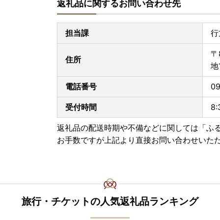
返礼品に関するお問い合わせ先
・島根県（松江市、安来市のみ対象）、広島県（
愛媛県、高知県
担当課
行
■書類の送付について■
寄附金受領証明書、及びワンストップ特例申請書
〒
します。
住所
地
※お申し込み状況により前後する場合がございま
電話番号
09
■寄附金税額控除に係る申告特例申請書（ワンス
提出期限は、寄附翌年の1月10日必着です。添付
受付時間
8
〒311-3892 茨城県行方市麻生1561番地9
返礼品の配送時期や不備などに関しては「ふ
行方市ふるさと応援寄附金事務局
お手数ですが上記より直接お問い合わせいた
（行方市企画部魅力発信課）
旅行・チケットの人気返礼品ランキング