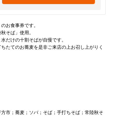
』のお食事券です。
陸秋そば」使用。
と水だけの十割そばが自慢です。
打ちたてのお蕎麦を是非ご来店の上お召し上がりく
行方市；蕎麦；ソバ；そば；手打ちそば；常陸秋そ