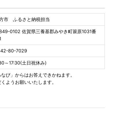
福山市のみ対象）、鳥取県、岡山県、徳島県、香川県、
方市 ふるさと納税担当
はお申し込み完了後、2週間から1ヶ月ほどでお送りいた
849-0102
佐賀県三養基郡みやき町簑原1031番
1
す。あらかじめご了承ください。
42-80-7029
トップ特例申請書）の送付について ■
書類と合わせて期限内に下記へご郵送下さい。
:30～17:30(土日祝休み)
るなび」からはお答えできかねます。
だくようお願いいたします。