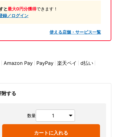
すと
最大0円分獲得
できます！
登録／ログイン
使える店舗・サービス一覧
Amazon Pay
PayPay
楽天ペイ
d払い
寄附する
数量
カートに入れる