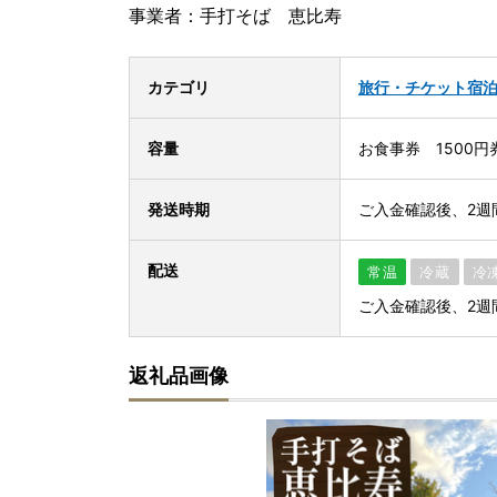
事業者：手打そば 恵比寿
カテゴリ
旅行・チケット
宿
容量
お食事券 1500円
発送時期
ご入金確認後、2週
配送
常温
冷蔵
冷
ご入金確認後、2週
返礼品画像