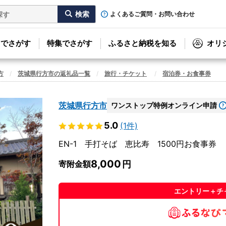
よくあるご質問・お問い合わせ
リでさがす
特集でさがす
ふるさと納税を知る
オリ
方
茨城県行方市の返礼品一覧
旅行・チケット
宿泊券・お食事券
茨城県行方市
ワンストップ特例オンライン申請
5.0
(1件)
EN-1 手打そば 恵比寿 1500円お食事券
8,000
寄附金額
エントリー＋チ