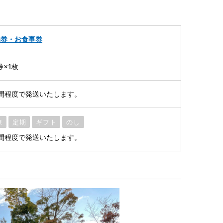
泊券・お食事券
券×1枚
間程度で発送いたします。
凍
定期
ギフト
のし
間程度で発送いたします。