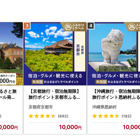
ふるさと旅
【京都旅行・宿泊無期限】
【沖縄旅行・宿泊無期
ール発行
旅行ポイント京都市ふるな
旅行ポイント恩納村ふ
旅行 トラ
びトラベルポイント
びトラベルポイント
京都府京都市
沖縄県恩納村
すめ JT
)
(692)
(182)
0,000
10,000
10,00