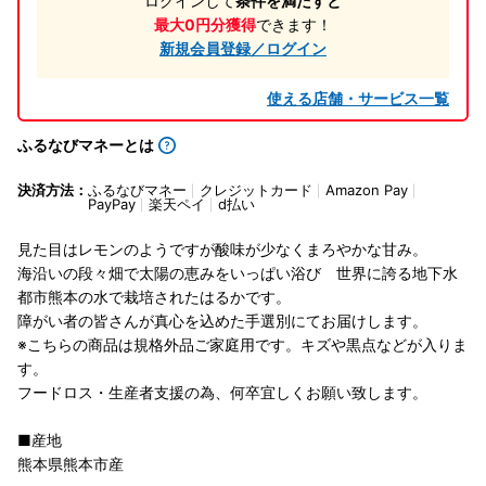
ログインして
条件を満たすと
最大0円分獲得
できます！
新規会員登録／ログイン
使える店舗・サービス一覧
ふるなびマネーとは
決済方法：
ふるなびマネー
クレジットカード
Amazon Pay
PayPay
楽天ペイ
d払い
見た目はレモンのようですが酸味が少なくまろやかな甘み。
海沿いの段々畑で太陽の恵みをいっぱい浴び 世界に誇る地下水
都市熊本の水で栽培されたはるかです。
障がい者の皆さんが真心を込めた手選別にてお届けします。
※こちらの商品は規格外品ご家庭用です。キズや黒点などが入りま
す。
フードロス・生産者支援の為、何卒宜しくお願い致します。
■産地
熊本県熊本市産