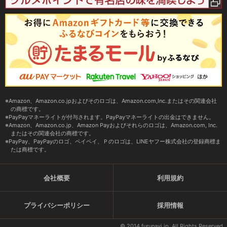
Amazon、Amazon.co.jpおよびそのロゴは、Amazon.com,Inc.またはその関連会社
の商標です。
PayPayマネーライトが付与されます。PayPayマネーライトの出金はできません。
Amazon、Amazon.co.jp、Amazon Payおよびそれらのロゴは、Amazon.com, Inc.
またはその関連会社の商標です。
PayPay、PayPayのロゴ、ペイペイ、Ｐのロゴは、LINEヤフー株式会社の登録商標ま
たは商標です。
会社概要
利用規約
プライバシーポリシー
採用情報
© 2014 furunavi.jp, All Rights Reserved.