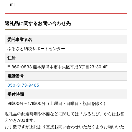
ml
■ 佐川急便：令和8年熊本地震に伴う集配への影響について
返礼品に関するお問い合わせ先
https://www2.sagawa-exp.co.jp/information/detail/406/
■ 日本郵便（ゆうパック）：熊本県熊本地方を震源とする
委託事業者名
地震の影響について
ふるさと納税サポートセンター
https://www.post.japanpost.jp/newsrelease/pressrelease/
9879629480.html
住所
〒860-0833
熊本県熊本市中央区平成3丁目23-30 4F
寄附者の皆様にはご不便、ご迷惑をおかけし誠に申し訳ござ
いませんが、何卒ご理解賜りますようお願い申し上げます。
電話番号
050-3173-9465
＜【注意喚起】詐欺にご注意ください‼＞
受付時間
X（旧Twitter）で企業公式を装った偽アカウントから「当選
のお知らせ」リプライが届き、不審なURLが貼られるケース
9時00分～17時00分（土曜日・日曜日・祝日を除く）
が発生しております。
返礼品の配送時期や不備などに関しては「ふるなび」からはお答
本市への寄附を条件とした高額なキャッシュバックをうた
えできかねます。
い、複数回にわたり実際にキャッシュバックをすることで信
お手数ですが上記より直接お問い合わせいただくようお願いいた
用させた後、高額の支払に誘導して金銭をだまし取るという