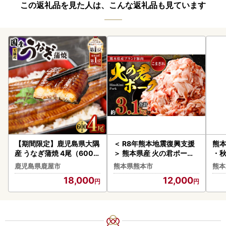
この返礼品を見た人は、こんな返礼品も見ています
【期間限定】鹿児島県大隅
＜ R8年熊本地震復興支援
熊本
産 うなぎ蒲焼 4尾（600g
＞ 熊本県産 火の君ポーク
・秋
） KN007-004-04-cp18
豚こま 3.1kg 豚肉 小分け
g 
鹿児島県鹿屋市
熊本県熊本市
熊本
うなぎ 鰻 魚 惣菜 総菜
小間切れ こまぎれ
月下
18,000
12,000
予