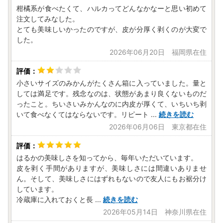
柑橘系が食べたくて、ハルカってどんなかなーと思い初めて
注文してみなした。
-------------------------------------------
とても美味しいかったのですが、皮が分厚く剥くのが大変で
した。
＜オンラインワンストップ特例申請＞
2026年06月20日 福岡県在住
当自治体はオンラインワンストップ申請対象自治体です。
寄附後の申請など、オンラインにて対応が可能です。
複数自治体の寄附もまとめて申請ができ、変更届もオンライ
小さいサイズのみかんがたくさん箱に入っていました。量と
ン上で完結します。
しては満足です。残念なのは、状態があまり良くないものだ
ったこと。ちいさいみかんなのに内皮が厚くて、いちいち剥
▼▼▼自治体マイページはこちらから▼▼▼
いて食べなくてはならないです。リピート
...
続きを読む
https://mypg.jp/
2026年06月06日 東京都在住
はるかの美味しさを知ってから、毎年いただいています。
皮を剥く手間がありますが、美味しさには間違いありませ
ん。そして、美味しさにはずれもないので友人にもお裾分け
しています。
冷蔵庫に入れておくと長
...
続きを読む
2026年05月14日 神奈川県在住