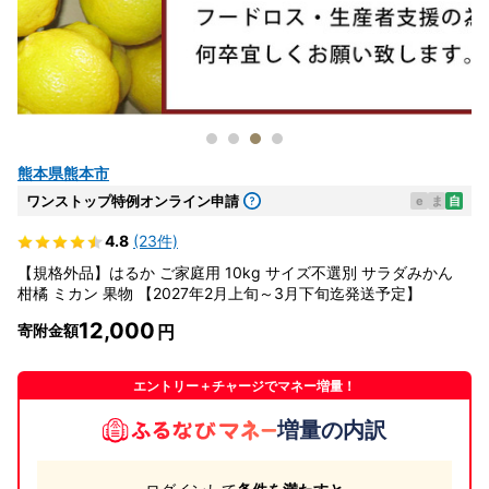
熊本県熊本市
ワンストップ特例オンライン申請
e
ま
自
4.8
(23件)
【規格外品】はるか ご家庭用 10kg サイズ不選別 サラダみかん
柑橘 ミカン 果物 【2027年2月上旬～3月下旬迄発送予定】
12,000
寄附金額
エントリー＋チャージでマネー増量！
増量の内訳