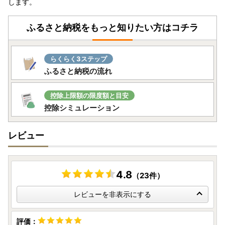
します。
手口が報告されています。
本市においては、ふるさと納税の寄附を行うことによる電子
マネー付与等のキャンペーンは行っておりませんので、くれ
ふるさと納税をもっと知りたい方はコチラ
ぐれもご注意いただきますようお願いします。
-------------------------------------------
らくらく3ステップ
ふるさと納税の流れ
《ご案内》
熊本市ふるさと納税を応援いただきありがとうございます。
控除上限額の限度額と目安
一部返礼品において、11月下旬より順次寄附額を変更いたし
控除シミュレーション
ます。
予めご了承ください。
レビュー
-------------------------------------------
＜お礼の品の発送について＞
4.8
（23件）
お礼の品は、本市負担で配送しております。ただし、お送り
先の不在等によりお届けが出来ず、再送をする場合には、寄
レビューを非表示にする
附者負担（着払い）で再送を行います。
※再送の場合は、着払い対応が可能な宅配便等の利用により
配送しますので、ご理解をお願いいたします。