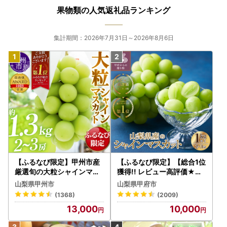
果物類の人気返礼品ランキング
集計期間：2026年7月31日～2026年8月6日
【ふるなび限定】甲州市産
【ふるなび限定】【総合1位
厳選旬の大粒シャインマス
獲得!! レビュー高評価★】
カット 約1.3kg 2～3房【2
〈2026年度配送分〉山梨
山梨県甲州市
山梨県甲府市
026年発送】（MG）B12-
県産 シャインマスカット 2
(1368)
(2009)
472 FN-Limited-VO シャ
～3房（1.0kg以上）シャイ
13,000
10,000
インマスカット フルーツ
ン フルーツ FN-Limited-S
P