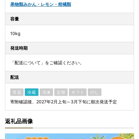
果物類
みかん・レモン・柑橘類
容量
10kg
発送時期
「配送について」をご確認ください。
配送
常温
冷蔵
冷凍
定期
ギフト
のし
寄附確認後、2027年2月上旬～3月下旬に順次発送予定
返礼品画像