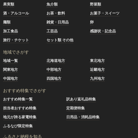
果実類
魚介類
野菜類
酒・アルコール
お茶・飲料
お菓子・スイーツ
麺類
雑貨・日用品
卵
加工食品
工芸品
感謝状・記念品
旅行・チケット
セット類 その他
地域でさがす
地域一覧
北海道地方
東北地方
関東地方
中部地方
近畿地方
中国地方
四国地方
九州地方
おすすめ特集でさがす
おすすめ特集一覧
訳あり返礼品特集
担当者おすすめ特集
定期便特集
地元が誇る家電特集
日用品・消耗品特集
ふるなび限定特集
ふるさと納税を知る