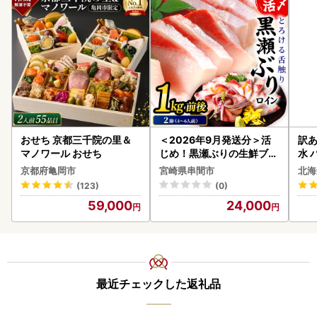
おせち 京都三千院の里＆
＜2026年9月発送分＞活
訳あ
マノワール おせち
じめ！黒瀬ぶりの生鮮ブリ
水 
ロイン2節（1.0kg前後）_
ク 
京都府亀岡市
宮崎県串間市
北海
K001-012-2609
付き
(123)
(0)
海の
59,000
24,000
司 
取り
料
最近チェックした返礼品