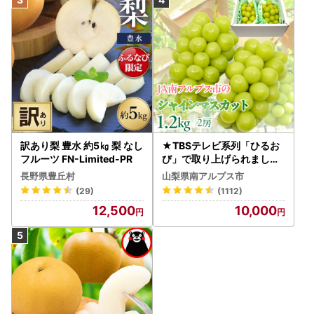
訳あり梨 豊水 約5㎏ 梨 なし
★TBSテレビ系列「ひるお
フルーツ FN-Limited-PR
び」で取り上げられました
！★＜2026年発送先行予
長野県豊丘村
山梨県南アルプス市
約＞絶品！南アルプス市産
(29)
(1112)
シャインマスカット1.2kg A
12,500
10,000
LPAA003 | 人気 山梨産 高
評価 ランキング おすすめ |