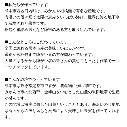
■私たちが作っています
熊本市西区河内町は、みかんや柑橘類で有名な産地です。
海沿いの段々畑で太陽の恵みをいっぱい浴び、世界に誇る地下水
で栽培された果実です。
梱包や箱詰め選別など障害のある方と取り組んでいます。
■こんなところにこだわっています
全国に誇れる熊本市産の美味しいはるかです。
選別から梱包まで障がい者の方が関わっています。
大量のはるかから障がい者の皆さんの真心こもった手作業で一つ
一つチェックしています。
■こんな環境でつくっています
熊本市は政令指定都市ですが、農産物に強い都市です。
みかんは市の北西部、金峰山を中心とした山麓の果樹地帯で生産
が盛んです。
この地域は海岸に面した山麓ということもあり、海沿いの傾斜地
は海面からの照り返しと潮風により美味しい果実を作ってくれま
す。