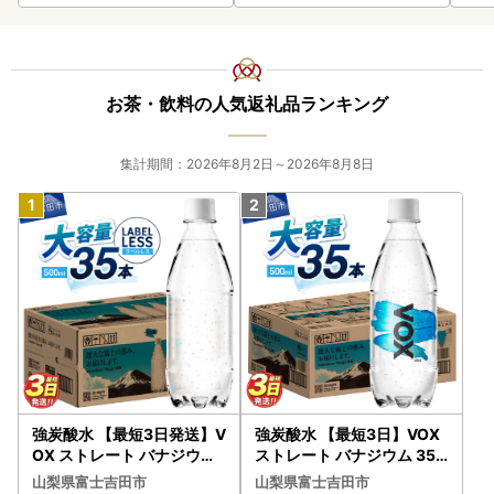
ted 0582
お茶・飲料の人気返礼品ランキング
集計期間：2026年8月2日～2026年8月8日
強炭酸水 【最短3日発送】V
強炭酸水 【最短3日】VOX
OX ストレート バナジウム
ストレート バナジウム 35
強炭酸水 35本 500ml ラベ
本 500ml 【富士吉田市限
山梨県富士吉田市
山梨県富士吉田市