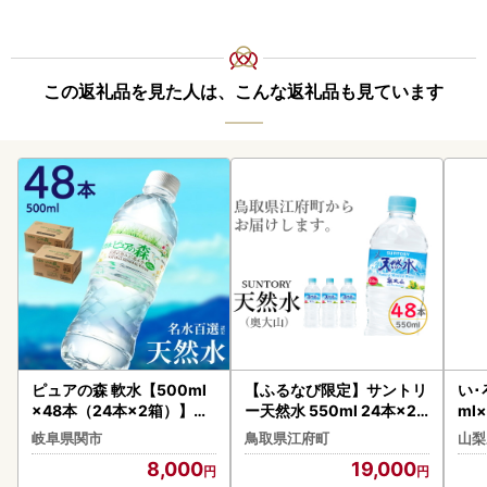
この返礼品を見た人は、こんな返礼品も見ています
ピュアの森 軟水【500ml
【ふるなび限定】サントリ
い･
×48本（24本×2箱）】ミ
ー天然水 550ml 24本×2
ml
ネラルウォーター
箱 計48本 奥大山 SUNTOR
ネラ
岐阜県関市
鳥取県江府町
山梨
Y ペットボトル 500ミリ
h08
8,000
19,000
＋50ml 送料無料 FN-Limi