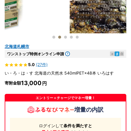
北海道札幌市
ワンストップ特例オンライン申請
e
ま
自
5.0
(27件)
い・ろ・は・す 北海道の天然水 540mlPET×48本 いろはす
13,000
寄附金額
エントリー＋チャージでマネー増量！
増量の内訳
ログインして
条件を満たすと