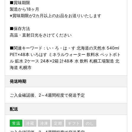
■賞味期限
製造から18ヶ月
※賞味期限が2カ月以上のお品をお送りいたします
■保存方法
高温・直射日光をさけてください
■関連キーワード：い・ろ・は・す 北海道の天然水 540ml
PET×48本 いろはす ミネラルウォーター 飲料水 ペットボト
ル 鉱水 2ケース 24本×2箱 計48本 水 飲料 札幌工場製造 北
海道 札幌市
発送時期
ご入金確認後、2～4週間程度で発送予定
配送
常温
冷蔵
冷凍
定期
ギフト
のし