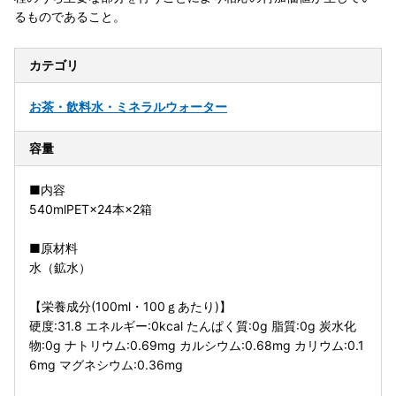
るものであること。
カテゴリ
お茶・飲料
水・ミネラルウォーター
容量
■内容
540mlPET×24本×2箱
■原材料
水（鉱水）
【栄養成分(100ml・100ｇあたり)】
硬度:31.8 エネルギー:0kcal たんぱく質:0g 脂質:0g 炭水化
物:0g ナトリウム:0.69mg カルシウム:0.68mg カリウム:0.1
6mg マグネシウム:0.36mg