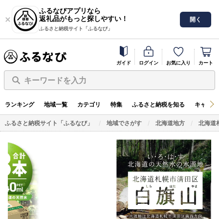
ふるなびアプリなら
返礼品がもっと探しやすい！
開く
ふるさと納税サイト「ふるなび」
ガイド
ログイン
お気に入り
カート
キーワードを入力
ランキング
地域一覧
カテゴリ
特集
ふるさと納税を知る
キャンペ
ふるさと納税サイト「ふるなび」
地域でさがす
北海道地方
北海道