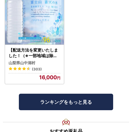
【配送方法を変更いたしま
した！（※一部地域は除く
）】＜ラベルレス＞富士山
山梨県山中湖村
蒼天の水 500ml×96本（４
(303)
ケース）YC001
16,000
ランキングをもっと見る
おすすめ返礼品