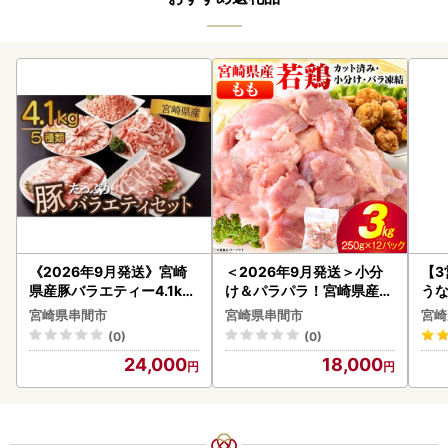
《2026年9月発送》宮崎
＜2026年9月発送＞小分
【
県産豚バラエティー4.1kg
け＆パラパラ！宮崎県産鶏
うな
セット_K033-057-2609
ももカット合計3kg_K043
以上
宮崎県串間市
宮崎県串間市
宮崎
-009-2609
(0)
(0)
24,000
18,000