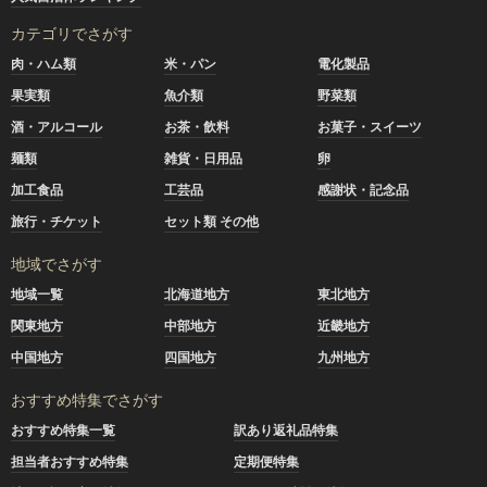
カテゴリでさがす
肉・ハム類
米・パン
電化製品
果実類
魚介類
野菜類
酒・アルコール
お茶・飲料
お菓子・スイーツ
麺類
雑貨・日用品
卵
加工食品
工芸品
感謝状・記念品
旅行・チケット
セット類 その他
地域でさがす
地域一覧
北海道地方
東北地方
関東地方
中部地方
近畿地方
中国地方
四国地方
九州地方
おすすめ特集でさがす
おすすめ特集一覧
訳あり返礼品特集
担当者おすすめ特集
定期便特集