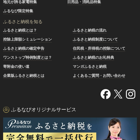
地元が誇る家電特集
日用品・消耗品特集
ふるなび限定特集
ふるさと納税を知る
ふるさと納税とは？
ふるさと納税の流れ
控除上限額シミュレーション
ふるさと納税制度について
ふるさと納税の確定申告
住民税・所得税の控除について
ワンストップ特例制度とは？
ふるさと納税のお礼特典
寄附金の使い道
マンガふるさと納税
企業版ふるさと納税とは
よくあるご質問・お問い合わせ
ふるなびオリジナルサービス