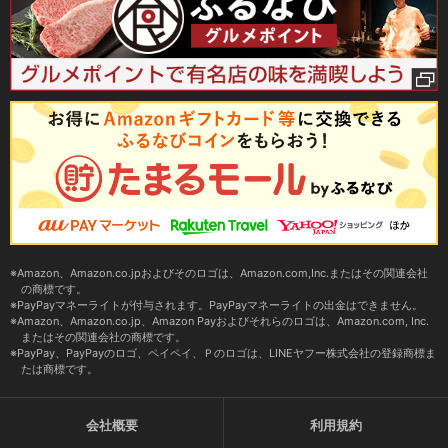
Amazon、Amazon.co.jpおよびそのロゴは、Amazon.com,Inc.またはその関連会社
の商標です。
PayPayマネーライトが付与されます。PayPayマネーライトの出金はできません。
Amazon、Amazon.co.jp、Amazon Payおよびそれらのロゴは、Amazon.com, Inc.
またはその関連会社の商標です。
PayPay、PayPayのロゴ、ペイペイ、Ｐのロゴは、LINEヤフー株式会社の登録商標ま
たは商標です。
会社概要
利用規約