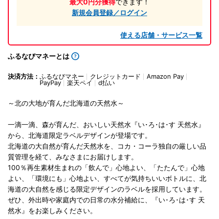
最大0円分獲得
できます！
新規会員登録／ログイン
使える店舗・サービス一覧
ふるなびマネーとは
決済方法：
ふるなびマネー
クレジットカード
Amazon Pay
PayPay
楽天ペイ
d払い
～北の大地が育んだ北海道の天然水～
一滴一滴、森が育んだ、おいしい天然水『い･ろ･は･す 天然水』
から、北海道限定ラベルデザインが登場です。
北海道の大自然が育んだ天然水を、コカ・コーラ独自の厳しい品
質管理を経て、みなさまにお届けします。
100％再生素材生まれの「飲んで」心地よい、「たたんで」心地
よい、「環境にも」心地よい、すべてが気持ちいいボトルに、北
海道の大自然を感じる限定デザインのラベルを採用しています。
ぜひ、外出時や家庭内での日常の水分補給に、『い･ろ･は･す 天
然水』をお楽しみください。