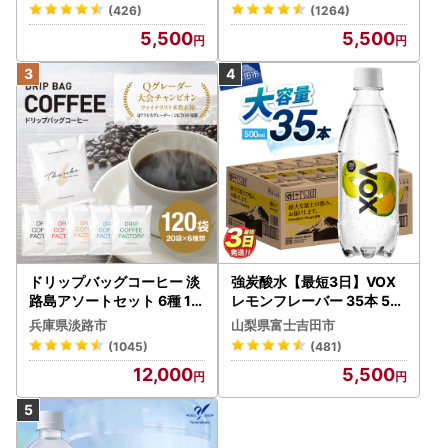
ルレス【富士吉田市限定カ
定カートン】炭酸
(426)
(1264)
ートン】 炭酸
5,500
5,500
ドリップバッグコーヒー 淡
強炭酸水【最短3日】VOX
路島アソートセット 6種 12
レモンフレーバー 35本 50
0袋 飲み比べ コーヒー
0ml 【富士吉田市限定カー
兵庫県淡路市
山梨県富士吉田市
トン】炭酸
(1045)
(481)
12,000
5,500