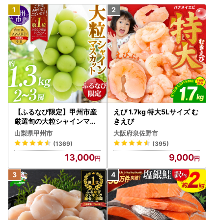
【ふるなび限定】甲州市産
えび 1.7kg 特大5Lサイズ む
厳選旬の大粒シャインマス
きえび
カット 約1.3kg 2～3房【2
山梨県甲州市
大阪府泉佐野市
026年発送】（MG）B12-
(1369)
(395)
472 FN-Limited-VO シャ
13,000
9,000
インマスカット フルーツ