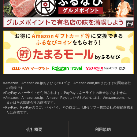
Amazon、Amazon.co.jpおよびそのロゴは、Amazon.com,Inc.またはその関連会社
の商標です。
PayPayマネーライトが付与されます。PayPayマネーライトの出金はできません。
Amazon、Amazon.co.jp、Amazon Payおよびそれらのロゴは、Amazon.com, Inc.
またはその関連会社の商標です。
PayPay、PayPayのロゴ、ペイペイ、Ｐのロゴは、LINEヤフー株式会社の登録商標ま
たは商標です。
会社概要
利用規約