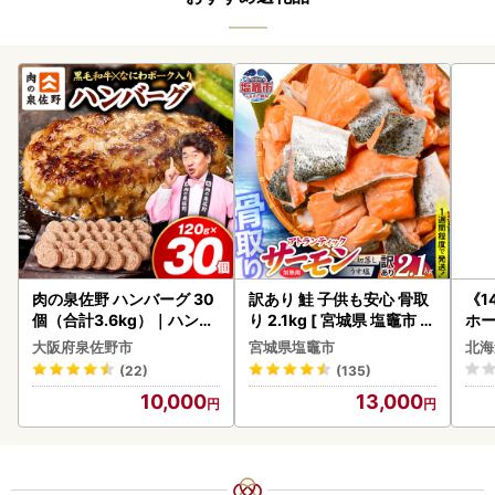
肉の泉佐野 ハンバーグ 30
訳あり 鮭 子供も安心 骨取
《1
個（合計3.6kg）｜ハンバ
り 2.1kg [ 宮城県 塩竈市 ]
ホ
ーグ 訳あり 黒毛和牛×なに
鮭
( 
大阪府泉佐野市
宮城県塩竈市
北海
わポーク
クラ
(22)
(135)
贈答
10,000
13,000
御中
い 
ル 
02