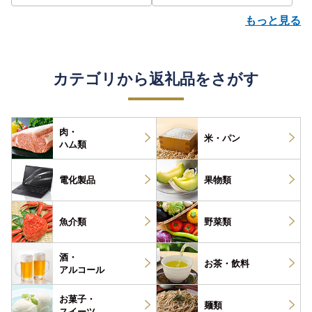
もっと見る
カテゴリから返礼品をさがす
肉・
米・パン
ハム類
電化製品
果物類
魚介類
野菜類
酒・
お茶・
飲料
アルコール
お菓子・
麺類
スイーツ