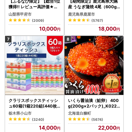
【ふるなび限定】【総合1位
【期間限定】鹿児島県大隅
獲得!! レビュー高評価★】
産 うなぎ蒲焼 4尾（600g
〈2026年度配送分〉山梨
） KN007-004-04-cp18
山梨県甲府市
鹿児島県鹿屋市
県産 シャインマスカット 2
うなぎ 鰻 魚 惣菜 総菜
(2009)
(5767)
～3房（1.0kg以上）シャイ
10,000
18,000
ン フルーツ FN-Limited-S
P
クラリスボックスティッシ
いくら醤油漬（鮭卵） 400
ュ60箱(1箱220組(440枚))
g(200g×2パック)_K022-
(5個入り×12セット)【配送
1676
栃木県小山市
北海道白糠町
不可地域：離島・沖縄県】
(3240)
(5674)
【1256759】
14,000
22,000