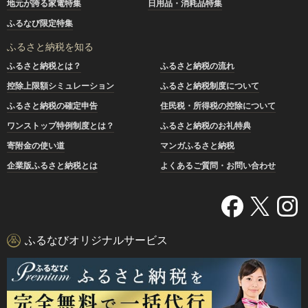
地元が誇る家電特集
日用品・消耗品特集
ふるなび限定特集
ふるさと納税を知る
ふるさと納税とは？
ふるさと納税の流れ
控除上限額シミュレーション
ふるさと納税制度について
ふるさと納税の確定申告
住民税・所得税の控除について
ワンストップ特例制度とは？
ふるさと納税のお礼特典
寄附金の使い道
マンガふるさと納税
企業版ふるさと納税とは
よくあるご質問・お問い合わせ
ふるなびオリジナルサービス