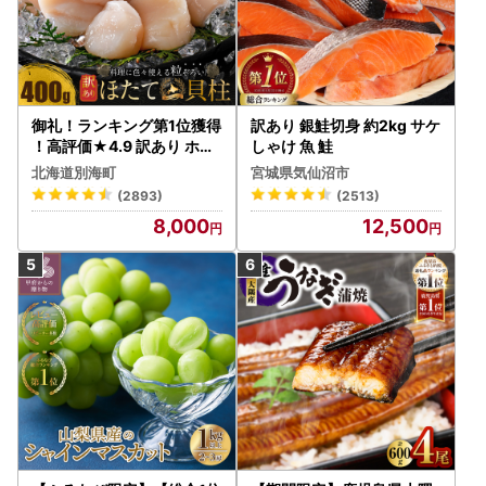
御礼！ランキング第1位獲得
訳あり 銀鮭切身 約2kg サケ
！高評価★4.9 訳あり ホタ
しゃけ 魚 鮭
テ 400g（ほたて 帆立 貝柱
北海道別海町
宮城県気仙沼市
冷凍 ）
(2893)
(2513)
8,000
12,500