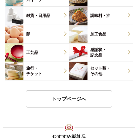
雑貨・
日用品
調味料・
油
卵
加工食品
感謝状・
工芸品
記念品
旅行・
セット類・
チケット
その他
トップページへ
おすすめ返礼品