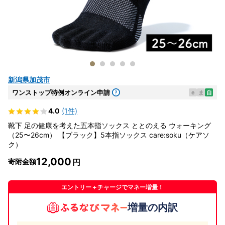
新潟県加茂市
ワンストップ特例オンライン申請
e
ま
自
4.0
(1件)
靴下 足の健康を考えた五本指ソックス ととのえる ウォーキング
（25〜26cm） 【ブラック】5本指ソックス care:soku（ケアソ
ク）
12,000
寄附金額
エントリー＋チャージでマネー増量！
増量の内訳