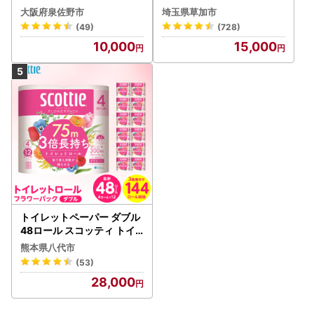
ック 4ロール×6P
大阪府泉佐野市
埼玉県草加市
(49)
(728)
10,000
15,000
トイレットペーパー ダブル
48ロール スコッティ トイ
レット
熊本県八代市
(53)
28,000