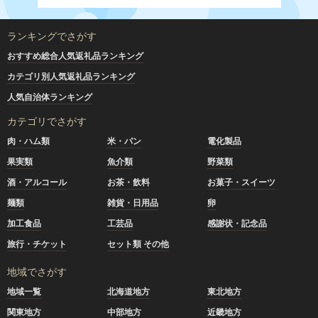
ランキングでさがす
おすすめ総合人気返礼品ランキング
カテゴリ別人気返礼品ランキング
人気自治体ランキング
カテゴリでさがす
肉・ハム類
米・パン
電化製品
果実類
魚介類
野菜類
酒・アルコール
お茶・飲料
お菓子・スイーツ
麺類
雑貨・日用品
卵
加工食品
工芸品
感謝状・記念品
旅行・チケット
セット類 その他
地域でさがす
地域一覧
北海道地方
東北地方
関東地方
中部地方
近畿地方