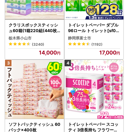
クラリスボックスティッシ
トイレットペーパー ダブル
ュ60箱(1箱220組(440枚))
96ロール トイレット[sf00
(5個入り×12セット)【配送
1-012]
栃木県小山市
静岡県富士市
不可地域：離島・沖縄県】
(3240)
(1192)
【1256759】
14,000
17,000
ソフトパックティッシュ 60
トイレットペーパー スコッ
パック×400枚
ティ 3倍長持ち フラワーパ