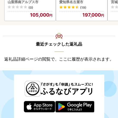
BK181
ー 美容 家電 ドライヤー リ
山梨県南アルプス市
愛知県名古屋市
宮城
ファ
(0)
(19)
105,000
197,000
最近チェックした返礼品
返礼品詳細ページの閲覧で、ここに履歴が表示されます。