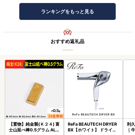
ランキングをもっと見る
おすすめ返礼品
【置物】純金製(Ｋ２４) 富
ReFa BEAUTECH DRYER
利久
士山延べ棒0.5グラム ALP
BX【ホワイト】 ドライヤ
｜