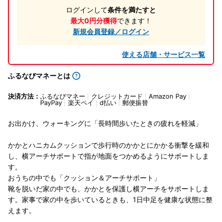
ログインして
条件を満たすと
最大0円分獲得
できます！
新規会員登録／ログイン
使える店舗・サービス一覧
ふるなびマネーとは
決済方法：
ふるなびマネー
クレジットカード
Amazon Pay
PayPay
楽天ペイ
d払い
郵便振替
お出かけ、ウォーキングに「長時間歩いたときの疲れを軽減」
かかとハニカムクッションで歩行時のかかとにかかる衝撃を緩和
し、横アーチサポートで指が地面をつかめるようにサポートしま
す。
おうちの中でも「クッション＆アーチサポート」
靴を脱いだ家の中でも、かかとを保護し横アーチをサポートしま
す。家事で家の中を歩いているときも、1日中足を健康な状態に整
えます。