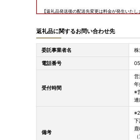
【返礼品発送後の配送先変更は料金が発生いたし
鹿嶋市ふるさと納税にて、返礼品配送を委託してい
返礼品に関するお問い合わせ先
ら、荷物の送り状に記載された住所以外にお届け
変更後のお届け先までの運賃（定価・着払い）の
また、運賃のお支払いに関しましては、お届け先
委託事業者名
株
ご寄附完了前に、今一度返礼品配送先をご確認い
す。
電話番号
05
営
----------------------------------------------------
年
受付時間
※
連
※
下
鹿
備考
（