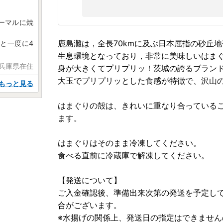
ーマルに焼
鹿島灘は，全長70kmに及ぶ日本屈指の砂丘
と一度に4
生息環境となっており，非常に美味しいはま
 兵庫県在住
身が大きくてプリプリッ！茨城の誇るブラン
大玉でプリプリッとした食感が特徴で、沢山
もっと見る
はまぐりの殻は、きれいに重なり合っている
ます。
はまぐりはそのまま冷凍してください。
食べる直前に冷蔵庫で解凍してください。
【発送について】
ご入金確認後、準備出来次第の発送を予定し
合がございます。
※水揚げの関係上、発送日の指定はできません