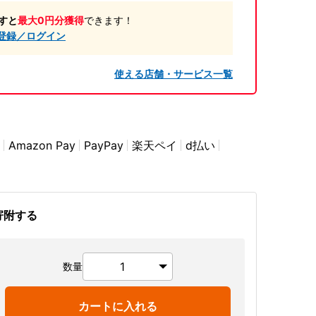
すと
最大0円分獲得
できます！
登録／ログイン
使える店舗・サービス一覧
Amazon Pay
PayPay
楽天ペイ
d払い
寄附する
数量
カートに入れる