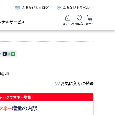
ふるなびカタログ
ふるなびトラベル
ジナルサービス
ログイン
お気に入り
カート
e
ま
自
guri
お気に入りに登録
ャージでマネー増量！
増量の内訳