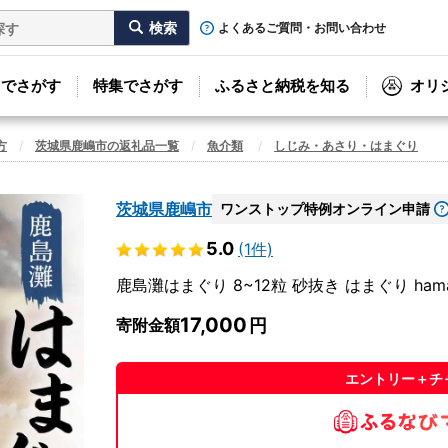
よくあるご質問・お問い合わせ
リでさがす
特集でさがす
ふるさと納税を知る
オリ
方
茨城県鹿嶋市の返礼品一覧
魚介類
しじみ・あさり・はまぐり
茨城県鹿嶋市
ワンストップ特例オンライン申請
5.0
(1件)
鹿島灘はまぐり 8~12粒 砂抜き はまぐり hama
17,000
寄附金額
エントリー＋チ