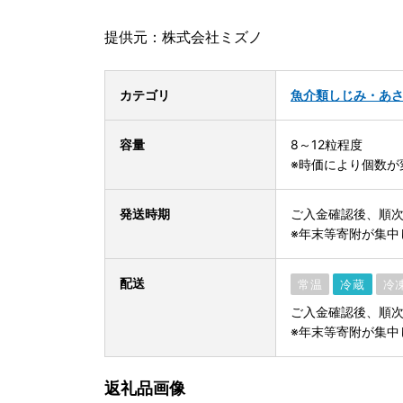
提供元：株式会社ミズノ
カテゴリ
魚介類
しじみ・あ
容量
8～12粒程度
※時価により個数が
発送時期
ご入金確認後、順
※年末等寄附が集中
配送
常温
冷蔵
冷
ご入金確認後、順
※年末等寄附が集中
返礼品画像