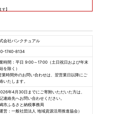
ます】
るヤマト運輸では、2023年6月1日（木）受付分か
先を変更（転送）する場合、送り状記載のお届け先から
収受が開始されます。
様での着払いのみ可能となります。
式会社パンクチュアル
ただき、お間違い等ないようよろしくお願いいたしま
0-1740-8134
業時間：平日 9:00～17:00（土日祝日および年末
----------------
始を除く）
営業時間外のお問い合わせは、翌営業日以降にご
絡いたします。
2026年4月30日までにご寄附いただいた方は、
記連絡先へお問い合わせください。
嶋市ふるさと納税事務局
運営：一般社団法人 地域資源活用推進協会）