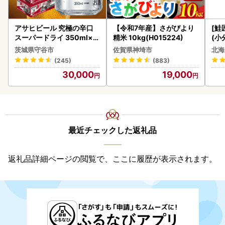
アサヒビール 究極の辛口
【令和7年産】さがびより
[鮭
スーパードライ 350ml×4
精米 10kg(H015224)
(小
8本 ビール
5
茨城県守谷市
佐賀県神埼市
北海
(245)
(883)
30,000
19,000
最近チェックした返礼品
返礼品詳細ページの閲覧で、ここに履歴が表示されます。