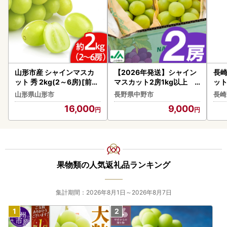
山形市産 シャインマスカ
【2026年発送】シャイン
長崎
ット 秀 2kg(2～6房)[前半
マスカット2房1kg以上 J
ット
]【令和8年産先行予約】F
A中野市から直送【配送不
ーツ
山形県山形市
長野県中野市
長崎
S24-659 くだもの 果物 フ
可地域：離島】【127245
月
16,000
9,000
ルーツ 山形 山形県 山形市
7】
2026年産
果物類の人気返礼品ランキング
集計期間：2026年8月1日～2026年8月7日