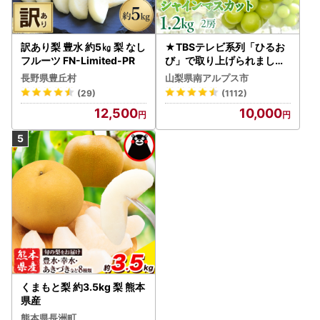
訳あり梨 豊水 約5㎏ 梨 なし
★TBSテレビ系列「ひるお
フルーツ FN-Limited-PR
び」で取り上げられました
！★＜2026年発送先行予
長野県豊丘村
山梨県南アルプス市
約＞絶品！南アルプス市産
(29)
(1112)
シャインマスカット1.2kg A
12,500
10,000
LPAA003 | 人気 山梨産 高
評価 ランキング おすすめ |
くまもと梨 約3.5kg 梨 熊本
県産
熊本県長洲町