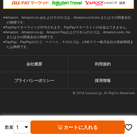
Amazon、Amazon.co.jpおよびそのロゴは、Amazon.com,Inc.またはその関連会社
の商標です。
PayPayマネーライトが付与されます。PayPayマネーライトの出金はできません。
Amazon、Amazon.co.jp、Amazon Payおよびそれらのロゴは、Amazon.com, Inc.
またはその関連会社の商標です。
PayPay、PayPayのロゴ、ペイペイ、Ｐのロゴは、LINEヤフー株式会社の登録商標ま
たは商標です。
会社概要
利用規約
プライバシーポリシー
採用情報
© 2014 furunavi.jp, All Rights Reserved.
カートに入れる
数量