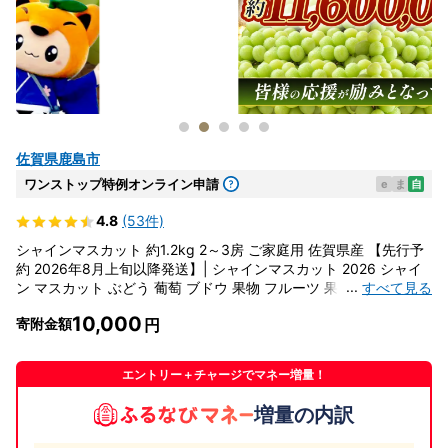
佐賀県鹿島市
ワンストップ特例オンライン申請
e
ま
自
4.8
(53件)
シャインマスカット 約1.2kg 2～3房 ご家庭用 佐賀県産 【先行予
約 2026年8月上旬以降発送】| シャインマスカット 2026 シャイ
...
すべて見る
ン マスカット ぶどう 葡萄 ブドウ 果物 フルーツ 果実 季節 旬 冷
蔵 期間限定 国産 佐賀県 鹿島市 人気 ランキング フルーツ おすす
10,000
寄附金額
め B-658
エントリー＋チャージでマネー増量！
増量の内訳