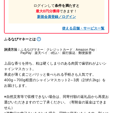
ログインして
条件を満たすと
最大0円分獲得
できます！
新規会員登録／ログイン
使える店舗・サービス一覧
ふるなびマネーとは
決済方法：
ふるなびマネー
クレジットカード
Amazon Pay
PayPay
楽天ペイ
d払い
銀行振込
郵便振替
上品な香りを持ち、粒は硬くしまりのある肉質で歯切れがよいシ
ャインマスカット。
果皮が薄く皮ごとパリッと食べられる手軽さも人気です。
400g～700g程度のシャインマスカット2～3房（計約1.2kg）を
お届けします。
※自然災害等で収穫できない場合は、同寄付額の返礼品から再度お
選びいただきますのでご了承ください。（寄附金の返金はできま
せん）