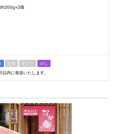
200g×2個
凍
定期
ギフト
のし
月以内に発送いたします。