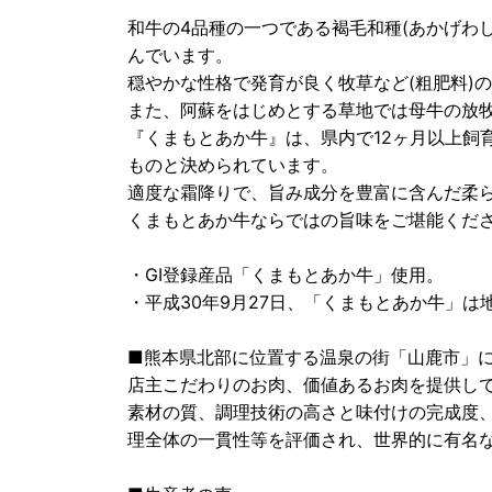
和牛の4品種の一つである褐毛和種(あかげわ
んでいます。
穏やかな性格で発育が良く牧草など(粗肥料)
また、阿蘇をはじめとする草地では母牛の放
『くまもとあか牛』は、県内で12ヶ月以上飼
ものと決められています。
適度な霜降りで、旨み成分を豊富に含んだ柔
くまもとあか牛ならではの旨味をご堪能くだ
・GI登録産品「くまもとあか牛」使用。
・平成30年9月27日、「くまもとあか牛」は地
■熊本県北部に位置する温泉の街「山鹿市」
店主こだわりのお肉、価値あるお肉を提供し
素材の質、調理技術の高さと味付けの完成度
理全体の一貫性等を評価され、世界的に有名