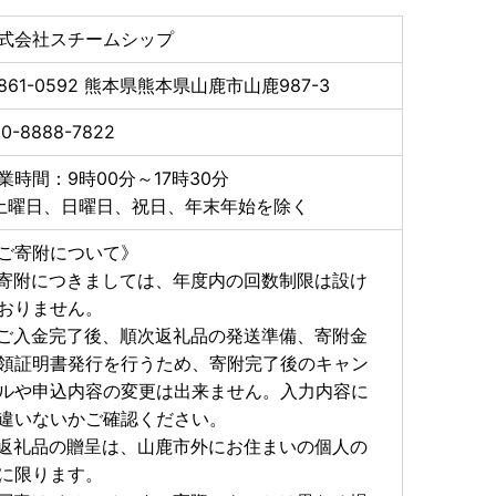
式会社スチームシップ
りも、お届けまでに時間を要する場合がございます。
861-0592
熊本県熊本県山鹿市山鹿987-3
お願い申し上げます。
0-8888-7822
ーーーーーーーーーーーーーーーーーー
いて】
業時間：9時00分～17時30分
さと納税の対象となる地方団体の指定について（通
土曜日、日曜日、祝日、年末年始を除く
37条の2第2項及び第314条の7第2項の規定に基づ
定されました。
ご寄附について》
月30日までです。
寄附につきましては、年度内の回数制限は設け
ーーーーーーーーーーーーーーーーーー
おりません。
ご入金完了後、順次返礼品の発送準備、寄附金
金及び返礼品発送に係る確認・連絡、各種お問い合わ
領証明書発行を行うため、寄附完了後のキャン
ものであり、それ以外の目的で使用するものではありま
おいて返礼品取扱い事業者に通知します。
ルや申込内容の変更は出来ません。入力内容に
ーーーーーーーーーーーーーーーーーー
違いないかご確認ください。
ついてのおしらせ】
返礼品の贈呈は、山鹿市外にお住まいの個人の
なります
に限ります。
ーーーーーーーーーーーーーーーーーー