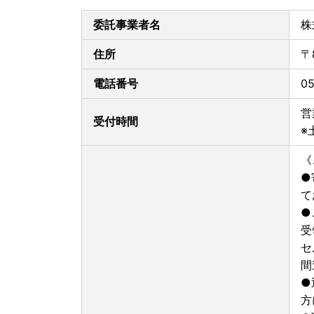
※日時指定・定期便・季節ものは除く
委託事業者名
株
発送停止に伴い、ポータルサイトに掲載の期日よ
住所
〒
ご迷惑をおかけいたしますが、何卒ご理解のほど
電話番号
05
ーーーーーーーーーーーーーーーーーーーーーー
【ふるさと納税の対象となる地方団体の指定につ
営
受付時間
山鹿市は令和7年9月26日付総務大臣通知「ふる
※
知）」にて、地方税法（昭和25年法律第226号）第
き、ふるさと納税の対象となる地方団体として指
《
指定対象期間は、令和7年10月1日から令和8年9
●
ーーーーーーーーーーーーーーーーーーーーーー
て
【個人情報の取り扱いについて】
●
お寄せいただいた個人情報は、寄附金の受付、入
受
せ、寄附の使い道のお知らせの広報等に利用する
せん。返礼品発送に関して、必要最低限の範囲に
セ
ーーーーーーーーーーーーーーーーーーーーーー
間
※重要※【『ヤマト運輸・転送対応の有料化』に
●
令和5年6月1日発送分より転送サービスが有料と
方
ーーーーーーーーーーーーーーーーーーーーーー