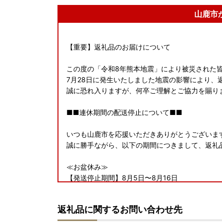
山鹿市
【重要】返礼品のお届けについて
この度の「令和8年熊本地震」により被災された
7月28日に発生いたしました地震の影響により、
誠に恐れ入りますが、何卒ご理解とご協力を賜り
■■連休期間の配送停止について■■
いつも山鹿市を応援いただきありがとうございま
誠に勝手ながら、以下の期間につきまして、返礼
≪お盆休み≫
【発送停止期間】8月5日〜8月16日
※日時指定・定期便・季節ものは除く
返礼品に関するお問い合わせ先
≪シルバーウィーク≫
【発送停止期間】9月14日〜9月27日