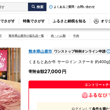
よくあるご質問・お問い合わせ
リでさがす
特集でさがす
ふるさと納税を知る
オリ
方
熊本県山鹿市の返礼品一覧
肉・ハム類
牛肉
熊本県山鹿市
ワンストップ特例オンライン申請
くまもとあか牛 サーロイン ステーキ 約400g[Z
27,000
寄附金額
エントリー＋チ
ログインして
条件を満た