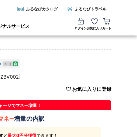
ふるなびカタログ
ふるなびトラベル
ジナルサービス
ログイン
お気に入り
カート
e
ま
自
BV002]
お気に入りに登録
ャージでマネー増量！
増量の内訳
すと
最大0円分獲得
できます！