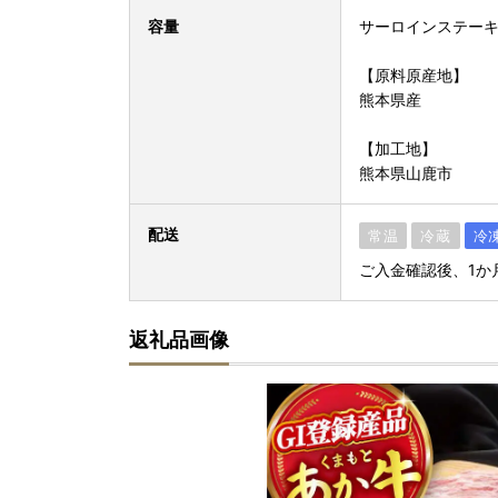
容量
サーロインステーキ約
【原料原産地】
熊本県産
【加工地】
熊本県山鹿市
配送
常温
冷蔵
冷
ご入金確認後、1か
返礼品画像