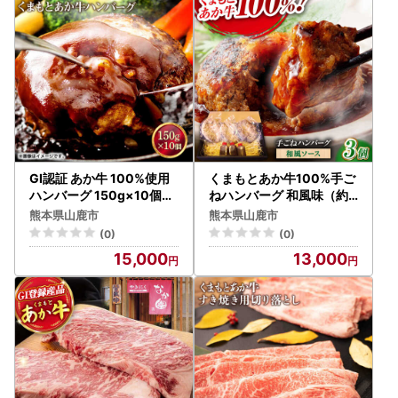
品発送に係る確認・連絡、各種お問い合わせ、寄附の使い道
のお知らせの広報等に利用するものであり、それ以外の目的
で使用するものではありません。返礼品発送に関して、必要
最低限の範囲において返礼品取扱い事業者に通知します。
ーーーーーーーーーーーーーーーーーーーーーーーーーーー
ーーーーーーーーーーーーー
※重要※【『ヤマト運輸・転送対応の有料化』についてのお
しらせ】
令和5年6月1日発送分より転送サービスが有料となります
GI認証 あか牛 100%使用
くまもとあか牛100%手ご
ーーーーーーーーーーーーーーーーーーーーーーーーーーー
ハンバーグ 150g×10個【
ねハンバーグ 和風味（約1
くまふる】[ZDX033]
40ｇ×３個） 【有限会
ーーーーーーーーーーーーー
熊本県山鹿市
熊本県山鹿市
社スイートサプライなかぞ
令和5年6月1日（木）受付分より荷物の送り状に記載された
(0)
(0)
の】[ZBV103]
住所以外にお届け先を変更（転送）する場合
15,000
13,000
送り状記載のお届け先から変更後のお届け先までの運賃（定
価・着払い）を収受いたします。※ヤマト運輸HPより抜粋
ーーーーーーーーーーーーーーーーーーーーーーーーーーー
ーーーーーーーーーーーーー
お届け先が変更となる場合は、事前にご連絡をお願いいたし
ます。