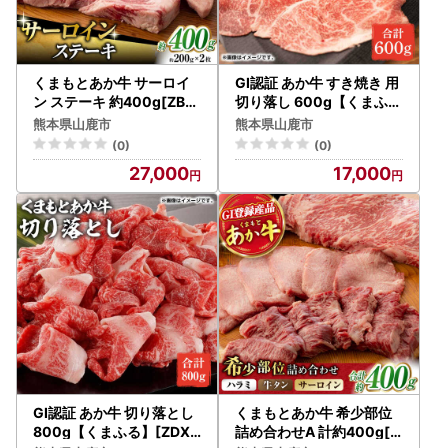
【寄附金受領証明書・ワンストップ特例申請書について】
寄附金受領証明書につきましては返礼品とは別に、入金確認
後30日以内に発送いたします。
くまもとあか牛 サーロイ
GI認証 あか牛 すき焼き 用
ン ステーキ 約400g[ZBV
切り落し 600g【くまふる
002]
】[ZDX035]
【ワンストップ特例申請書について】
熊本県山鹿市
熊本県山鹿市
ご入金確認後、返礼品とは別にワンストップ特例申請書をご
(0)
(0)
希望の寄附者様へ発送しております。
27,000
17,000
≪郵送先≫
〒861-0592 熊本県山鹿市山鹿９８７－３
山鹿市役所 ふるさと納税課 宛て
-お問合せ先-
▶寄附関連書類に関するお問い合わせ窓口
山鹿市役所 商工観光部 商工課
〒861-0592 熊本県山鹿市山鹿987-3
TEL：0968-41-5698
GI認証 あか牛 切り落とし
くまもとあか牛 希少部位
800g【くまふる】[ZDX0
詰め合わせA 計約400g[Z