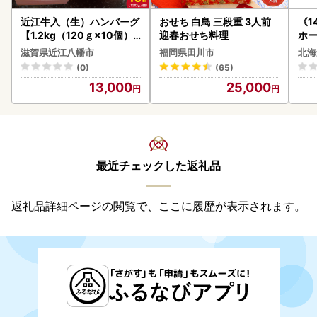
近江牛入（生）ハンバーグ
おせち 白鳥 三段重 3人前
《1
【1.2kg（120ｇ×10個）
迎春おせち料理
ホ
】【AG09W】
( 
滋賀県近江八幡市
福岡県田川市
北海
クラ
(0)
(65)
贈答
13,000
25,000
御中
い 
ル 
02
最近チェックした返礼品
返礼品詳細ページの閲覧で、ここに履歴が表示されます。