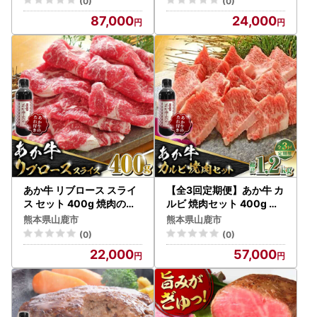
(0)
(0)
87,000
24,000
あか牛 リブロース スライ
【全3回定期便】あか牛 カ
ス セット 400g 焼肉の【
ルビ 焼肉セット 400g 【
有限会社 三協畜産】 九州
有限会社 三協畜産】 国産
熊本県山鹿市
熊本県山鹿市
産 国産 赤身[ZEB037]
赤身 赤牛 [ZEB051]
(0)
(0)
22,000
57,000