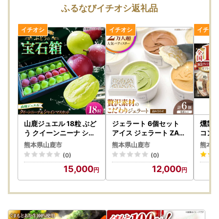
※日時指定・定期便・季節ものは除く
ふるなびイチオシ返礼品
発送停止に伴い、ポータルサイトに掲載の期日よりも、お届
けまでに時間を要する場合がございます。
ご迷惑をおかけいたしますが、何卒ご理解のほどお願い申し
上げます。
ーーーーーーーーーーーーーーーーーーーーーーーーーーー
ーーーーーーーーーーーーー
【ふるさと納税の対象となる地方団体の指定について】
山鹿市は令和7年9月26日付総務大臣通知「ふるさと納税の
対象となる地方団体の指定について（通知）」にて、地方税
山鹿ジュエル 18粒 ぶど
ジェラート 6個セット
燻製
法（昭和25年法律第226号）第37条の2第2項及び第314条の
う クイーンニーナ シャ
アイス ジェラート ZAR
コン
インマスカット 高級 贈
001
(約4
7第2項の規定に基づき、ふるさと納税の対象となる地方団体
熊本県山鹿市
熊本県山鹿市
熊本県
答用 贈り物 ギフト 熊本
ト 粗
として指定されました。
(0)
(0)
県産 熊本 山鹿【合同会
ースハム 
指定対象期間は、令和7年10月1日から令和8年9月30日まで
15,000
12,000
社 社方園】[ZBZ053]
詰め合
です。
製工房 
ーーーーーーーーーーーーーーーーーーーーーーーーーーー
ーーーーーーーーーーーーー
【個人情報の取り扱いについて】
お寄せいただいた個人情報は、寄附金の受付、入金及び返礼