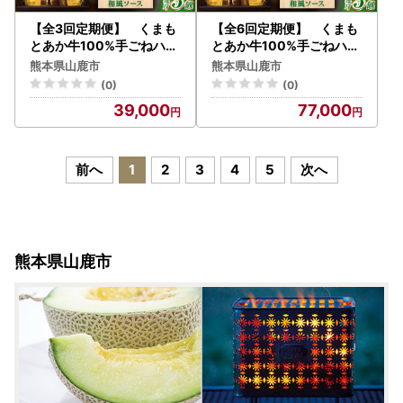
【全3回定期便】 くまも
【全6回定期便】 くまも
とあか牛100%手ごねハン
とあか牛100%手ごねハン
バーグ 和風味（約140ｇ×
バーグ 和風味（約140ｇ×
熊本県山鹿市
熊本県山鹿市
３個） 【有限会社スイー
３個） 【有限会社スイー
(0)
(0)
トサプライなかぞの】[ZB
トサプライなかぞの】[ZB
39,000
77,000
V104]
V105]
前へ
1
2
3
4
5
次へ
熊本県山鹿市