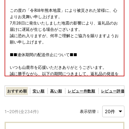
この度の「令和8年熊本地震」により被災された皆様に、心
よりお見舞い申し上げます。
7月28日に発生いたしました地震の影響により、返礼品のお
届けに遅延が生じる場合がございます。
誠に恐れ入りますが、何卒ご理解とご協力を賜りますようお
願い申し上げます。
■■連休期間の配送停止について■■
いつも山鹿市を応援いただきありがとうございます。
誠に勝手ながら、以下の期間につきまして、返礼品の発送を
停止させていただきます。
おすすめ順
安い順
高い順
レビュー件数順
レビュー評価順
≪お盆休み≫
【発送停止期間】8月5日〜8月16日
※日時指定・定期便・季節ものは除く
1
~
20
件(全
234
件)
表示切替：
≪シルバーウィーク≫
【発送停止期間】9月14日〜9月27日