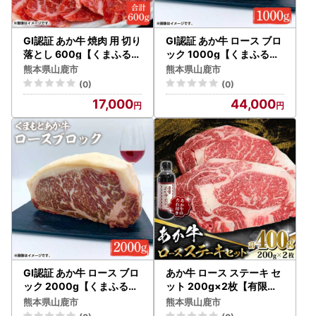
GI認証 あか牛 焼肉 用 切り
GI認証 あか牛 ロース ブロ
落とし 600g【くまふる】
ック 1000g【くまふる】[
[ZDX036]
ZDX038]
熊本県山鹿市
熊本県山鹿市
(0)
(0)
17,000
44,000
GI認証 あか牛 ロース ブロ
あか牛 ロース ステーキ セ
ック 2000g【くまふる】
ット 200g×2枚【有限会
[ZDX039]
社 三協畜産】 国産 赤身 赤
熊本県山鹿市
熊本県山鹿市
牛 [ZEB011]