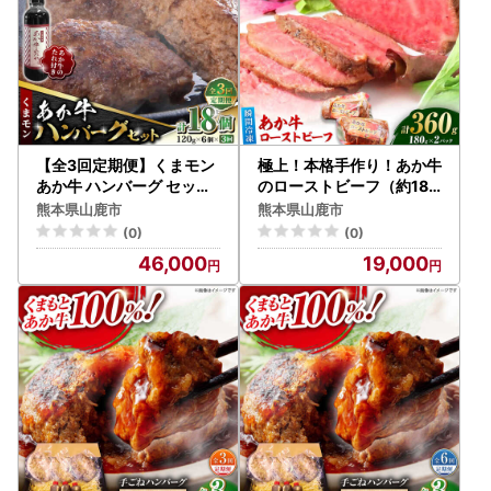
【全3回定期便】くまモン
極上！本格手作り！あか牛
あか牛 ハンバーグ セット
のローストビーフ（約180
120g×6個【有限会社
g×2）【オルガニコ山鹿】
熊本県山鹿市
熊本県山鹿市
三協畜産】 国産 赤身 赤牛
[ZFH009]
(0)
(0)
[ZEB056]
46,000
19,000