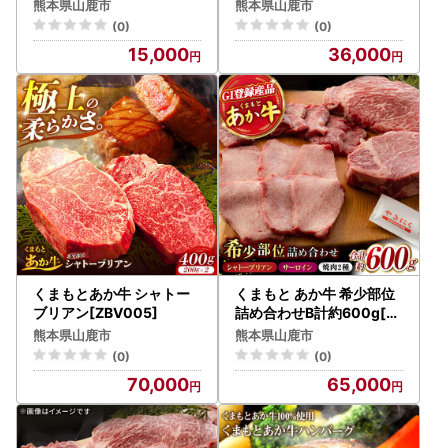
40]
BV003]
▶返礼品や配送に関するお問い合わせ窓口
熊本県山鹿市
熊本県山鹿市
山鹿市ふるさと納税サポート室
(0)
(0)
TEL：050-8888-7822
15,000
36,000
Mail：yamaga@steamship.co.jp
受付時間：平日9:00-17:30
※土曜日・日曜日・祝日および年末年始は対応いたしかねま
す。
くまもとあか牛 シャトー
くまもと あか牛 希少部位
ブリアン[ZBV005]
詰め合わせB計約600g[Z
BV006]
熊本県山鹿市
熊本県山鹿市
(0)
(0)
70,000
65,000