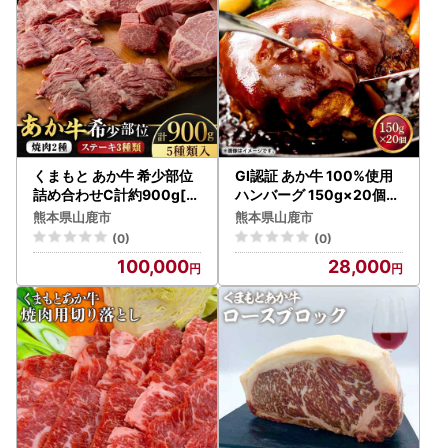
くまもと あか牛 希少部位
GI認証 あか牛 100%使用
詰め合わせC計約900g[Z
ハンバーグ 150g×20個【
BV007]
くまふる】[ZDX034]
熊本県山鹿市
熊本県山鹿市
(0)
(0)
100,000
28,000