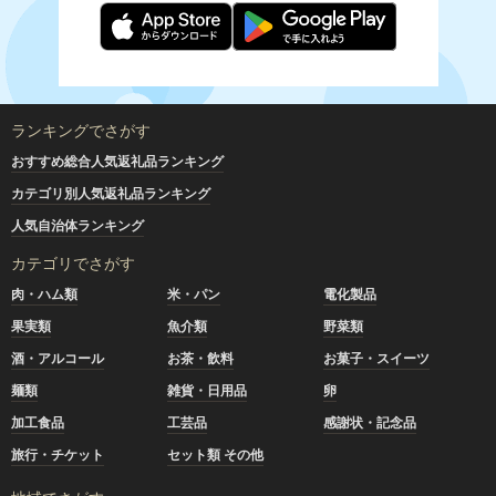
ランキングでさがす
おすすめ総合人気返礼品ランキング
カテゴリ別人気返礼品ランキング
人気自治体ランキング
カテゴリでさがす
肉・ハム類
米・パン
電化製品
果実類
魚介類
野菜類
酒・アルコール
お茶・飲料
お菓子・スイーツ
麺類
雑貨・日用品
卵
加工食品
工芸品
感謝状・記念品
旅行・チケット
セット類 その他