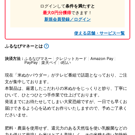
ログインして
条件を満たすと
最大0円分獲得
できます！
新規会員登録／ログイン
使える店舗・サービス一覧
ふるなびマネーとは
決済方法：
ふるなびマネー
クレジットカード
Amazon Pay
PayPay
楽天ペイ
d払い
現在「米ぬかパウダー」がテレビ番組で話題となっており、ご注
文が集中しております。
本製品は、厳選したこだわりの米ぬかをじっくりと炒り、丁寧に
ひいて、ひとつひとつ手作業で仕上げております。
発送までにお待たせしてしまい大変恐縮ですが、一日でも早くお
届けできるよう心を込めてお作りいたしますので、予めご了承く
ださいませ。
肥料・農薬を使用せず、還元力のある天然塩を使い乳酸菌などの
力を借りて栽培した米はとても美味しく、その米糠を使い加熱粉