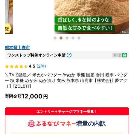
熊本県山鹿市
ワンストップ特例オンライン申請
e
ま
自
4.5
(2件)
＼TVで話題／ 米ぬかパウダー 米ぬか 米糠 国産 食用 粉末 パウダ
ー 糠 米糠 ぬか床 ぬか漬け 玄米 熊本県 山鹿市【株式会社 夢アグ
リ】[ZCL011]
12,000
寄附金額
エントリー＋チャージでマネー増量！
増量の内訳