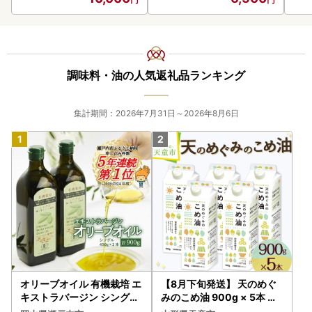
調味料・油の人気返礼品ランキング
集計期間：2026年7月31日～2026年8月6日
オリーブオイル 有機栽培 エ
【8月下旬発送】 天のめぐ
キストラバージン シングル
みのこめ油 900g × 5本 米
2本 オリーブオイル
油