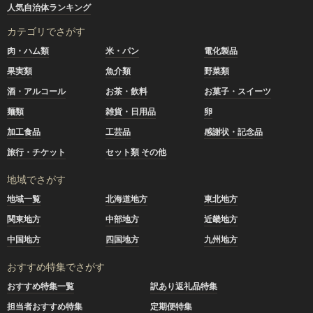
人気自治体ランキング
カテゴリでさがす
肉・ハム類
米・パン
電化製品
果実類
魚介類
野菜類
酒・アルコール
お茶・飲料
お菓子・スイーツ
麺類
雑貨・日用品
卵
加工食品
工芸品
感謝状・記念品
旅行・チケット
セット類 その他
地域でさがす
地域一覧
北海道地方
東北地方
関東地方
中部地方
近畿地方
中国地方
四国地方
九州地方
おすすめ特集でさがす
おすすめ特集一覧
訳あり返礼品特集
担当者おすすめ特集
定期便特集