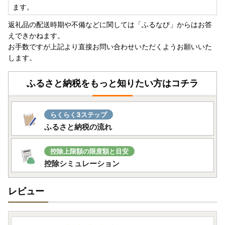
〒861-0592 熊本県山鹿市山鹿９８７－３
ます。
山鹿市役所 ふるさと納税課 宛て
返礼品の配送時期や不備などに関しては「ふるなび」からはお答
えできかねます。
お手数ですが上記より直接お問い合わせいただくようお願いいた
-お問合せ先-
します。
▶寄附関連書類に関するお問い合わせ窓口
ふるさと納税をもっと知りたい方はコチラ
山鹿市役所 商工観光部 商工課
〒861-0592 熊本県山鹿市山鹿987-3
TEL：0968-41-5698
らくらく3ステップ
ふるさと納税の流れ
▶返礼品や配送に関するお問い合わせ窓口
山鹿市ふるさと納税サポート室
TEL：050-8888-7822
控除上限額の限度額と目安
Mail：yamaga@steamship.co.jp
控除シミュレーション
受付時間：平日9:00-17:30
※土曜日・日曜日・祝日および年末年始は対応いたしかねま
レビュー
す。