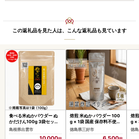
この返礼品を見た人は、こんな返礼品も見ています
食べる米ぬかパウダー ぬ
焙煎 米ぬか パウダー 100
焙煎
かだけん100g 3袋セット
g × 1袋 国産 保存料不使用
g 
米ぬか
【 米ぬか 】
料不
島根県出雲市
徳島県三好市
徳島
10,000
6,500