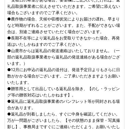
ーーーーーーーーーーーーーーーーーーーーーーーーーーー
礼品取扱事業者に伝えさせていただきます。ご希望に添えない
ーーーーーーーーーーーーー
場合もございますのでご了承ください。
令和5年6月1日（木）受付分より荷物の送り状に記載された
●農作物の場合、天候や収穫状況によりお届けの遅れ、早まり
住所以外にお届け先を変更（転送）する場合
など時期がずれることがございます。また、手配ができない場
送り状記載のお届け先から変更後のお届け先までの運賃（定
合は、別途ご連絡させていただく場合がございます。
価・着払い）を収受いたします。※ヤマト運輸HPより抜粋
●長期不在等により返礼品をお受取りできなかった場合、再発
ーーーーーーーーーーーーーーーーーーーーーーーーーーー
送はいたしかねますのでご了承ください。
ーーーーーーーーーーーーー
●山鹿市からは返礼品の発送連絡はいたしておりません。（一
お届け先が変更となる場合は、事前にご連絡をお願いいたし
部の返礼品取扱事業者から返礼品の発送連絡がある場合がござ
ます。
います。）
●12月にお申込の返礼品の送付は、発送予定日よりもさらに日
数がかかる場合がございます。ご了承いただきますようお願い
【寄附金受領証明書・ワンストップ特例申請書について】
いたします。
寄附金受領証明書につきましては返礼品とは別に、入金確認
●贈答用として出品している返礼品を除き、【のし・ラッピン
後30日以内に発送いたします。
グ等の贈答対応はいたしかねます】。
●返礼品に返礼品取扱事業者のパンフレット等が同封される場
【ワンストップ特例申請書について】
合があります。
ご入金確認後、返礼品とは別にワンストップ特例申請書をご
●返礼品が到着しましたら、すぐに中身を確認してください。
希望の寄附者様へ発送しております。
万が一問題がございましたら、【その状態のまま保管・写真撮
≪郵送先≫
影し】、事務局まですぐにご連絡いただくよう、お願いいたし