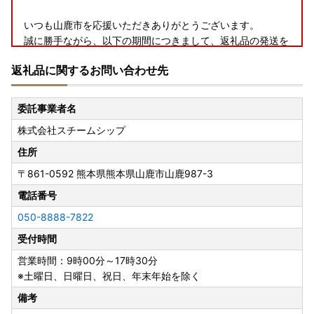
いつも山鹿市を応援いただきありがとうございます。
誠に勝手ながら、以下の期間につきまして、返礼品の発送を
停止させていただきます。
返礼品に関するお問い合わせ先
≪お盆休み≫
【発送停止期間】8月5日〜8月16日
委託事業者名
※日時指定・定期便・季節ものは除く
株式会社スチームシップ
≪シルバーウィーク≫
住所
【発送停止期間】9月14日〜9月27日
〒861-0592
熊本県熊本県山鹿市山鹿987-3
※日時指定・定期便・季節ものは除く
電話番号
発送停止に伴い、ポータルサイトに掲載の期日よりも、お届
050-8888-7822
けまでに時間を要する場合がございます。
受付時間
ご迷惑をおかけいたしますが、何卒ご理解のほどお願い申し
上げます。
営業時間：9時00分～17時30分
※土曜日、日曜日、祝日、年末年始を除く
ーーーーーーーーーーーーーーーーーーーーーーーーーーー
備考
ーーーーーーーーーーーーー