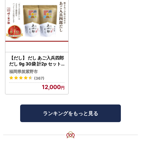
【だし】 だし あご入兵四郎
だし 9g 30袋 計2p セット
21760217
福岡県筑紫野市
(367)
12,000
ランキングをもっと見る