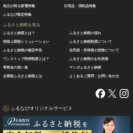
地元が誇る家電特集
日用品・消耗品特集
ふるなび限定特集
ふるさと納税を知る
ふるさと納税とは？
ふるさと納税の流れ
控除上限額シミュレーション
ふるさと納税制度について
ふるさと納税の確定申告
住民税・所得税の控除について
ワンストップ特例制度とは？
ふるさと納税のお礼特典
寄附金の使い道
マンガふるさと納税
企業版ふるさと納税とは
よくあるご質問・お問い合わせ
ふるなびオリジナルサービス