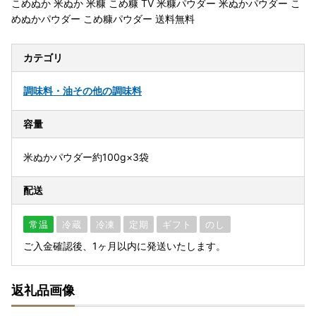
こめぬか 米ぬか 米糠 こめ糠 TV 米糠パウダー 米ぬかパウダー こ
めぬかパウダー こめ糠パウダー 送料無料
カテゴリ
調味料・油
その他の調味料
容量
米ぬかパウダー約100g×3袋
配送
常温
冷蔵
冷凍
定期
ギフト
のし
ご入金確認後、1ヶ月以内に発送いたします。
返礼品画像