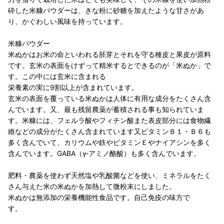
砕した米糠パウダーは、きな粉に砂糖を加えたような甘さがあ
り、かぐわしい風味を持っています。
米糠パウダー
米ぬかはお米の命といわれる胚芽とそれを守る種皮と果皮が原料
です。玄米の表面をけずって精米するとできるのが「米ぬか」で
す。この中には玄米に含まれる
栄養素の実に9割以上が含まれています。
玄米の表面を覆っている米ぬかは人体に有用な成分をたくさん含
んでいます。又、最も残留農薬が蓄積される事も知られていま
す。米糠には、フェルラ酸やフィチン酸また表皮部分には食物繊
維などの成分がたくさん含まれています又ビタミンＢ１・Ｂ６も
多く含んでいて、カリウムや鉄やビタミンＥやナイアシンを多く
含んでいます。GABA（γ-アミノ酪酸）も多く含んでいます。
肥料・農薬を使わず天然塩や乳酸菌などを使い、ミネラルをたく
さん与えた米の米ぬかを加熱して微粉末にしました。
米ぬかは無添加の栄養機能性食品です。自己免疫の味方で
す。