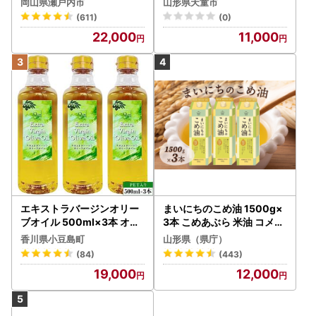
岡山県瀬戸内市
山形県天童市
(611)
(0)
22,000
11,000
エキストラバージンオリー
まいにちのこめ油 1500g×
ブオイル 500ml×3本 オリ
3本 こめあぶら 米油 コメ油
ーブオイル 食用油
揚げ物 炒め物 サラダ 山形
香川県小豆島町
山形県（県庁）
県 食用油 食用オイル 調理
(84)
(443)
油 油 食品 山形県 F2Y-173
19,000
12,000
0