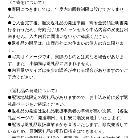
【ふるさと納税の対象となる地方団体の指定について】
《ご寄附について》
山鹿市は令和7年9月26日付総務大臣通知「ふるさと納税の
●寄附につきましては、年度内の回数制限は設けておりませ
対象となる地方団体の指定について（通知）」にて、地方税
ん。
法（昭和25年法律第226号）第37条の2第2項及び第314条の
●ご入金完了後、順次返礼品の発送準備、寄附金受領証明書発
7第2項の規定に基づき、ふるさと納税の対象となる地方団体
行を行うため、寄附完了後のキャンセルや申込内容の変更は出
として指定されました。
来ません。入力内容に間違いないかご確認ください。
指定対象期間は、令和7年10月1日から令和8年9月30日まで
●返礼品の贈呈は、山鹿市外にお住まいの個人の方に限りま
です。
す。
ーーーーーーーーーーーーーーーーーーーーーーーーーーー
●写真はイメージです。実際のものとは異なる場合がありま
ーーーーーーーーーーーーー
す。また、小物類は返礼品に含まれません。
【個人情報の取り扱いについて】
●内容量やサイズは多少の誤差が生じる場合がありますのでご
お寄せいただいた個人情報は、寄附金の受付、入金及び返礼
了承ください。
品発送に係る確認・連絡、各種お問い合わせ、寄附の使い道
のお知らせの広報等に利用するものであり、それ以外の目的
《返礼品の発送について》
で使用するものではありません。返礼品発送に関して、必要
●配送地域限定の返礼品がありますので、お申込み前に必ず返
最低限の範囲において返礼品取扱い事業者に通知します。
礼品ページをご確認ください。
ーーーーーーーーーーーーーーーーーーーーーーーーーーー
●返礼品の発送は返礼品取扱事業者の準備が整い次第、【各返
ーーーーーーーーーーーーー
礼品ページの「発送期日」を目安に順次発送】いたします。
※重要※【『ヤマト運輸・転送対応の有料化』についてのお
●配送は返礼品取扱事業者から直送いたします。順次発送して
しらせ】
いるため、原則返礼品の受取日指定はできません。
令和5年6月1日発送分より転送サービスが有料となります
受取日の希望がある場合、要望欄にご記入いただければ、返