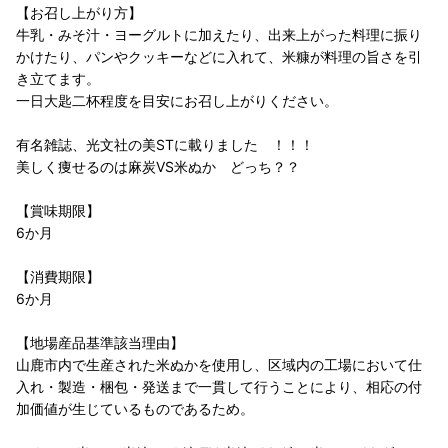
【お召し上がり方】
牛乳・みそ汁・ヨーグルトに加えたり、出来上がった料理に振り
かけたり、パンやクッキーなどに入れて、米糠が料理の旨さを引
き立てます。
一日大匙二杯程度を目安にお召し上がりください。
有名雑誌、光文社の美STに載りました ！！！
美しく痩せるのは麻炭VS米ぬか どっち？？
【賞味期限】
6か月
【消費期限】
6か月
【地場産品基準該当理由】
山鹿市内で生産された米ぬかを使用し、区域内の工場において仕
入れ・製造・梱包・発送まで一貫して行うことにより、相応の付
加価値が生じているものであるため。