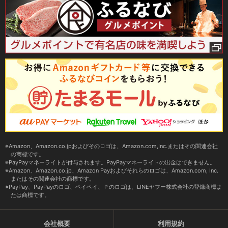
Amazon、Amazon.co.jpおよびそのロゴは、Amazon.com,Inc.またはその関連会社
の商標です。
PayPayマネーライトが付与されます。PayPayマネーライトの出金はできません。
Amazon、Amazon.co.jp、Amazon Payおよびそれらのロゴは、Amazon.com, Inc.
またはその関連会社の商標です。
PayPay、PayPayのロゴ、ペイペイ、Ｐのロゴは、LINEヤフー株式会社の登録商標ま
たは商標です。
会社概要
利用規約