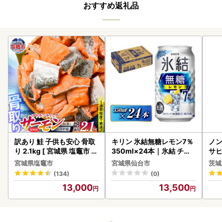
おすすめ返礼品
訳あり 鮭 子供も安心 骨取
キリン 氷結無糖レモン7％
ノン
り 2.1kg [ 宮城県 塩竈市 ]
350ml×24本｜氷結 チュ
サヒ
鮭
ーハイ 仙台市
本 
宮城県塩竈市
宮城県仙台市
茨城
守
(134)
(0)
13,000
13,500