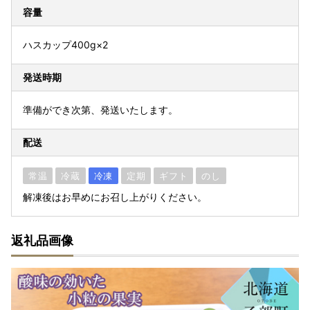
容量
ハスカップ400g×2
発送時期
準備ができ次第、発送いたします。
配送
常温
冷蔵
冷凍
定期
ギフト
のし
解凍後はお早めにお召し上がりください。
返礼品画像