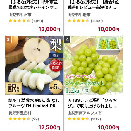
【ふるなび限定】甲州市産
【ふるなび限定】【総合1位
厳選旬の大粒シャインマス
獲得!! レビュー高評価★】
カット 約1.3kg 2～3房【2
〈2026年度配送分〉山梨
山梨県甲州市
山梨県甲府市
026年発送】（MG）B12-
県産 シャインマスカット 2
(1369)
(2009)
472 FN-Limited-VO シャ
～3房（1.0kg以上）シャイ
13,000
10,000
インマスカット フルーツ
ン フルーツ FN-Limited-S
P
訳あり梨 豊水 約5㎏ 梨 なし
★TBSテレビ系列「ひるお
フルーツ FN-Limited-PR
び」で取り上げられました
！★＜2026年発送先行予
長野県豊丘村
山梨県南アルプス市
約＞絶品！南アルプス市産
(29)
(1112)
シャインマスカット1.2kg A
12,500
10,000
LPAA003 | 人気 山梨産 高