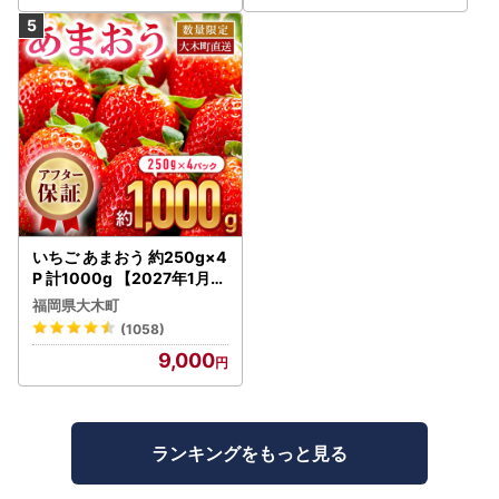
評価 ランキング おすすめ |
いちご あまおう 約250g×4
P 計1000g 【2027年1月～
4月に順次出荷予定】いち
福岡県大木町
ご CB223
(1058)
9,000
ランキングをもっと見る