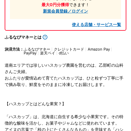
最大0円分獲得
できます！
新規会員登録／ログイン
使える店舗・サービス一覧
ふるなびマネーとは
決済方法：
ふるなびマネー
クレジットカード
Amazon Pay
PayPay
楽天ペイ
d払い
道南エリアでは珍しいハスカップ農園を営むのは、乙部町の山科
さんご夫婦。
おふたりが愛情込めて育てたハスカップは、ひと粒ずつ丁寧に手
で摘み取り、鮮度をそのままに冷凍してお届けします。
【ハスカップとはどんな果実？】
「ハスカップ」は、北海道に自生する希少な小果実です。その特
徴的な酸味を活かし、お菓子やジャムなどに使われています。
アイヌの言葉で「枝の上にたくさんなるもの」を意味する「ハシ