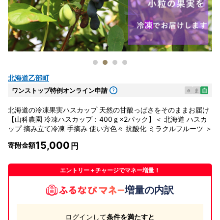
北海道乙部町
ワンストップ特例オンライン申請
e
ま
自
北海道の冷凍果実ハスカップ 天然の甘酸っぱさをそのままお届け
【山科農園 冷凍ハスカップ：400ｇ×2パック】＜ 北海道 ハスカ
ップ 摘み立て冷凍 手摘み 使い方色々 抗酸化 ミラクルフルーツ ＞
15,000
寄附金額
エントリー＋チャージでマネー増量！
増量の内訳
ログインして
条件を満たすと