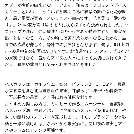
カプ」が名前の由来となっています。和名は「クロミノウグイス
カグラ」といい、「うぐいすが鳴くころに神楽の舞に似た花が咲
き、黒い果実が実る」ということが由来です。花言葉は「愛の契
り」。2つの花が寄り添うように咲く様子から決められました。ハ
スカップの味は、強い酸味とほのかな甘みが特徴ですが、果実が
熟すと甘くなる一方、その頃には実が柔らかくなることから、生
食での流通が難しく、冷凍でのお届けとなります。旬は、6月上旬
から8月中旬の初夏にかけてです。北海道では、ハスカップはただ
の果実ではなく、昔からアイヌの人々によって大切にされてきて
おり、食用や薬用として長く利用されてきました。
ハスカップは、カルシウム・鉄分・ビタミンB・C・Eなど、豊富
な栄養素を含む北海道原産の果実。甘酸っぱい味わいが特徴で、
「不老長寿の果実」とも呼ばれる健康食材です。
おすすめの楽しみ方は、ミキサーで作るスムージーや、自家製の
ハスカップ酒。牛乳とバナナに少量のハスカップを加えれば、や
さしい酸味のスムージーが完成します。また、ブランデーや氷砂
糖と一緒に漬ければ、さわやかな果実酒に。使用後の果実もアイ
スやジャムにアレンジ可能です。