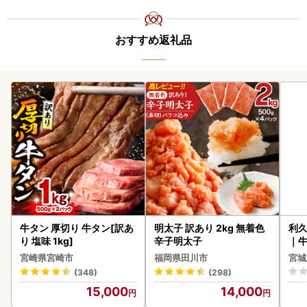
おすすめ返礼品
牛タン 厚切り 牛タン[訳あ
明太子 訳あり 2kg 無着色
利久
り 塩味 1kg]
辛子明太子
｜
宮崎県宮崎市
福岡県田川市
宮城
(348)
(298)
15,000
14,000