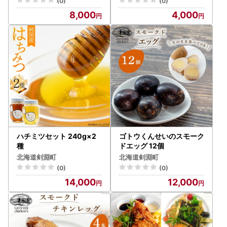
(0)
(0)
8,000
4,000
ハチミツセット 240g×2
ゴトウくんせいのスモーク
種
ドエッグ 12個
北海道剣淵町
北海道剣淵町
(0)
(0)
14,000
12,000