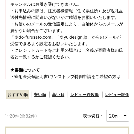
キャンセルはお引き受けできません。
・お申込みの際は、注文者様情報（住民票住所）及び返礼品
送付先情報に間違いがないかご確認をお願いいたします。
・お使いのメールの受信設定により、自治体からのメールが
届かない場合がございます。
「＠do-furusato.com」「＠yuidesign.jp」からのメールが
受信できるよう設定をお願いいたします。
・クレジットカードをご利用の場合は、名義が寄附者様の氏
名と一致するかご確認ください。
★書類について
・寄附金受領証明書(ワンストップ特例申請をご希望の方は
申請書類を含む)は、返礼品とは別で郵送いたします。
おすすめ順
安い順
高い順
レビュー件数順
レビュー評価順
★返礼品について
・お受け取り日指定はできません。
・長期ご不在でお受取不可の期間がございましたら、必ず備
1
~
20
件(全
82
件)
表示切替：
考欄に「不在:○○」とご記入ください。
・返礼品送付先ご住所の誤り等のお申込内容不備や、受取人
様のご都合により返礼品がお届けできない場合、再送はいた