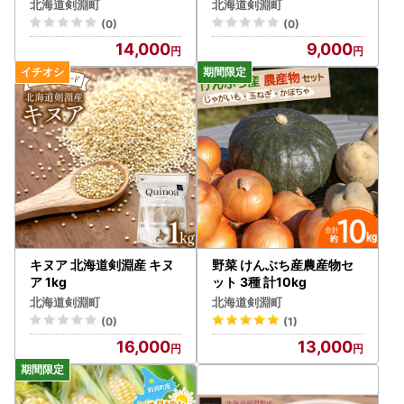
北海道剣淵町
北海道剣淵町
(0)
(0)
14,000
9,000
キヌア 北海道剣淵産 キヌ
野菜 けんぶち産農産物セ
ア 1kg
ット 3種 計10kg
北海道剣淵町
北海道剣淵町
(0)
(1)
16,000
13,000