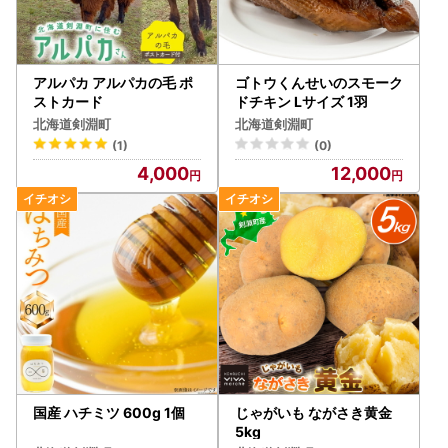
アルパカ アルパカの毛 ポ
ゴトウくんせいのスモーク
ストカード
ドチキン Lサイズ 1羽
北海道剣淵町
北海道剣淵町
(1)
(0)
4,000
12,000
国産 ハチミツ 600g 1個
じゃがいも ながさき黄金
5kg