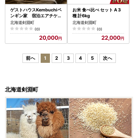
ゲストハウスKembuchiペ
お米 食べ比べ セット A 3
ンギン家 宿泊エアチケッ
種 計6kg
ト (1名様分)
北海道剣淵町
北海道剣淵町
(0)
(0)
20,000
22,000
前へ
1
2
3
4
5
次へ
北海道剣淵町