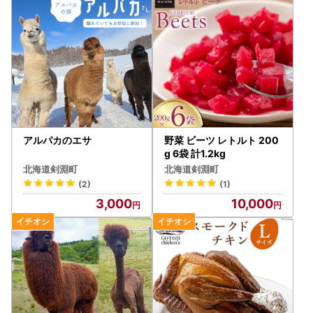
・カラーやサイズ、種類などを選択する返礼品について、ご
希望がある場合は必ず備考欄に記入いただきますようお願い
いたします。
・返礼品の送付は、剣淵町外にお住まいの方に限らせていた
だきます。
★個人情報について
剣淵町ふるさと納税事業の範囲内で各種委託業者に情報提供
します。
アルパカのエサ
野菜 ビーツ レトルト 200
・ふるさと納税事務処理、申請書類の各種手続きのため
g 6袋 計1.2kg
・お礼の品発送のため
北海道剣淵町
北海道剣淵町
・お問い合わせ回答、履歴管理、サービス向上のため
(2)
(1)
・ふるさと納税のカタログ、メールマガジン、資料の送付、
3,000
10,000
その他サービスの提供のため