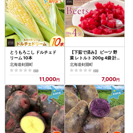
とうもろこし ドルチェド
【下茹で済み】 ビーツ 野
リーム 10本
菜 レトルト 200g 4袋 計8
00g
北海道剣淵町
北海道剣淵町
(0)
(0)
11,000
7,000