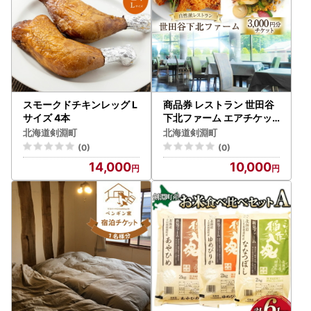
スモークドチキンレッグ L
商品券 レストラン 世田谷
サイズ 4本
下北ファーム エアチケッ
ト 3000円分
北海道剣淵町
北海道剣淵町
(0)
(0)
14,000
10,000