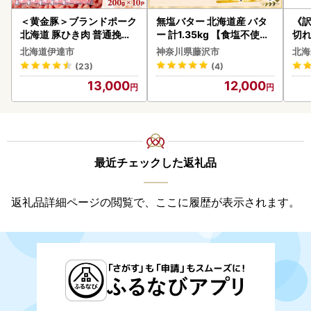
＜黄金豚＞ブランドポーク
無塩バター 北海道産 バタ
《
北海道 豚ひき肉 普通挽き
ー 計1.35kg 【食塩不使用
切れ
200g 10パック 計2kg
】
0g 
北海道伊達市
神奈川県藤沢市
北海
(23)
(4)
13,000
12,000
最近チェックした返礼品
返礼品詳細ページの閲覧で、ここに履歴が表示されます。