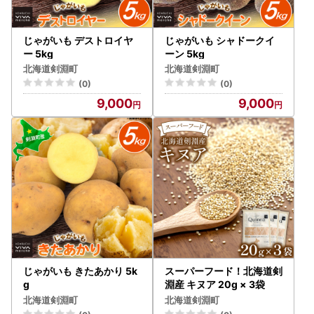
じゃがいも デストロイヤ
じゃがいも シャドークイ
ー 5kg
ーン 5kg
北海道剣淵町
北海道剣淵町
(0)
(0)
9,000
9,000
じゃがいも きたあかり 5k
スーパーフード！北海道剣
g
淵産 キヌア 20g × 3袋
北海道剣淵町
北海道剣淵町