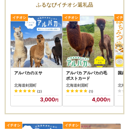
しません。また寄附金の返金もいたしかねます。
ふるなびイチオシ返礼品
・手配状況次第では返礼品送付先ご住所の変更ができない場
合があります。また転送する場合は転送料金(受取人着払い)
が発生しますので、ご了承ください。
・「のし」可の返礼品を除き、のしの対応はいたしかねま
す。
・配送業者の指定はいたしかねます。また返礼品によって異
なります。
・事前に出荷日のご案内は行っておりません。また、ご要望
をいただいても対応いたしかねます。
・返礼品をお届けする際の配送伝票について、ご依頼主には
ご寄附者様のお名前が入ります。変更はいたしかねますので
アルパカのエサ
アルパカ アルパカの毛
国産 
ご了承ください。
ポストカード
・お受取人様の郵便受けにお届けする返礼品（メール便）に
北海道剣淵町
北海道剣淵町
北海道
つきましては、依頼主様のお名前は配送伝票に印字されませ
(2)
(1)
ん。なお、ふるさと納税の記載が入りますのでご了承くださ
3,000
4,000
い。
・複数の返礼品を選択頂いた場合、個別発送になることもご
ざいます。
・返礼品に不具合がある場合、お受け取り後、早急にご連絡
ください。経過しすぎると対応できません。