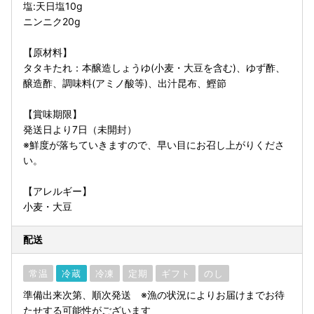
塩:天日塩10g
ニンニク20g
【原材料】
タタキたれ：本醸造しょうゆ(小麦・大豆を含む)、ゆず酢、
醸造酢、調味料(アミノ酸等)、出汁昆布、鰹節
【賞味期限】
発送日より7日（未開封）
※鮮度が落ちていきますので、早い目にお召し上がりくださ
い。
【アレルギー】
小麦・大豆
配送
常温
冷蔵
冷凍
定期
ギフト
のし
準備出来次第、順次発送 ※漁の状況によりお届けまでお待
たせする可能性がございます