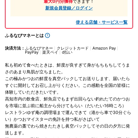
最大0円分獲得
できます！
新規会員登録／ログイン
使える店舗・サービス一覧
ふるなびマネーとは
決済方法：
ふるなびマネー
クレジットカード
Amazon Pay
PayPay
楽天ペイ
d払い
私も初めて食べたときは、鮮度が良すぎて身がもちもちしてうま
さのあまり鳥肌が立ちました。
この極みかつおの鮮度を真空パックしてお送りします、届いたら
すぐに開封してお召し上がりください。この感動を全国の皆様に
体験していただきたいです。
高知市内の飲食店、鮮魚店でもまず出回らない釣れたてのかつお
を市場に並ぶ前に船主から分けてもらい（だいたい16時ころ）
レストランゆず庵の調理場まで運んできて（港から車で30分ぐら
い）かつおマイスターの免許を持つ私がさばいて
無農薬の藁でわら焼きたたきし眞空パックしてその日の夕方に発
送します。