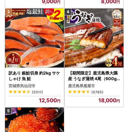
9,000
8,000
訳あり 銀鮭切身 約2kg サケ
【期間限定】鹿児島県大隅
しゃけ 魚 鮭
産 うなぎ蒲焼 4尾（600g
） KN007-004-04-cp18
宮城県気仙沼市
鹿児島県鹿屋市
うなぎ 鰻 魚 惣菜 総菜
(2511)
(5765)
12,500
18,000