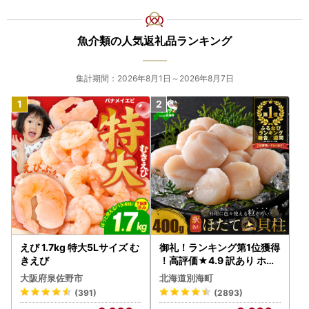
魚介類の人気返礼品ランキング
集計期間：2026年8月1日～2026年8月7日
えび 1.7kg 特大5Lサイズ む
御礼！ランキング第1位獲得
きえび
！高評価★4.9 訳あり ホタ
テ 400g（ほたて 帆立 貝柱
大阪府泉佐野市
北海道別海町
冷凍 ）
(391)
(2893)