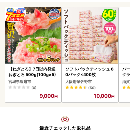
【ねぎとろ】7日以内発送
ソフトパックティッシュ 6
バー
ねぎとろ 500g(100g×5)
0パック×400枚
クラ
アボ
宮城県塩竈市
大阪府泉佐野市
滋賀
ン
(0)
(50)
9,000
10,000
最近チェックした返礼品