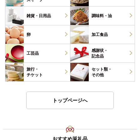
雑貨・
日用品
調味料・
油
卵
加工食品
感謝状・
工芸品
記念品
旅行・
セット類・
チケット
その他
トップページへ
おすすめ返礼品