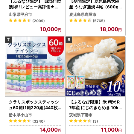
【ふるなび限定】【総合1位
【期間限定】鹿児島県大隅
獲得!! レビュー高評価★】
産 うなぎ蒲焼 4尾（600g
〈2026年度配送分〉山梨
） KN007-004-04-cp18
山梨県甲府市
鹿児島県鹿屋市
県産 シャインマスカット 2
うなぎ 鰻 魚 惣菜 総菜
(2009)
(5765)
～3房（1.0kg以上）シャイ
10,000
18,000
ン フルーツ FN-Limited-S
P
クラリスボックスティッシ
【ふるなび限定】米 精米 R
ュ60箱(1箱220組(440枚))
7年産 にじのきらめき 10kg
(5個入り×12セット)【配送
10月 FN-Limited-PR
栃木県小山市
茨城県下妻市
不可地域：離島・沖縄県】
(3240)
(3)
【1256759】
14,000
11,000