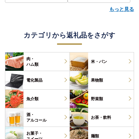
もっと見る
カテゴリから返礼品をさがす
肉・
米・パン
ハム類
電化製品
果物類
魚介類
野菜類
酒・
お茶・
飲料
アルコール
お菓子・
麺類
スイーツ