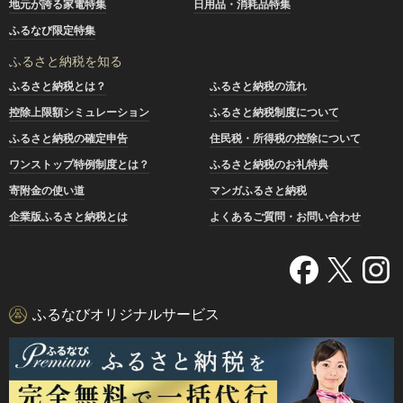
地元が誇る家電特集
日用品・消耗品特集
ふるなび限定特集
ふるさと納税を知る
ふるさと納税とは？
ふるさと納税の流れ
控除上限額シミュレーション
ふるさと納税制度について
ふるさと納税の確定申告
住民税・所得税の控除について
ワンストップ特例制度とは？
ふるさと納税のお礼特典
寄附金の使い道
マンガふるさと納税
企業版ふるさと納税とは
よくあるご質問・お問い合わせ
ふるなびオリジナルサービス