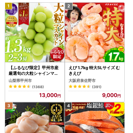
【ふるなび限定】甲州市産
えび 1.7kg 特大5Lサイズ む
厳選旬の大粒シャインマス
きえび
カット 約1.3kg 2～3房【2
山梨県甲州市
大阪府泉佐野市
026年発送】（MG）B12-
(1368)
(391)
472 FN-Limited-VO シャ
13,000
9,000
インマスカット フルーツ