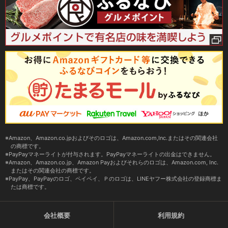
Amazon、Amazon.co.jpおよびそのロゴは、Amazon.com,Inc.またはその関連会社
の商標です。
PayPayマネーライトが付与されます。PayPayマネーライトの出金はできません。
Amazon、Amazon.co.jp、Amazon Payおよびそれらのロゴは、Amazon.com, Inc.
またはその関連会社の商標です。
PayPay、PayPayのロゴ、ペイペイ、Ｐのロゴは、LINEヤフー株式会社の登録商標ま
たは商標です。
会社概要
利用規約