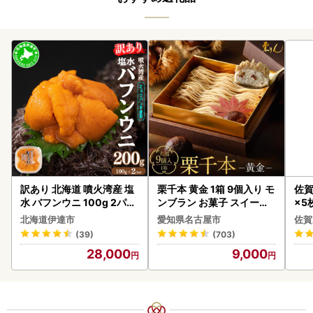
訳あり 北海道 噴火湾産 塩
栗千本 黄金 1箱 9個入り モ
佐賀
水 バフンウニ 100g 2パッ
ンブラン お菓子 スイーツ
×5枚
ク 計200g 《アフター保証
デザート モンブラン 人気
北海道伊達市
愛知県名古屋市
佐賀
付き》うに ウニ 雲丹 海鮮
(39)
(703)
海の幸 魚介類 ウニ丼 お寿
28,000
9,000
司 濃厚 無添加 産地直送 お
取り寄せ 山村水産 送料無
料