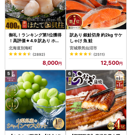
御礼！ランキング第1位獲得
訳あり 銀鮭切身 約2kg サケ
！高評価★4.9 訳あり ホタ
しゃけ 魚 鮭
テ 400g（ほたて 帆立 貝柱
北海道別海町
宮城県気仙沼市
冷凍 ）
(2892)
(2511)
8,000
12,500