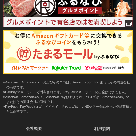
Amazon、Amazon.co.jpおよびそのロゴは、Amazon.com,Inc.またはその関連会社
の商標です。
PayPayマネーライトが付与されます。PayPayマネーライトの出金はできません。
Amazon、Amazon.co.jp、Amazon Payおよびそれらのロゴは、Amazon.com, Inc.
またはその関連会社の商標です。
PayPay、PayPayのロゴ、ペイペイ、Ｐのロゴは、LINEヤフー株式会社の登録商標ま
たは商標です。
会社概要
利用規約