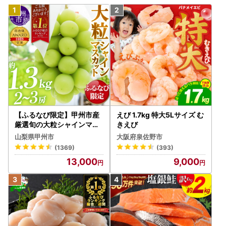
【ふるなび限定】甲州市産
えび 1.7kg 特大5Lサイズ む
厳選旬の大粒シャインマス
きえび
カット 約1.3kg 2～3房【2
山梨県甲州市
大阪府泉佐野市
026年発送】（MG）B12-
(1369)
(393)
472 FN-Limited-VO シャ
13,000
9,000
インマスカット フルーツ