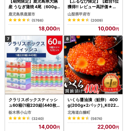
【期間限定】鹿児島県大隅
【ふるなび限定】【総合1位
産 うなぎ蒲焼 4尾（600g
獲得!! レビュー高評価★】
） KN007-004-04-cp18
〈2026年度配送分〉山梨
鹿児島県鹿屋市
山梨県甲府市
うなぎ 鰻 魚 惣菜 総菜
県産 シャインマスカット 2
(5766)
(2009)
～3房（1.0kg以上）シャイ
18,000
10,000
ン フルーツ FN-Limited-S
P
クラリスボックスティッシ
いくら醤油漬（鮭卵） 400
ュ60箱(1箱220組(440枚))
g(200g×2パック)_K022-
(5個入り×12セット)【配送
1676
栃木県小山市
北海道白糠町
不可地域：離島・沖縄県】
(3240)
(5674)
【1256759】
14,000
22,000