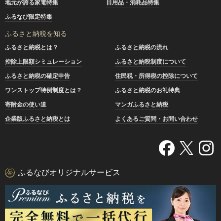
地元が誇る家電特集
日用品・消耗品特集
ふるなび限定特集
ふるさと納税を知る
ふるさと納税とは？
ふるさと納税の流れ
控除上限額シミュレーション
ふるさと納税制度について
ふるさと納税の確定申告
住民税・所得税の控除について
ワンストップ特例制度とは？
ふるさと納税のお礼特典
寄附金の使い道
マンガふるさと納税
企業版ふるさと納税とは
よくあるご質問・お問い合わせ
ふるなびオリジナルサービス