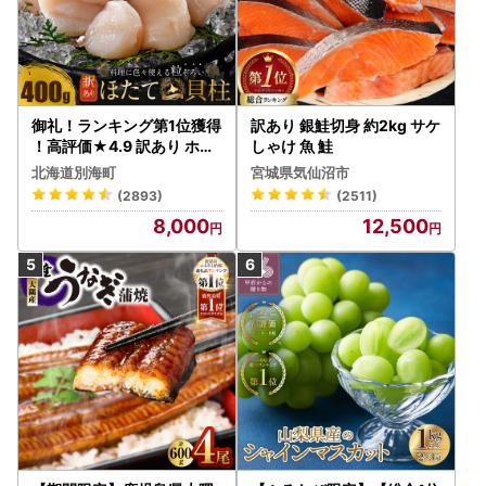
御礼！ランキング第1位獲得
訳あり 銀鮭切身 約2kg サケ
！高評価★4.9 訳あり ホタ
しゃけ 魚 鮭
テ 400g（ほたて 帆立 貝柱
北海道別海町
宮城県気仙沼市
冷凍 ）
(2893)
(2511)
8,000
12,500