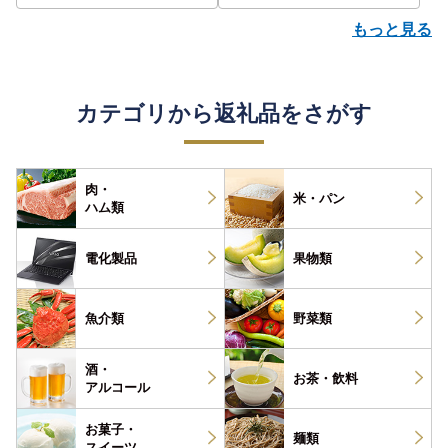
もっと見る
カテゴリから返礼品をさがす
肉・
米・パン
ハム類
電化製品
果物類
魚介類
野菜類
酒・
お茶・
飲料
アルコール
お菓子・
麺類
スイーツ