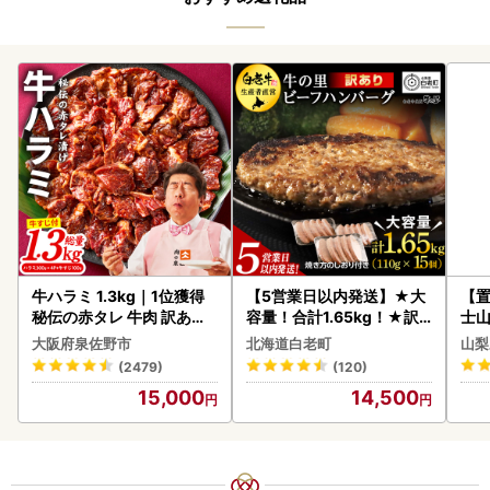
牛ハラミ 1.3kg｜1位獲得
【5営業日以内発送】★大
【置
秘伝の赤タレ 牛肉 訳あり
容量！合計1.65kg！★訳
士山
焼肉 BBQ
あり・牛の里ビーフハンバ
180
大阪府泉佐野市
北海道白老町
山梨
ーグ(110ｇ5枚入）×3 AG
(2479)
(120)
058
15,000
14,500