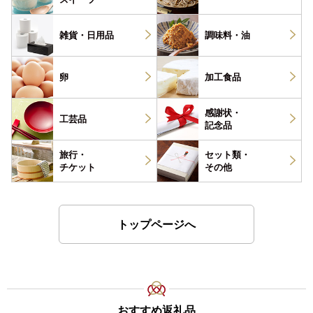
雑貨・
日用品
調味料・
油
卵
加工食品
感謝状・
工芸品
記念品
旅行・
セット類・
チケット
その他
トップページへ
おすすめ返礼品