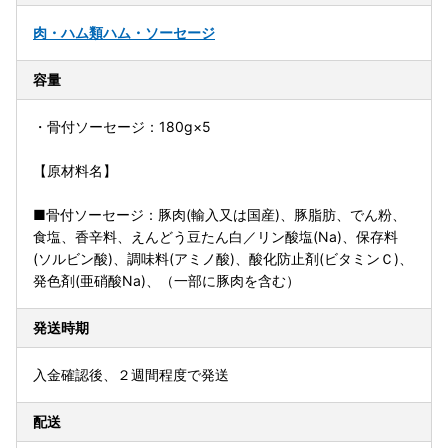
肉・ハム類
ハム・ソーセージ
容量
・骨付ソーセージ：180g×5
【原材料名】
■骨付ソーセージ：豚肉(輸入又は国産)、豚脂肪、でん粉、
食塩、香辛料、えんどう豆たん白／リン酸塩(Na)、保存料
(ソルビン酸)、調味料(アミノ酸)、酸化防止剤(ビタミンＣ)、
発色剤(亜硝酸Na)、（一部に豚肉を含む）
発送時期
入金確認後、２週間程度で発送
配送