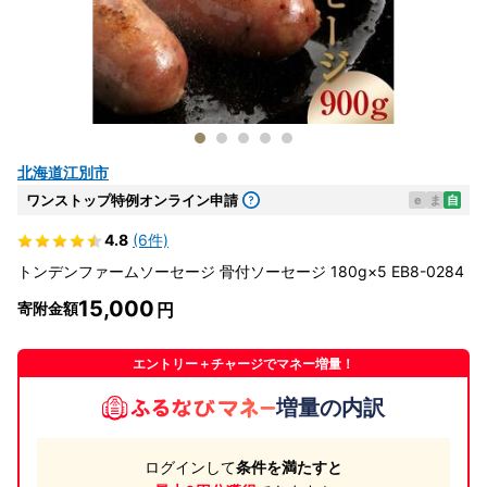
北海道江別市
ワンストップ特例オンライン申請
e
ま
自
4.8
(6件)
トンデンファームソーセージ 骨付ソーセージ 180g×5 EB8-0284
15,000
寄附金額
エントリー＋チャージでマネー増量！
増量の内訳
ログインして
条件を満たすと