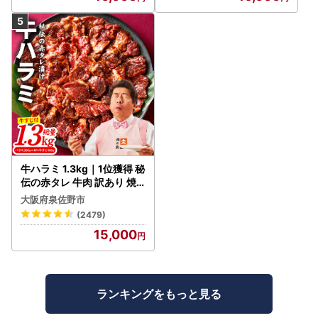
牛ハラミ 1.3kg｜1位獲得 秘
伝の赤タレ 牛肉 訳あり 焼
肉 BBQ
大阪府泉佐野市
(2479)
15,000
ランキングをもっと見る