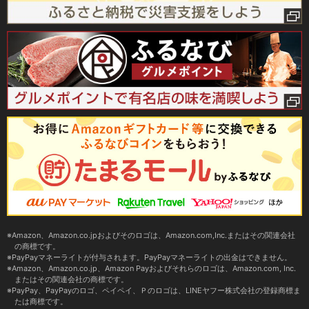
Amazon、Amazon.co.jpおよびそのロゴは、Amazon.com,Inc.またはその関連会社
の商標です。
PayPayマネーライトが付与されます。PayPayマネーライトの出金はできません。
Amazon、Amazon.co.jp、Amazon Payおよびそれらのロゴは、Amazon.com, Inc.
またはその関連会社の商標です。
PayPay、PayPayのロゴ、ペイペイ、Ｐのロゴは、LINEヤフー株式会社の登録商標ま
たは商標です。