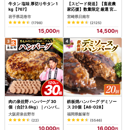
牛タン 塩味 厚切り牛タン 1
【スピード発送】【畜産農
kg【767】
家応援】数量限定 厳選 宮崎
牛 赤身 焼肉 計800g FN-Li
岩手県花巻市
宮崎県日南市
mited-PR_BDV5-26-2W
(1798)
(2125)
15,000
14,500
肉の泉佐野 ハンバーグ 30
鉄板焼ハンバーグ デミソー
個（合計3.6kg）｜ハンバ
ス 20個【A6-028】
ーグ 訳あり 黒毛和牛×なに
大阪府泉佐野市
福岡県飯塚市
わポーク
(22)
(5546)
10,000
16,000