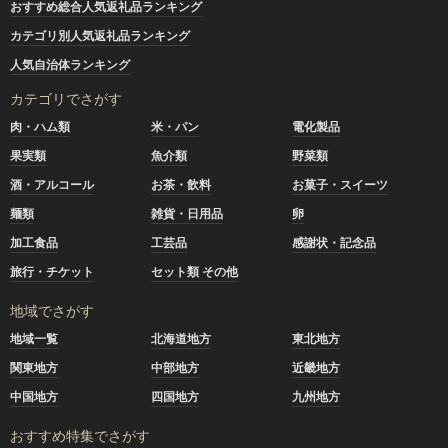
おすすめ総合人気返礼品ランキング
カテゴリ別人気返礼品ランキング
人気自治体ランキング
カテゴリでさがす
肉・ハム類
米・パン
電化製品
果実類
魚介類
野菜類
酒・アルコール
お茶・飲料
お菓子・スイーツ
麺類
雑貨・日用品
卵
加工食品
工芸品
感謝状・記念品
旅行・チケット
セット類 その他
地域でさがす
地域一覧
北海道地方
東北地方
関東地方
中部地方
近畿地方
中国地方
四国地方
九州地方
おすすめ特集でさがす