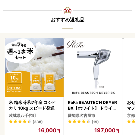
おすすめ返礼品
米 精米 令和7年産 コシヒ
ReFa BEAUTECH DRYER
おせ
カリ 10kg スピード発送
BX【ホワイト】 ドライヤ
マノ
ー 美容 家電 ドライヤー リ
茨城県八千代町
愛知県名古屋市
京都
ファ
(338)
(19)
16,000
197,000