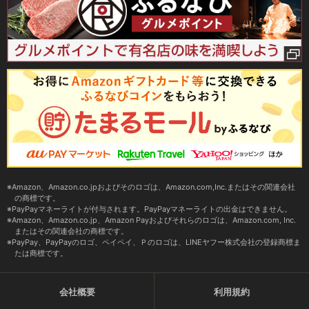
Amazon、Amazon.co.jpおよびそのロゴは、Amazon.com,Inc.またはその関連会社
の商標です。
PayPayマネーライトが付与されます。PayPayマネーライトの出金はできません。
Amazon、Amazon.co.jp、Amazon Payおよびそれらのロゴは、Amazon.com, Inc.
またはその関連会社の商標です。
PayPay、PayPayのロゴ、ペイペイ、Ｐのロゴは、LINEヤフー株式会社の登録商標ま
たは商標です。
会社概要
利用規約