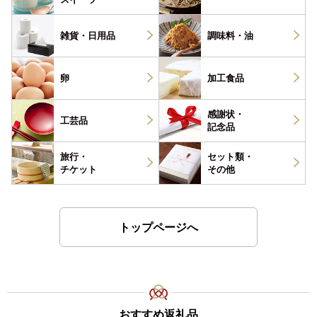
雑貨・
日用品
調味料・
油
卵
加工食品
感謝状・
工芸品
記念品
旅行・
セット類・
チケット
その他
トップページへ
おすすめ返礼品