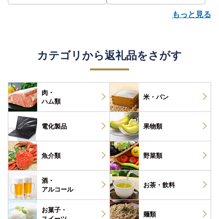
もっと見る
カテゴリから返礼品をさがす
肉・
米・パン
ハム類
電化製品
果物類
魚介類
野菜類
酒・
お茶・
飲料
アルコール
お菓子・
麺類
スイーツ