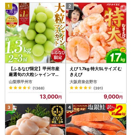
【ふるなび限定】甲州市産
えび 1.7kg 特大5Lサイズ む
厳選旬の大粒シャインマス
きえび
カット 約1.3kg 2～3房【2
山梨県甲州市
大阪府泉佐野市
026年発送】（MG）B12-
(1368)
(391)
472 FN-Limited-VO シャ
13,000
9,000
インマスカット フルーツ