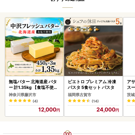
無塩バター 北海道産 バタ
ピエトロ プレミアム 冷凍
アサ
ー 計1.35kg 【食塩不使用
パスタ 5食セット パスタ
スー
】
8本
神奈川県藤沢市
福岡県古賀市
茨城
(4)
(14)
12,000
24,000