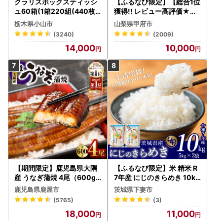
クラリスボックスティッシ
【ふるなび限定】【総合1位
ュ60箱(1箱220組(440枚))
獲得!! レビュー高評価★】
(5個入り×12セット)【配送
〈2026年度配送分〉山梨
栃木県小山市
山梨県甲府市
不可地域：離島・沖縄県】
県産 シャインマスカット 2
(3240)
(2009)
【1256759】
～3房（1.0kg以上）シャイ
14,000
10,000
ン フルーツ FN-Limited-S
P
【期間限定】鹿児島県大隅
【ふるなび限定】米 精米 R
産 うなぎ蒲焼 4尾（600g
7年産 にじのきらめき 10kg
） KN007-004-04-cp18
10月 FN-Limited-PR
鹿児島県鹿屋市
茨城県下妻市
うなぎ 鰻 魚 惣菜 総菜
(5765)
(3)
18,000
11,000