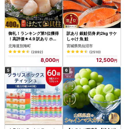
御礼！ランキング第1位獲得
訳あり 銀鮭切身 約2kg サケ
！高評価★4.9 訳あり ホタ
しゃけ 魚 鮭
テ 400g（ほたて 帆立 貝柱
北海道別海町
宮城県気仙沼市
冷凍 ）
(2892)
(2510)
8,000
12,500