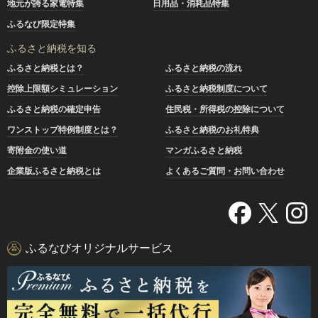
地元が誇る家電特集
日用品・消耗品特集
ふるなび限定特集
ふるさと納税を知る
ふるさと納税とは？
ふるさと納税の流れ
控除上限額シミュレーション
ふるさと納税制度について
ふるさと納税の確定申告
住民税・所得税の控除について
ワンストップ特例制度とは？
ふるさと納税のお礼特典
寄附金の使い道
マンガふるさと納税
企業版ふるさと納税とは
よくあるご質問・お問い合わせ
ふるなびオリジナルサービス