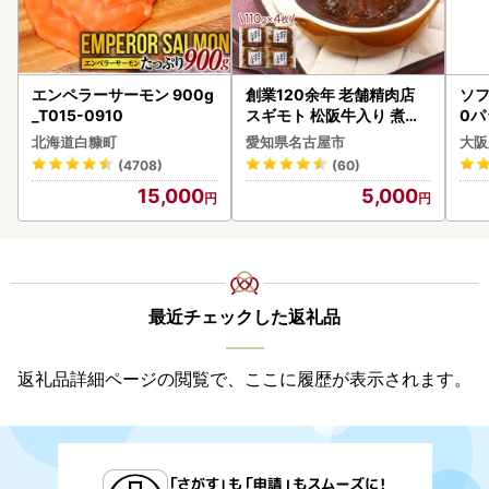
エンペラーサーモン 900g
創業120余年 老舗精肉店
ソフ
_T015-0910
スギモト 松阪牛入り 煮込
0パ
み ハンバーグ 110g×4枚
北海道白糠町
愛知県名古屋市
大阪
惣菜 お取り寄せ グルメ ハ
(4708)
(60)
ンバーグ 冷凍
15,000
5,000
最近チェックした返礼品
返礼品詳細ページの閲覧で、ここに履歴が表示されます。