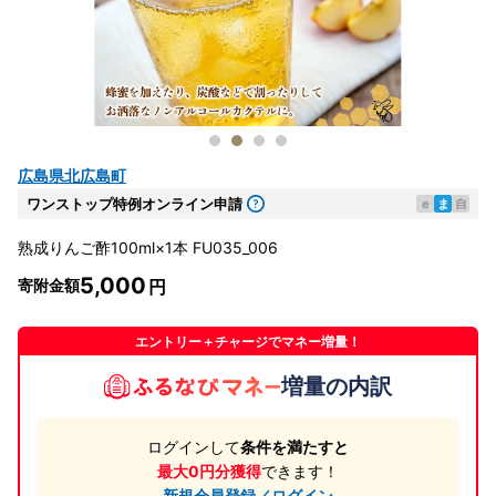
広島県北広島町
ワンストップ特例オンライン申請
e
ま
自
熟成りんご酢100ml×1本 FU035_006
5,000
寄附金額
エントリー＋チャージでマネー増量！
増量の内訳
ログインして
条件を満たすと
最大0円分獲得
できます！
新規会員登録／ログイン