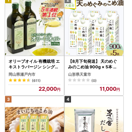
オリーブオイル 有機栽培 エ
【8月下旬発送】 天のめぐ
キストラバージン シングル
みのこめ油 900g × 5本 米
2本 オリーブオイル
油
岡山県瀬戸内市
山形県天童市
(611)
(0)
22,000
11,000