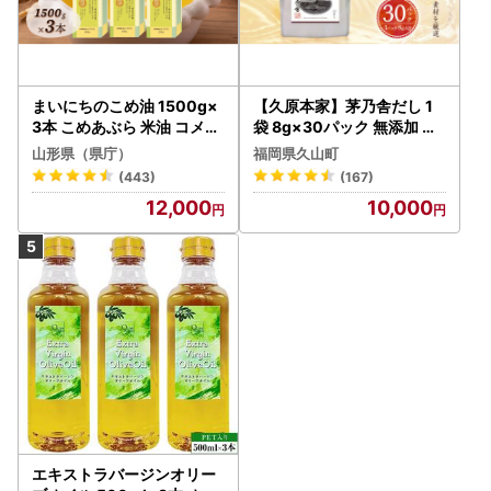
まいにちのこめ油 1500g×
【久原本家】茅乃舎だし 1
3本 こめあぶら 米油 コメ油
袋 8g×30パック 無添加 粉
揚げ物 炒め物 サラダ 山形
末だし 焼きあご
山形県（県庁）
福岡県久山町
県 食用油 食用オイル 調理
(443)
(167)
油 油 食品 山形県 F2Y-173
12,000
10,000
0
エキストラバージンオリー