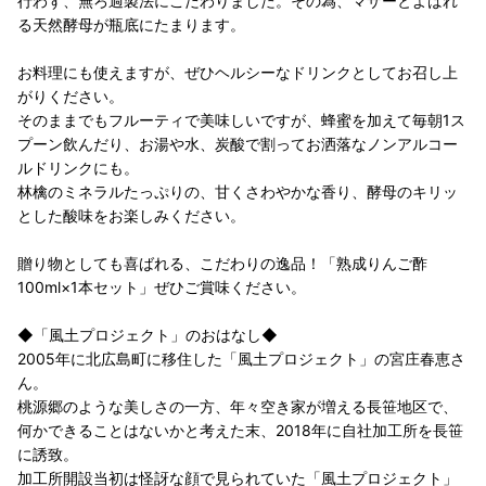
行わず、無ろ過製法にこだわりました。その為、マザーとよばれ
る天然酵母が瓶底にたまります。
お料理にも使えますが、ぜひヘルシーなドリンクとしてお召し上
がりください。
そのままでもフルーティで美味しいですが、蜂蜜を加えて毎朝1ス
プーン飲んだり、お湯や水、炭酸で割ってお洒落なノンアルコー
ルドリンクにも。
林檎のミネラルたっぷりの、甘くさわやかな香り、酵母のキリッ
とした酸味をお楽しみください。
贈り物としても喜ばれる、こだわりの逸品！「熟成りんご酢
100ml×1本セット」ぜひご賞味ください。
◆「風土プロジェクト」のおはなし◆
2005年に北広島町に移住した「風土プロジェクト」の宮庄春恵さ
ん。
桃源郷のような美しさの一方、年々空き家が増える長笹地区で、
何かできることはないかと考えた末、2018年に自社加工所を長笹
に誘致。
加工所開設当初は怪訝な顔で見られていた「風土プロジェクト」