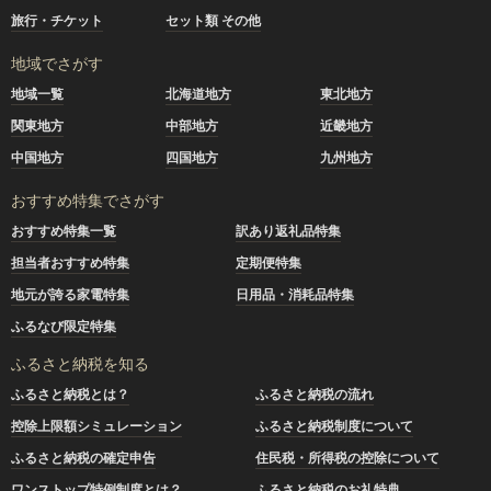
旅行・チケット
セット類 その他
地域でさがす
地域一覧
北海道地方
東北地方
関東地方
中部地方
近畿地方
中国地方
四国地方
九州地方
おすすめ特集でさがす
おすすめ特集一覧
訳あり返礼品特集
担当者おすすめ特集
定期便特集
地元が誇る家電特集
日用品・消耗品特集
ふるなび限定特集
ふるさと納税を知る
ふるさと納税とは？
ふるさと納税の流れ
控除上限額シミュレーション
ふるさと納税制度について
ふるさと納税の確定申告
住民税・所得税の控除について
ワンストップ特例制度とは？
ふるさと納税のお礼特典