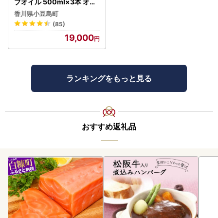
ブオイル 500ml×3本 オリ
ーブオイル 食用油
香川県小豆島町
(85)
19,000
ランキングをもっと見る
おすすめ返礼品