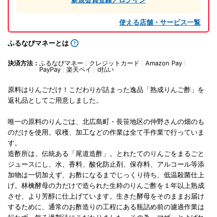
使える店舗・サービス一覧
ふるなびマネーとは
決済方法：
ふるなびマネー
クレジットカード
Amazon Pay
PayPay
楽天ペイ
d払い
原料はりんごだけ！こだわりが詰まった逸品「熟成りんご酢」を
返礼品としてご用意しました。
唯一の原料のりんごは、北広島町・長笹地区の仲野さんの畑のも
のだけを使用。収穫、加工などの作業は全て手作業で行っていま
す。
造酢所は、伝統ある「尾道造酢」。とれたてのりんごをまるごと
ジュースにし、水、香料、酸化防止剤、保存料、アルコール等添
加物は一切加えず、お酢になるまでじっくり待ち、低温殺菌仕上
げ。林檎酵母の力だけで造られた生粋のりんご酢を１年以上熟成
させ、より芳醇に仕上げています。生きた酵母をそのままお届け
するために、通常のお酢造りの工程にある瓶詰め前の濾過作業は