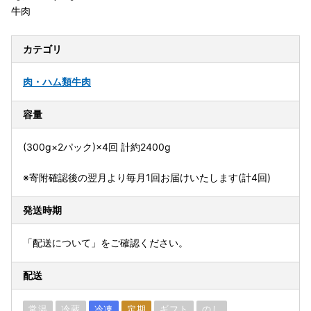
牛肉
カテゴリ
肉・ハム類
牛肉
容量
(300g×2パック)×4回 計約2400g
※寄附確認後の翌月より毎月1回お届けいたします(計4回)
発送時期
「配送について」をご確認ください。
配送
常温
冷蔵
冷凍
定期
ギフト
のし