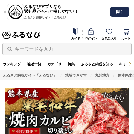
ふるなびアプリなら
返礼品がもっと探しやすい！
開く
ふるさと納税サイト「ふるなび」
ガイド
ログイン
お気に入り
カート
キーワードを入力
ランキング
地域一覧
カテゴリ
特集
ふるさと納税を知る
キャンペ
ふるさと納税サイト「ふるなび」
地域でさがす
九州地方
熊本県水