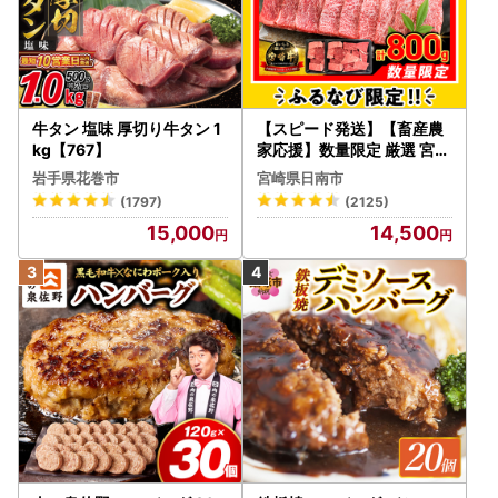
牛タン 塩味 厚切り牛タン 1
【スピード発送】【畜産農
kg【767】
家応援】数量限定 厳選 宮崎
牛 赤身 焼肉 計800g FN-Li
岩手県花巻市
宮崎県日南市
mited-PR_BDV5-26-2W
(1797)
(2125)
15,000
14,500