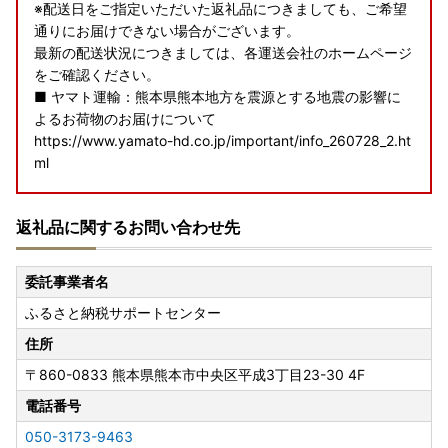
※配送日をご指定いただいた返礼品につきましても、ご希望
通りにお届けできない場合がございます。
最新の配送状況につきましては、各運送会社のホームページ
をご確認ください。
■ ヤマト運輸：熊本県熊本地方を震源とする地震の影響に
よるお荷物のお届けについて
https://www.yamato-hd.co.jp/important/info_260728_2.ht
ml
■ 佐川急便：令和8年熊本地震に伴う集配への影響について
返礼品に関するお問い合わせ先
https://www2.sagawa-exp.co.jp/information/detail/406/
■ 日本郵便（ゆうパック）：熊本県熊本地方を震源とする
委託事業者名
地震の影響について
ふるさと納税サポートセンター
https://www.post.japanpost.jp/newsrelease/pressrelease/
9879629480.html
住所
〒860-0833
熊本県熊本市中央区平成3丁目23-30 4F
寄附者の皆様にはご不便、ご迷惑をおかけし誠に申し訳ござ
いませんが、何卒ご理解賜りますようお願い申し上げます。
電話番号
050-3173-9463