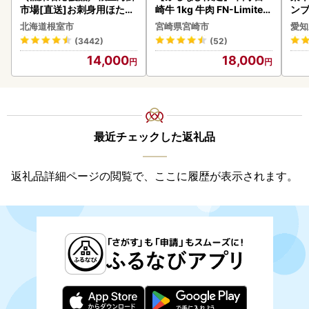
市場[直送]お刺身用ほたて
崎牛 1kg 牛肉 FN-Limited
ンブ
貝柱500g A-28002
-VO
デザ
北海道根室市
宮崎県宮崎市
愛知
(3442)
(52)
14,000
18,000
最近チェックした返礼品
返礼品詳細ページの閲覧で、ここに履歴が表示されます。