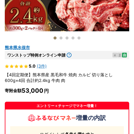
熊本県水俣市
ワンストップ特例オンライン申請
e
ま
自
5.0
(3件)
【4回定期便】熊本県産 黒毛和牛 焼肉 カルビ 切り落とし
600g×4回 合計約2.4kg 牛肉 肉
53,000
寄附金額
エントリー＋チャージでマネー増量！
増量の内訳