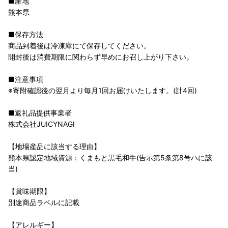
■産地
熊本県
■保存方法
商品到着後は冷凍庫にて保存してください。
開封後は消費期限に関わらず早めにお召し上がり下さい。
■注意事項
※寄附確認後の翌月より毎月1回お届けいたします。(計4回)
■返礼品提供事業者
株式会社JUICYNAGI
【地場産品に該当する理由】
熊本県認定地域資源：くまもと黒毛和牛(告示第5条第8号ハに該
当)
【賞味期限】
別途商品ラベルに記載
【アレルギー】