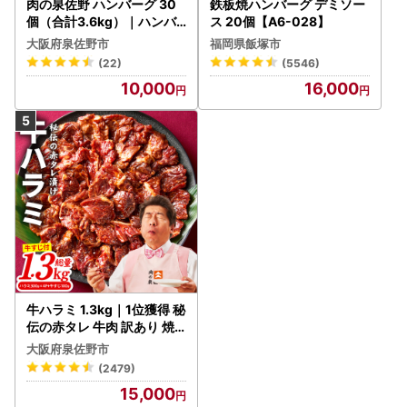
肉の泉佐野 ハンバーグ 30
鉄板焼ハンバーグ デミソー
個（合計3.6kg）｜ハンバ
ス 20個【A6-028】
ーグ 訳あり 黒毛和牛×なに
大阪府泉佐野市
福岡県飯塚市
わポーク
(22)
(5546)
10,000
16,000
牛ハラミ 1.3kg｜1位獲得 秘
伝の赤タレ 牛肉 訳あり 焼
肉 BBQ
大阪府泉佐野市
(2479)
15,000