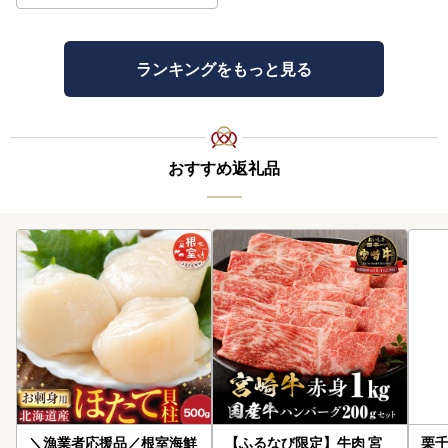
ランキングをもっと見る
おすすめ返礼品
＼漁業者応援品／根室海鮮
【ふるなび限定】牛肉 宮
栗千