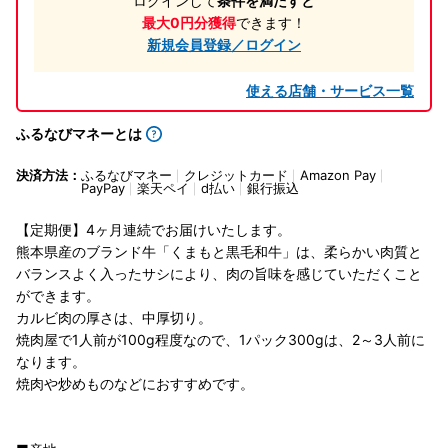
ログインして
条件を満たすと
最大0円分獲得
できます！
新規会員登録／ログイン
使える店舗・サービス一覧
ふるなびマネーとは
決済方法：
ふるなびマネー
クレジットカード
Amazon Pay
PayPay
楽天ペイ
d払い
銀行振込
【定期便】4ヶ月連続でお届けいたします。
熊本県産のブランド牛「くまもと黒毛和牛」は、柔らかい肉質と
バランスよく入ったサシにより、肉の旨味を感じていただくこと
ができます。
カルビ肉の厚さは、中厚切り。
焼肉屋で1人前が100g程度なので、1パック300gは、2～3人前に
なります。
焼肉や炒めものなどにおすすめです。